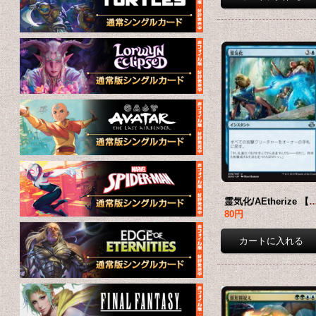
霊気化/AEtherize 【日本語版】 
80円