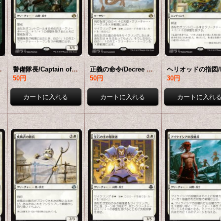
 [EVK-緑C]
警備隊長/Captain of the Watch 【日本語版】 [EVK-白R]
正義の命令/Decree of Justice 【日本語版】 [EVK-白R]
50円
50円
30円