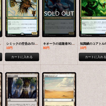
語版】 [EVK-金R]
シミックの空呑み/Simic Sky Swallower 【日本語版】 [EVK-金R]
キオーラの追随者/Kiora's Follower 【日本語版】 [EVK-金U]
10円
80円
10円