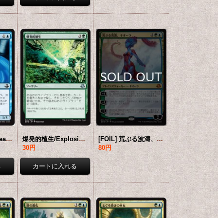
前兆語り/Omenspeaker 【日本語版】 [EVK-青C]
爆発的植生/Explosive Vegetation 【日本語版】 [EVK-緑U]
[FOIL] 荒ぶる波濤、キオーラ/Kiora, the Crashing Wave 【日本語版】 [EVK-金MR]
30円
80円