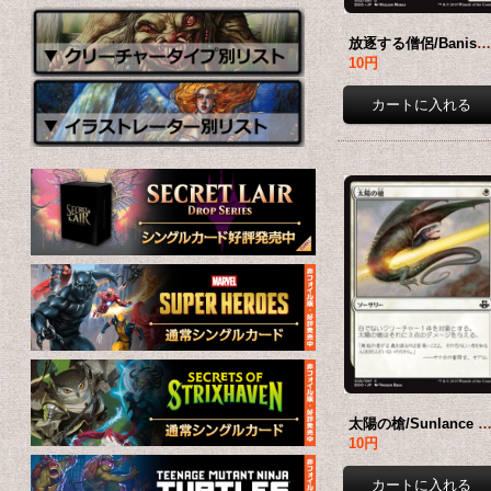
放逐する僧侶/Banisher Priest 【日本語版】 [EVK-白
10円
太陽の槍/Sunlance 【日本語版】 [EVK
10円