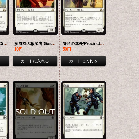
ヘリオッドの指図/Dictate of Heliod 【日本語版】 [EVK-白R]
疾風衣の救済者/Gustcloak Savior 【日本語版】 [EVK-白R]
管区の隊長/Precinct Captain 【日本語版】 [EVK-白R]
10円
50円