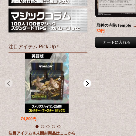
邪神の寺院/Temple of the False God 【日本語版】 [EV
30円
注目アイテム Pick Up !!
74,800円
69,800円
注目アイテム＆未開封商品はここから