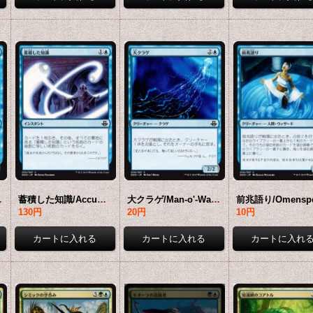
[EVK-青U]
蓄積した知識/Accumulated Knowledge 【日本語版】 [EVK-青C]
大クラゲ/Man-o'-War 【日本語版】 [EVK-青C]
130円
20円
10円