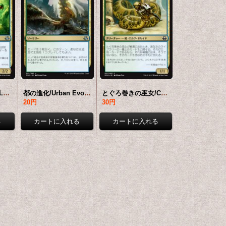
知識鱗のコアトル/Lorescale Coatl 【日本語版】 [EVK-金U]
都の進化/Urban Evolution 【日本語版】 [EVK-金U]
とぐろ巻きの巫女/Coiling Oracle 【日本語版】 [EVK-金C]
20円
30円