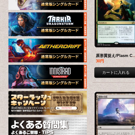
原形質捉え/Plasm Capture 【日本
30円