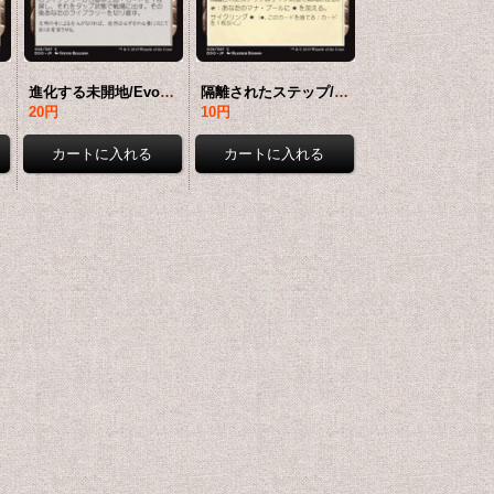
K-土地U]
進化する未開地/Evolving Wilds 【日本語版】 [EVK-土地C]
隔離されたステップ/Secluded Steppe 【日本語版】 [EVK-土地C]
20円
10円
22,800円
22,800