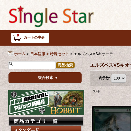
0
カートの中身
ホーム
>
日本語版 > 特殊セット
>
エルズペスVSキオーラ
エルズペスVSキオ
複合検索 ▼
表示数
:
33
件