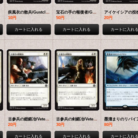
U]
疾風衣の散兵/Gustcloak Skirmisher 【日本語版】 [EVK-白U]
宝石の手の報復者/Gempalm Avenger 【日本語版】 [EVK-白C]
10円
50円
20円
-白C]
古参兵の鎧鍛冶/Veteran Armorsmith 【日本語版】 [EVK-白C]
古参兵の剣鍛冶/Veteran Swordsmith 【日本語版】 [EVK-白C]
20円
30円
80円