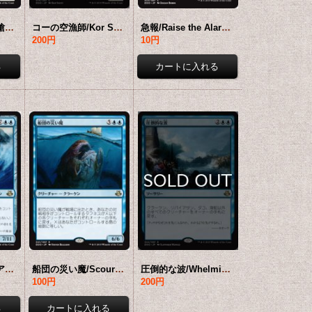
アイケイシアの投槍兵/Icatian Javelineers 【日本語版】 [EVK-白C]
コーの空漁師/Kor Skyfisher 【日本語版】 [EVK-白C]
急報/Raise the Alarm 【日本語版】 [EVK-白C]
200円
10円
墨溜まりのリバイアサン/Inkwell Leviathan 【日本語版】 [EVK-青R]
船団の災い魔/Scourge of Fleets 【日本語版】 [EVK-青R]
圧倒的な波/Whelming Wave 【日本語版】 [EVK-青R]
100円
200円