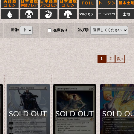
画像
:
並び順
:
在庫あり
1
2
次
»