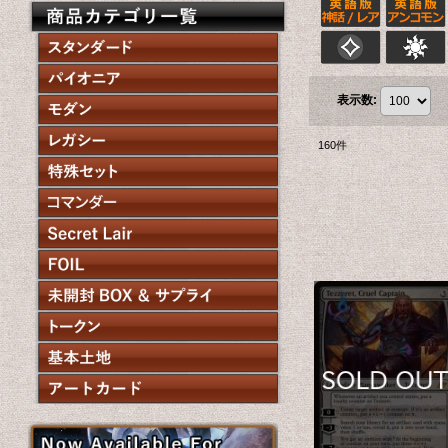
表示数
:
160
件