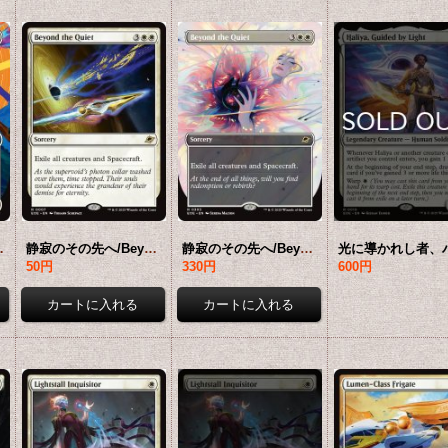
【英語版】 [EOE-白R]*詳細要確認
静寂のその先へ/Beyond the Quiet 【英語版】 [EOE-白R]
静寂のその先へ/Beyond the Quiet (全面アート版) 【英語版】 [EOE-白R]*詳細要確認
50円
330円
600円