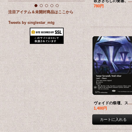
吹きさらしの要塞、アダージア/Adagia, Windswept Bastion (全面アート版) 【英語版】 [EOE-土地MR]*詳細
780円
注目アイテム＆未開封商品はここから
Tweets by singlestar_mtg
ヴォイドの祭壇、ススール・セクンディ/Susur Secundi, Void Altar (全面アート版) 【英語版】 [EOE-土地MR]*詳細
1,400円