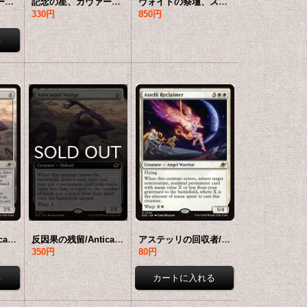
記念の星、カヴァーロン/Kavaron, Memorial World 【英語版】 [EOE-土地MR]
記念の星、カヴァーロン/Kavaron, Memorial World (全面アート版) 【英語版】 [EOE-土地MR]*詳細要確認
ヴォイドの祭壇、ススール・セクンディ/Susur Secundi, Void Altar 【英語版】 [EOE-土地MR]
330円
850円
反因果の残留/Anticausal Vestige 【英語版】 [EOE-無R]
反因果の残留/Anticausal Vestige (拡張アート版) 【英語版】 [EOE-無R]*詳細要確認
アステッリの回収者/Astelli Reclaimer 【英語版】 [EOE-白R]
350円
80円