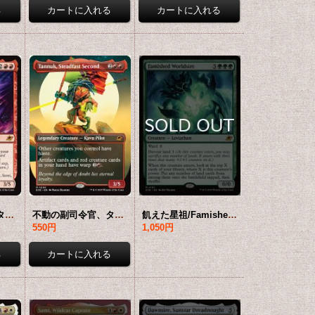
不動の副司令官、タヌーク/Tannuk, Steadfast Second 【英語版】 [EOE-赤MR]
不動の副司令官、タヌーク/Tannuk, Steadfast Second (全面アート版) 【英語版】 [EOE-赤MR]*詳細要確認
飢えた星祖/Famished Worldsire 【英語版】 [EOE-緑MR]
550円
1,050円