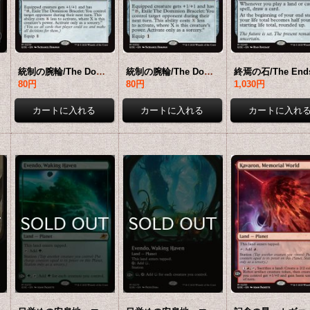
要確認
統制の腕輪/The Dominion Bracelet 【英語版】 [EOE-灰MR]
統制の腕輪/The Dominion Bracelet (拡張アート版) 【英語版】 [EOE-灰MR]*詳細要確認
80円
80円
1,030円
22,800円
22,800