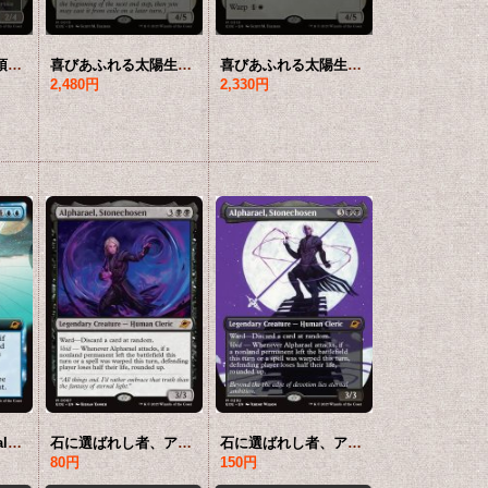
コスモグランドの頂点/Cosmogrand Zenith (全面アート版) 【英語版】 [EOE-白MR]*詳細要確認
喜びあふれる太陽生まれ/Exalted Sunborn 【英語版】 [EOE-白MR]
喜びあふれる太陽生まれ/Exalted Sunborn (拡張アート版) 【英語版】 [EOE-白MR]*詳細要確認
2,480円
2,330円
虚空間渡り/Weftwalking (拡張アート版) 【英語版】 [EOE-青MR]*詳細要確認
石に選ばれし者、アルファラエル/Alpharael, Stonechosen 【英語版】 [EOE-黒MR]
石に選ばれし者、アルファラエル/Alpharael, Stonechosen (全面アート版) 【英語版】 [EOE-黒MR]*詳細要確認
80円
150円