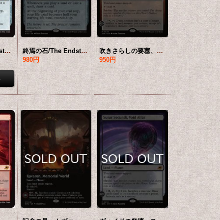
終焉の石/The Endstone 【英語版】 [EOE-灰MR]
終焉の石/The Endstone (拡張アート版) 【英語版】 [EOE-灰MR]*詳細要確認
吹きさらしの要塞、アダージア/Adagia, Windswept Bastion 【英語版】 [EOE-土地MR]
980円
950円
円
18,800円