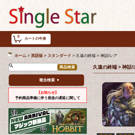
0
カートの中身
ホーム
>
英語版 > スタンダード
>
久遠の終端 > 神話/レア
久遠の終端 > 神話
複合検索 ▼
【お知らせ】
予約商品準備に伴う発送の遅延に関して