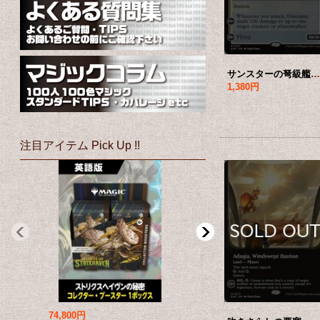
サンスターの弩級艦、ドーンサイアー/Dawnsire, Sunstar Dreadnought (拡張アート版) 【英語版】 [EOE-灰MR]*詳細
1,380円
注目アイテム Pick Up !!
74,800円
69,800円