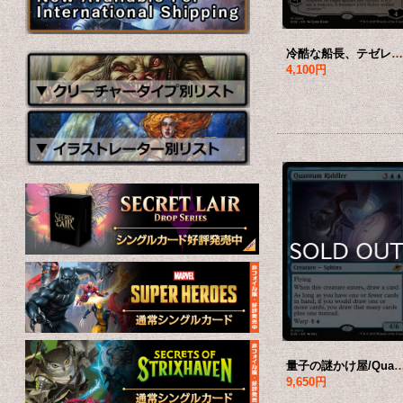
冷酷な船長、テゼレット/Tezzeret, Cruel Captain 【英語版】 [EOE-無M
4,100円
量子の謎かけ屋/Quantum Riddler 【英語版
9,650円