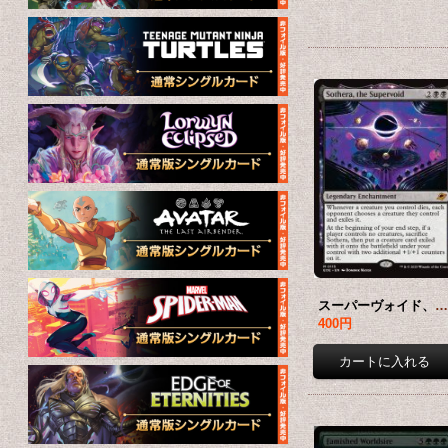
スーパーヴォイド、ソセラ/Sothera, the Supervoid 【英語版】 [EOE-黒M
400円