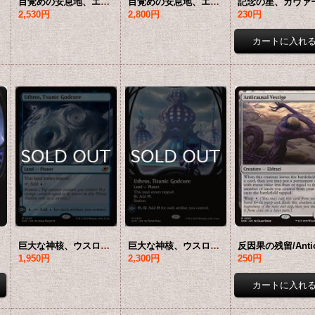
要確認
目覚めの安息地、エヴェンド/Evendo, Waking Haven 【英語版】 [EOE-土地MR]
目覚めの安息地、エヴェンド/Evendo, Waking Haven (全面アート版) 【英語版】 [EOE-土地MR]*詳細要確認
2,530円
2,800円
230円
要確認
巨大な神核、ウスロス/Uthros, Titanic Godcore 【英語版】 [EOE-土地MR]
巨大な神核、ウスロス/Uthros, Titanic Godcore (全面アート版) 【英語版】 [EOE-土地MR]*詳細要確認
1,950円
2,300円
250円