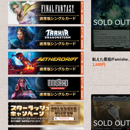
飢えた星祖/Famished Worldsire (拡張アート
1,600円