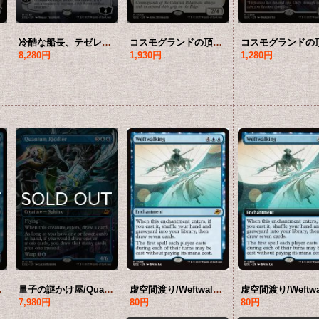
R]
冷酷な船長、テゼレット/Tezzeret, Cruel Captain (全面アート版) 【英語版】 [EOE-無MR]*詳細要確認
コスモグランドの頂点/Cosmogrand Zenith 【英語版】 [EOE-白MR]
8,280円
1,930円
1,280円
】 [EOE-青MR]
量子の謎かけ屋/Quantum Riddler (全面アート版) 【英語版】 [EOE-青MR]*詳細要確認
虚空間渡り/Weftwalking 【英語版】 [EOE-青MR]
7,980円
80円
80円