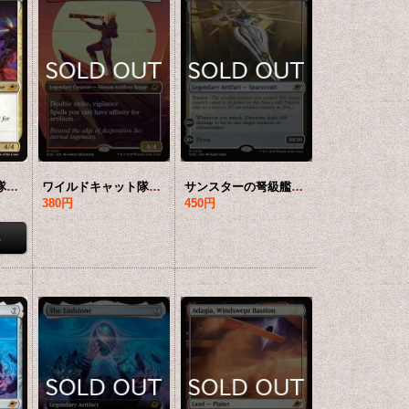
ワイルドキャット隊長、サミ/Sami, Wildcat Captain 【英語版】 [EOE-金MR]
ワイルドキャット隊長、サミ/Sami, Wildcat Captain (全面アート版) 【英語版】 [EOE-金MR]*詳細要確認
サンスターの弩級艦、ドーンサイアー/Dawnsire, Sunstar Dreadnought 【英語版】 [EOE-灰MR]
380円
450円