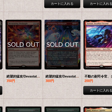
R]
絶望的猛攻/Devastating Onslaught 【英語版】 [EOE-赤MR]
絶望的猛攻/Devastating Onslaught (全面アート版) 【英語版】 [EOE-赤MR]*詳細要確認
350円
300円
200円