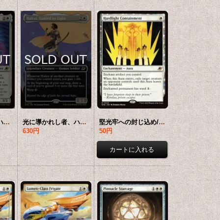
光に導かれし者、ハリーヤ/Haliya, Guided by Light 【英語版】 [EOE-白R]
光に導かれし者、ハリーヤ/Haliya, Guided by Light (全面アート版) 【英語版】 [EOE-白R]*詳細要確認
堅光牢への封じ込め/Hardlight Containment 【英語版】 [EOE-白R]
630円
50円