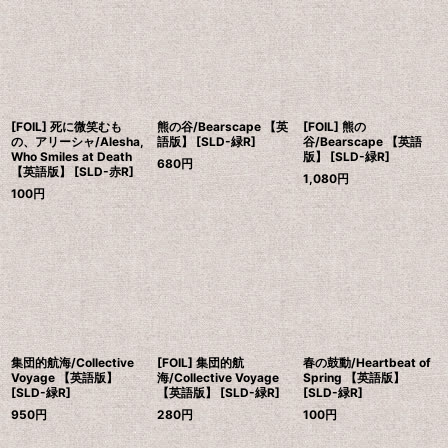
[FOIL] 死に微笑むも
熊の谷/Bearscape 【英
[FOIL] 熊の
の、アリーシャ/Alesha,
語版】 [SLD-緑R]
谷/Bearscape 【英語
Who Smiles at Death
版】 [SLD-緑R]
680
円
【英語版】 [SLD-赤R]
1,080
円
100
円
集団的航海/Collective
[FOIL] 集団的航
春の鼓動/Heartbeat of
Voyage 【英語版】
海/Collective Voyage
Spring 【英語版】
[SLD-緑R]
【英語版】 [SLD-緑R]
[SLD-緑R]
950
円
280
円
100
円