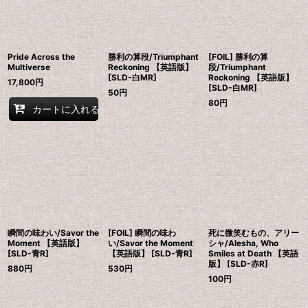
並び順
:
絞り込む
Pride Across the
勝利の算段/Triumphant
[FOIL] 勝利の算
Multiverse
Reckoning 【英語版】
段/Triumphant
[SLD-白MR]
Reckoning 【英語版】
17,800
円
[SLD-白MR]
50
円
80
円
カートに入れる
瞬間の味わい/Savor the
[FOIL] 瞬間の味わ
死に微笑むもの、アリー
Moment 【英語版】
い/Savor the Moment
シャ/Alesha, Who
[SLD-青R]
【英語版】 [SLD-青R]
Smiles at Death 【英語
版】 [SLD-赤R]
880
円
530
円
100
円