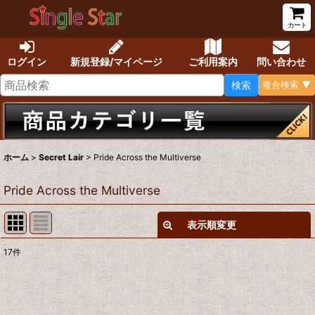
カート
ログイン
新規登録/マイページ
ご利用案内
問い合わせ
検索
複合検索 ▼
ホーム
>
Secret Lair
>
Pride Across the Multiverse
Pride Across the Multiverse
表示順変更
閉じる
17
件
表示数
:
在庫あり