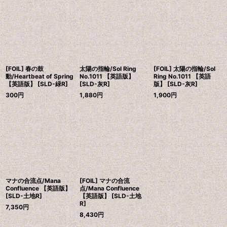
[FOIL] 春の鼓
太陽の指輪/Sol Ring
[FOIL] 太陽の指輪/Sol
動/Heartbeat of Spring
No.1011 【英語版】
Ring No.1011 【英語
【英語版】 [SLD-緑R]
[SLD-灰R]
版】 [SLD-灰R]
300
円
1,880
円
1,900
円
マナの合流点/Mana
[FOIL] マナの合流
Confluence 【英語版】
点/Mana Confluence
[SLD-土地R]
【英語版】 [SLD-土地
R]
7,350
円
8,430
円