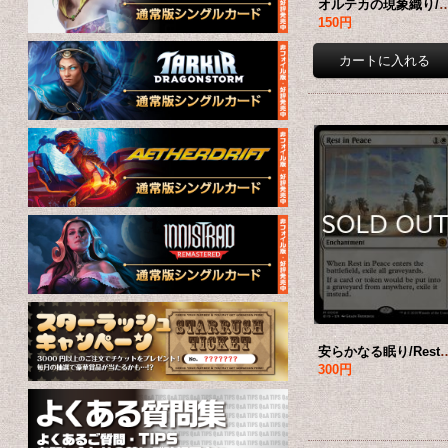
オルテカの現象織り/Oltec Matterweaver
150円
安らかなる眠り/Rest in Peace
300円