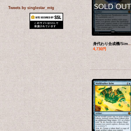
Tweets by singlestar_mtg
身代わり合成機/Simulacrum Synthesizer 【英
4,730円