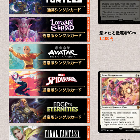
堂々たる撤廃者/Grand Abolisher 【英語版】 [BIG-白M
1,100円