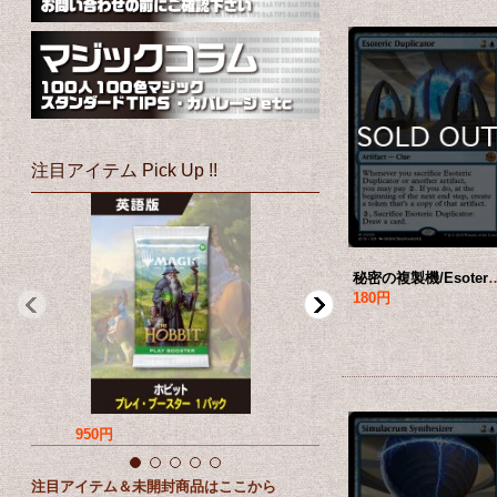
注目アイテム Pick Up !!
秘密の複製機/Esoteric Duplicat
180円
950円
760円
注目アイテム＆未開封商品はここから