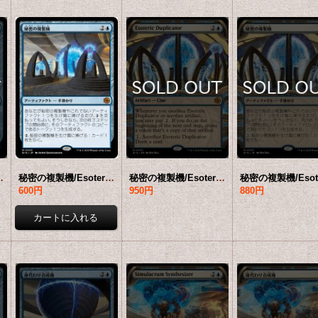
or 【英語版】 [BIG-青MR]
秘密の複製機/Esoteric Duplicator 【日本語版】 [BIG-青MR]
秘密の複製機/Esoteric Duplicator (ショーケース版) 【英語版】 [BIG-青MR]
600円
950円
880円
会員販売価格
会員販