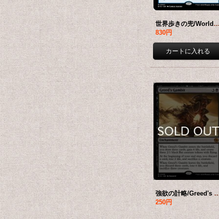
世界歩きの兜/Worldwalker Helm 【英語版】 [
830円
強欲の計略/Greed's Gambit 【英語版】
250円