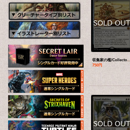
収集家の檻/Collector's Cage 【英語版
750円