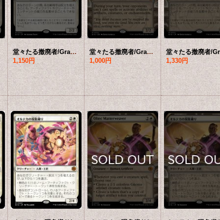
R]
堂々たる撤廃者/Grand Abolisher 【日本語版】 [BIG-白MR]
堂々たる撤廃者/Grand Abolisher (ショーケース版) 【英語版】 [BIG-白MR]
1,150円
1,000円
1,330円