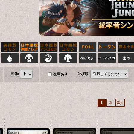
画像
:
並び順
:
在庫あり
1
2
次
»