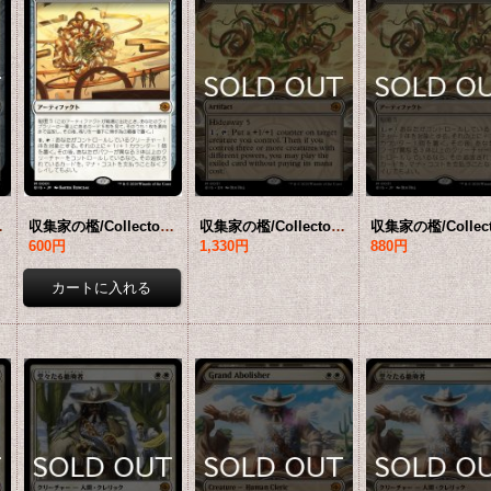
】 [BIG-白MR]
収集家の檻/Collector's Cage 【日本語版】 [BIG-白MR]
収集家の檻/Collector's Cage (ショーケース版) 【英語版】 [BIG-白MR]
600円
1,330円
880円