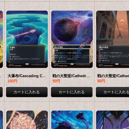
【日本語版】 [EOS-土地R]*詳細要確認
大瀑布/Cascading Cataracts No.050 (全面アート版) 【日本語版】 [EOS-土地R]*詳細要確認
戦の大聖堂/Cathedral of War No.006 (ショーケース版) 【日本語版】 [EOS-土地R]*詳細要確認
100円
50円
80円