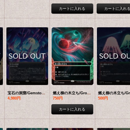
要確認
宝石の洞窟/Gemstone Caverns No.061 (全面アート版) 【日本語版】 [EOS-土地MR]*詳細要確認
燃え柳の木立ち/Grove of the Burnwillows No.017 (ショーケース版) 【日本語版】 [EOS-土地MR]*詳細要確認
4,980円
750円
500円