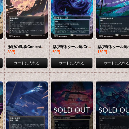
激戦の戦域/Contested War Zone No.053 (全面アート版) 【日本語版】 [EOS-土地R]*詳細要確認
忍び寄るタール坑/Creeping Tar Pit No.009 (ショーケース版) 【日本語版】 [EOS-土地R]*詳細要確認
80円
50円
130円