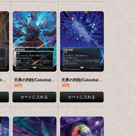
戦の大聖堂/Cathedral of War No.051 (全面アート版) 【日本語版】 [EOS-土地R]*詳細要確認
天界の列柱/Celestial Colonnade No.007 (ショーケース版) 【日本語版】 [EOS-土地R]*詳細要確認
天界の列柱/Celestial Colonnade No.052 (全面アート版) 【日本語版】 [EOS-土地R]*詳細要確認
50円
30円