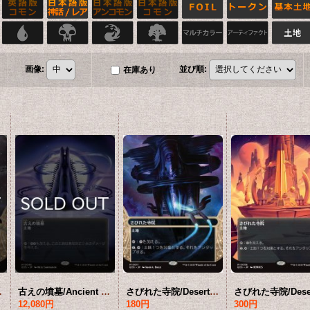
画像
:
並び順
:
在庫あり
[EOS-土地MR]*詳細要確認
古えの墳墓/Ancient Tomb No.046 (全面アート版) 【日本語版】 [EOS-土地MR]*詳細要確認
さびれた寺院/Deserted Temple No.011 (ショーケース版) 【日本語版】 [EOS-土地MR]*詳細要確認
12,080円
180円
300円