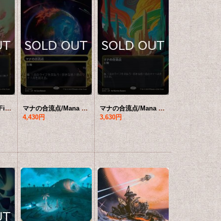
睡蓮の原野/Lotus Field No.068 (全面アート版) 【日本語版】 [EOS-土地MR]*詳細要確認
マナの合流点/Mana Confluence No.025 (ショーケース版) 【日本語版】 [EOS-土地MR]*詳細要確認
マナの合流点/Mana Confluence No.070 (全面アート版) 【日本語版】 [EOS-土地MR]*詳細要確認
4,430円
3,630円