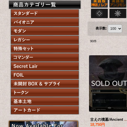
表示数
:
90
件
古えの墳墓/Ancient Tomb No.001 (ショーケース版) 【日本語版】 
18,750円