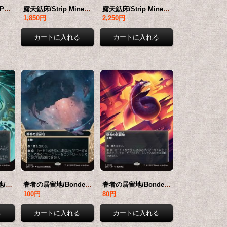
反射池/Reflecting Pool No.081 (全面アート版) 【日本語版】 [EOS-土地MR]*詳細要確認
露天鉱床/Strip Mine No.040 (ショーケース版) 【日本語版】 [EOS-土地MR]*詳細要確認
露天鉱床/Strip Mine No.085 (全面アート版) 【日本語版】 [EOS-土地MR]*詳細要確認
1,850円
2,250円
ちらつき蛾の生息地/Blinkmoth Nexus No.048 (全面アート版) 【日本語版】 [EOS-土地R]*詳細要確認
眷者の居留地/Bonders' Enclave No.004 (ショーケース版) 【日本語版】 [EOS-土地R]*詳細要確認
眷者の居留地/Bonders' Enclave No.049 (全面アート版) 【日本語版】 [EOS-土地R]*詳細要確認
100円
80円
円
18,800円