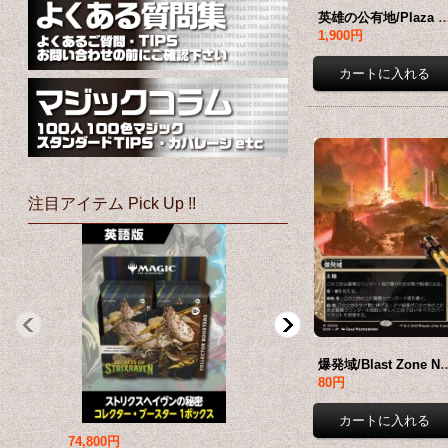
英雄の公有地/Plaza of Heroes No.033 (ショーケース版) 【日本語版】
1,900円
注目アイテム Pick Up !!
爆発域/Blast Zone No.002 (ショーケース版)
80円
74,800円
69,800円