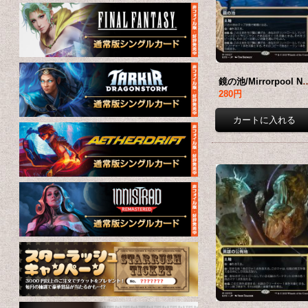
鏡の池/Mirrorpool No.027 (ショーケース版)
280円