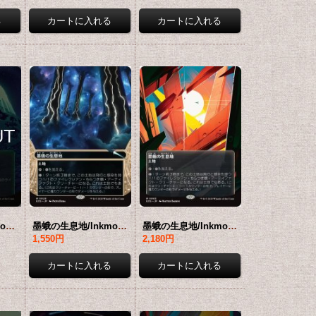
燃え柳の木立ち/Grove of the Burnwillows No.062 (全面アート版) 【日本語版】 [EOS-土地MR]*詳細要確認
墨蛾の生息地/Inkmoth Nexus No.020 (ショーケース版) 【日本語版】 [EOS-土地MR]*詳細要確認
墨蛾の生息地/Inkmoth Nexus No.065 (全面アート版) 【日本語版】 [EOS-土地MR]*詳細要確認
1,550円
2,180円