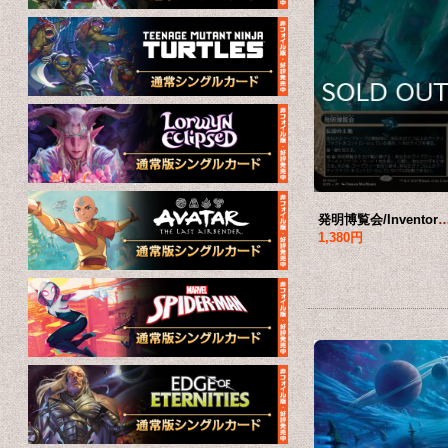
発明博覧会/Inventors' Fair No.021 (ショーケース版) 【日本語版】
1,380円