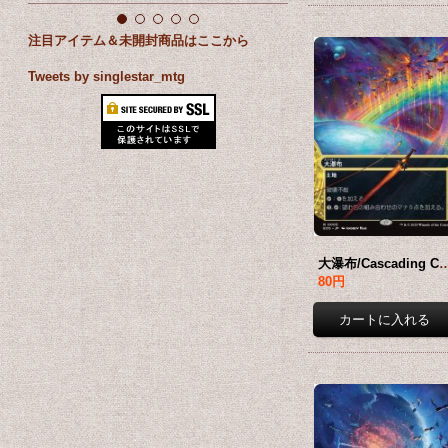
注目アイテム＆未開封商品はここから
Tweets by singlestar_mtg
大瀑布/Cascading Cataracts No.005 (ショーケース版) 
80円