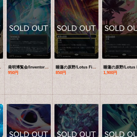
 [EOS-土地MR]*詳細要確認
発明博覧会/Inventors' Fair No.066 (全面アート版) 【日本語版】 [EOS-土地MR]*詳細要確認
睡蓮の原野/Lotus Field No.023 (ショーケース版) 【日本語版】 [EOS-土地MR]*詳細要確認
950円
850円
1,900円