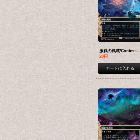
激戦の戦域/Contested War Zone No.008 (ショーケース版) 【日本語版】 [EOS-土地R]*詳細要確認
20円