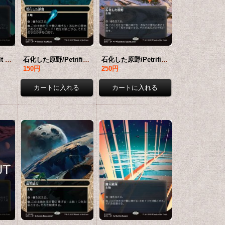
変わり谷/Mutavault No.073 (全面アート版) 【日本語版】 [EOS-土地MR]*詳細要確認
石化した原野/Petrified Field No.032 (ショーケース版) 【日本語版】 [EOS-土地MR]*詳細要確認
石化した原野/Petrified Field No.077 (全面アート版) 【日本語版】 [EOS-土地MR]*詳細要確認
150円
250円