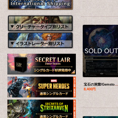
宝石の洞窟/Gemstone Caverns No.016 (ショーケース版) 【日本語版】 [EOS-土地MR]*詳細
8,400円