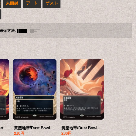
表示方法
:
さびれた寺院/Deserted Temple No.056 (全面アート版) 【日本語版】 [EOS-土地MR]*詳細要確認
黄塵地帯/Dust Bowl No.012 (ショーケース版) 【日本語版】 [EOS-土地MR]*詳細要確認
黄塵地帯/Dust Bowl No.057 (全面アート版) 【日本語版】 [EOS-土地MR]*詳細要確認
230円
230円