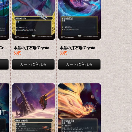
忍び寄るタール坑/Creeping Tar Pit No.054 (全面アート版) 【日本語版】 [EOS-土地R]*詳細要確認
水晶の採石場/Crystal Quarry No.010 (ショーケース版) 【日本語版】 [EOS-土地R]*詳細要確認
水晶の採石場/Crystal Quarry No.055 (全面アート版) 【日本語版】 [EOS-土地R]*詳細要確認
50円
30円