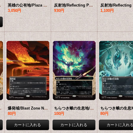
 [EOS-土地MR]*詳細要確認
英雄の公有地/Plaza of Heroes No.078 (全面アート版) 【日本語版】 [EOS-土地MR]*詳細要確認
反射池/Reflecting Pool No.036 (ショーケース版) 【日本語版】 [EOS-土地MR]*詳細要確認
3,050円
930円
1,100円
 【日本語版】 [EOS-土地R]*詳細要確認
爆発域/Blast Zone No.047 (全面アート版) 【日本語版】 [EOS-土地R]*詳細要確認
ちらつき蛾の生息地/Blinkmoth Nexus No.003 (ショーケース版) 【日本語版】 [EOS-土地R]*詳細要確認
80円
100円
80円
22,800円
22,800