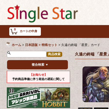
0
カートの中身
ホーム
>
日本語版 > 特殊セット
>
久遠の終端 「星景」カード
久遠の終端 「星景
複合検索 ▼
【お知らせ】
予約商品準備に伴う発送の遅延に関して