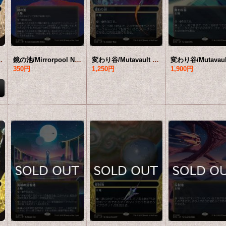
 【日本語版】 [EOS-土地MR]*詳細要確認
鏡の池/Mirrorpool No.072 (全面アート版) 【日本語版】 [EOS-土地MR]*詳細要確認
変わり谷/Mutavault No.028 (ショーケース版) 【日本語版】 [EOS-土地MR]*詳細要確認
350円
1,250円
1,900円