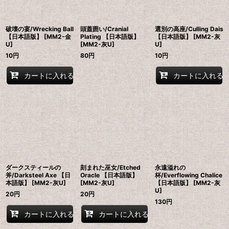
破壊の宴/Wrecking Ball
頭蓋囲い/Cranial
選別の高座/Culling Dais
【日本語版】 [MM2-金
Plating 【日本語版】
【日本語版】 [MM2-灰
U]
[MM2-灰U]
U]
10
円
80
円
10
円
カートに入れる
カートに入れる
ダークスティールの
刻まれた巫女/Etched
永遠溢れの
斧/Darksteel Axe 【日
Oracle 【日本語版】
杯/Everflowing Chalice
本語版】 [MM2-灰U]
[MM2-灰U]
【日本語版】 [MM2-灰
U]
20
円
20
円
130
円
カートに入れる
カートに入れる