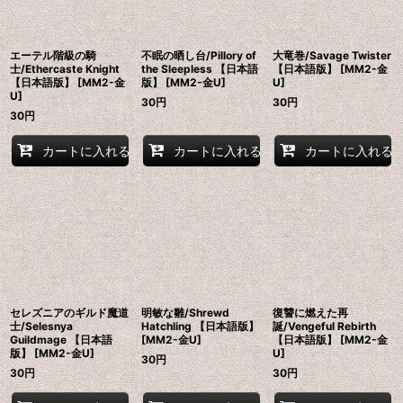
エーテル階級の騎
不眠の晒し台/Pillory of
大竜巻/Savage Twister
士/Ethercaste Knight
the Sleepless 【日本語
【日本語版】 [MM2-金
【日本語版】 [MM2-金
版】 [MM2-金U]
U]
U]
30
円
30
円
30
円
カートに入れる
カートに入れる
カートに入れる
セレズニアのギルド魔道
明敏な雛/Shrewd
復讐に燃えた再
士/Selesnya
Hatchling 【日本語版】
誕/Vengeful Rebirth
Guildmage 【日本語
[MM2-金U]
【日本語版】 [MM2-金
版】 [MM2-金U]
U]
30
円
30
円
30
円