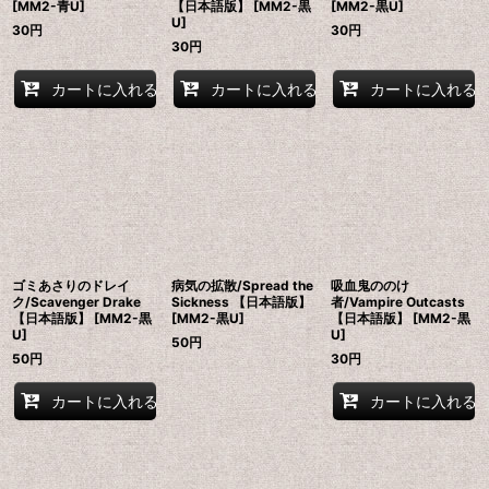
[MM2-青U]
【日本語版】 [MM2-黒
[MM2-黒U]
U]
30
円
30
円
30
円
カートに入れる
カートに入れる
カートに入れる
ゴミあさりのドレイ
病気の拡散/Spread the
吸血鬼ののけ
ク/Scavenger Drake
Sickness 【日本語版】
者/Vampire Outcasts
【日本語版】 [MM2-黒
[MM2-黒U]
【日本語版】 [MM2-黒
U]
U]
50
円
50
円
30
円
カートに入れる
カートに入れる