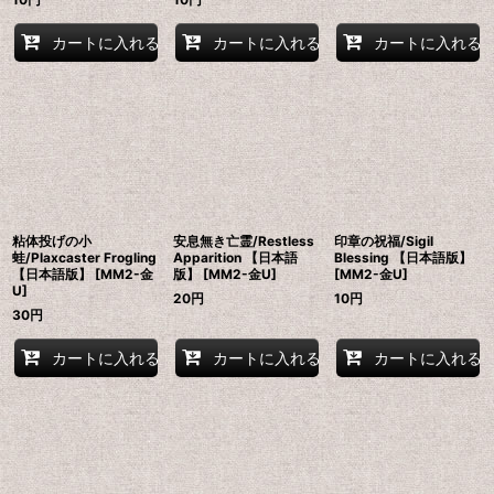
カートに入れる
カートに入れる
カートに入れる
粘体投げの小
安息無き亡霊/Restless
印章の祝福/Sigil
蛙/Plaxcaster Frogling
Apparition 【日本語
Blessing 【日本語版】
【日本語版】 [MM2-金
版】 [MM2-金U]
[MM2-金U]
U]
20
円
10
円
30
円
カートに入れる
カートに入れる
カートに入れる