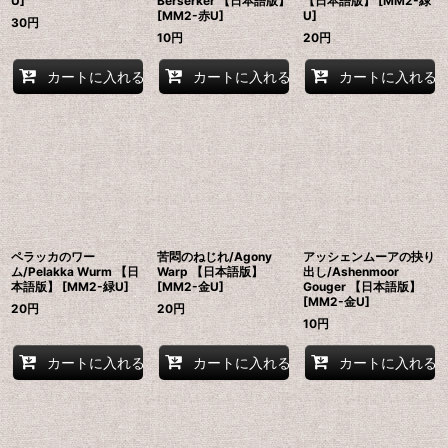
U]
Berserker 【日本語版】
【日本語版】 [MM2-緑
[MM2-赤U]
U]
30
円
10
円
20
円
カートに入れる
カートに入れる
カートに入れる
ペラッカのワー
苦悶のねじれ/Agony
アッシェンムーアの抉り
ム/Pelakka Wurm 【日
Warp 【日本語版】
出し/Ashenmoor
本語版】 [MM2-緑U]
[MM2-金U]
Gouger 【日本語版】
[MM2-金U]
20
円
20
円
10
円
カートに入れる
カートに入れる
カートに入れる