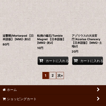
迫撃鞘/Mortarpod 【日
転倒の磁石/Tumble
アゾリウスの大法官
本語版】 [MM2-灰U]
Magnet 【日本語版】
庁/Azorius Chancery
[MM2-灰U]
【日本語版】 [MM2-土
80
円
地U]
10
円
20
円
カートに入れる
カートに入れる
1
2
次
»
ホーム
ショッピングカート