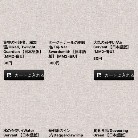
並び順
:
絞り込む
黄昏の守護者、秘加
タージ＝ナールの剣鍛
大気の召使い/Air
理/Hikari, Twilight
冶/Taj-Nar
Servant 【日本語版】
Guardian 【日本語版】
Swordsmith 【日本語
[MM2-青U]
[MM2-白U]
版】 [MM2-白U]
30
円
30
円
300
円
カートに入れる
カートに入れる
水の召使い/Water
短剣爪のイン
貪る強欲/Devouring
Servant 【日本語版】
プ/Daggerclaw Imp
Greed 【日本語版】