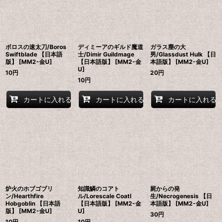
ボロスの速太刀/Boros
ディミーアのギルド魔道
ガラス塵の大
Swiftblade 【日本語
士/Dimir Guildmage
男/Glassdust Hulk 【日
版】 [MM2-金U]
【日本語版】 [MM2-金
本語版】 [MM2-金U]
U]
10
円
20
円
10
円
カートに入れる
カートに入れる
カートに入れる
炉火のホブゴブリ
知識鱗のコアト
屍からの発
ン/Hearthfire
ル/Lorescale Coatl
生/Necrogenesis 【日
Hobgoblin 【日本語
【日本語版】 [MM2-金
本語版】 [MM2-金U]
版】 [MM2-金U]
U]
30
円
10
円
10
円