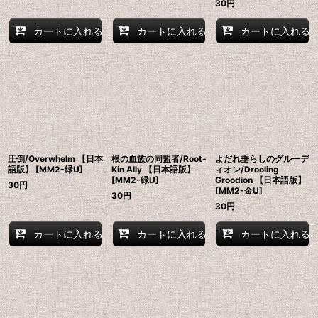
30
円
カートに入れる
カートに入れる
カートに入れる
圧倒/Overwhelm 【日本
根の血族の同盟者/Root-
よだれ垂らしのグルーデ
語版】 [MM2-緑U]
Kin Ally 【日本語版】
ィオン/Drooling
[MM2-緑U]
Groodion 【日本語版】
30
円
[MM2-金U]
30
円
30
円
カートに入れる
カートに入れる
カートに入れる