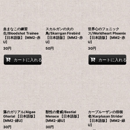
血まなこの練習
スカルガンの火の
世界心のフェニック
生/Bloodshot Trainee
鳥/Skarrgan Firebird
ス/Worldheart Phoenix
【日本語版】 [MM2-赤
【日本語版】 [MM2-赤
【日本語版】 [MM2-赤
U]
U]
U]
30
円
50
円
30
円
カートに入れる
カートに入れる
藻のガリアル/Algae
獣性の脅威/Bestial
カープルーザンの徘徊
Gharial 【日本語版】
Menace 【日本語版】
者/Karplusan Strider
[MM2-緑U]
[MM2-緑U]
【日本語版】 [MM2-緑
U]
30
円
30
円