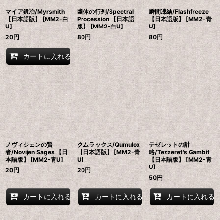
マイア鍛冶/Myrsmith
幽体の行列/Spectral
瞬間凍結/Flashfreeze
【日本語版】 [MM2-白
Procession 【日本語
【日本語版】 [MM2-青
U]
版】 [MM2-白U]
U]
20
円
80
円
80
円
カートに入れる
ノヴィジェンの賢
クムラックス/Qumulox
テゼレットの計
者/Novijen Sages 【日
【日本語版】 [MM2-青
略/Tezzeret's Gambit
本語版】 [MM2-青U]
U]
【日本語版】 [MM2-青
U]
20
円
20
円
50
円
カートに入れる
カートに入れる
カートに入れる