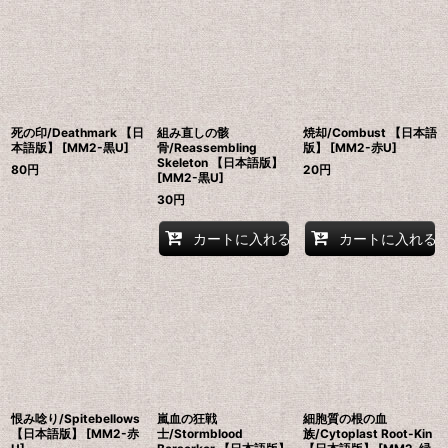
死の印/Deathmark 【日
組み直しの骸
焼却/Combust 【日本語
本語版】 [MM2-黒U]
骨/Reassembling
版】 [MM2-赤U]
Skeleton 【日本語版】
80
円
20
円
[MM2-黒U]
30
円
カートに入れる
カートに入れる
恨み唸り/Spitebellows
嵐血の狂戦
細胞質の根の血
【日本語版】 [MM2-赤
士/Stormblood
族/Cytoplast Root-Kin