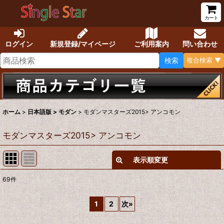
カート
ログイン
新規登録/マイページ
ご利用案内
問い合わせ
検索
複合検索 ▼
ホーム
>
日本語版 > モダン
>
モダンマスターズ2015> アンコモン
モダンマスターズ2015> アンコモン
表示順変更
閉じる
69
件
表示数
:
1
2
次
»
在庫あり