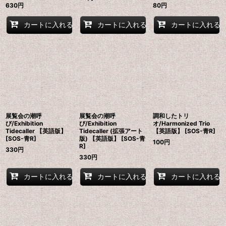
630
円
80
円
カートに入れる
カートに入れる
カートに入れる
展覧会の潮呼
展覧会の潮呼
調和したトリ
び/Exhibition
び/Exhibition
オ/Harmonized Trio
Tidecaller 【英語版】
Tidecaller (拡張アート
【英語版】 [SOS-青R]
[SOS-青R]
版) 【英語版】 [SOS-青
100
円
R]
330
円
330
円
カートに入れる
カートに入れる
カートに入れる