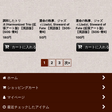
調和したトリ
運命の執事、ジャズ
運命の執事、ジャズ
オ/Harmonized Trio (拡
ィ/Jadzi, Steward of
ィ/Jadzi, Steward of
張アート版) 【英語版】
Fate 【英語版】 [SOS-
Fate (拡張アート版)
[SOS-青R]
青R]
【英語版】 [SOS-青R]
180
円
50
円
100
円
カートに入れる
カートに入れる
1
2
3
次
»
ホーム
ショッピングカート
マイページ
最近チェックしたアイテム