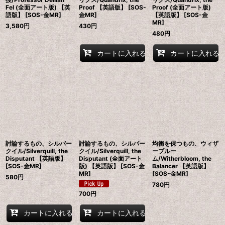
Fel (全面アート版) 【英
Proof 【英語版】 [SOS-
Proof (全面アート版)
語版】 [SOS-金MR]
金MR]
【英語版】 [SOS-金
MR]
3,580
円
430
円
480
円
カートに入れる
カートに入れる
討論するもの、シルバー
討論するもの、シルバー
均衡を保つもの、ウィザ
クイル/Silverquill, the
クイル/Silverquill, the
ーブルー
Disputant 【英語版】
Disputant (全面アート
ム/Witherbloom, the
[SOS-金MR]
版) 【英語版】 [SOS-金
Balancer 【英語版】
MR]
[SOS-金MR]
580
円
780
円
700
円
カートに入れる
カートに入れる