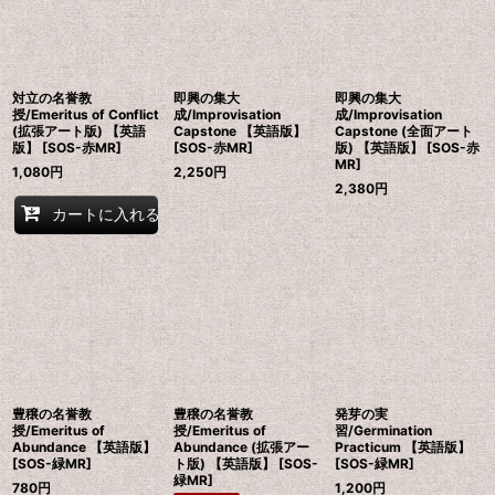
対立の名誉教
即興の集大
即興の集大
授/Emeritus of Conflict
成/Improvisation
成/Improvisation
(拡張アート版) 【英語
Capstone 【英語版】
Capstone (全面アート
版】 [SOS-赤MR]
[SOS-赤MR]
版) 【英語版】 [SOS-赤
MR]
1,080
円
2,250
円
2,380
円
カートに入れる
豊穣の名誉教
豊穣の名誉教
発芽の実
授/Emeritus of
授/Emeritus of
習/Germination
Abundance 【英語版】
Abundance (拡張アー
Practicum 【英語版】
[SOS-緑MR]
ト版) 【英語版】 [SOS-
[SOS-緑MR]
緑MR]
780
円
1,200
円