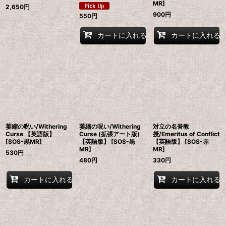
MR]
2,650
円
900
円
550
円
カートに入れる
カートに入れる
萎縮の呪い/Withering
萎縮の呪い/Withering
対立の名誉教
Curse 【英語版】
Curse (拡張アート版)
授/Emeritus of Conflict
[SOS-黒MR]
【英語版】 [SOS-黒
【英語版】 [SOS-赤
MR]
MR]
530
円
480
円
330
円
カートに入れる
カートに入れる