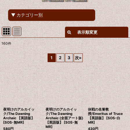
▼ カテゴリー別
表示順変更
閉じる
160
件
表示数
:
1
2
3
次
»
在庫あり
並び順
:
絞り込む
夜明けのアルカイッ
夜明けのアルカイッ
休戦の名誉教
ク/The Dawning
ク/The Dawning
授/Emeritus of Truce
Archaic 【英語版】
Archaic (全面アート版)
【英語版】 [SOS-白
[SOS-無MR]
【英語版】 [SOS-無
MR]
MR]
580
円
430
円