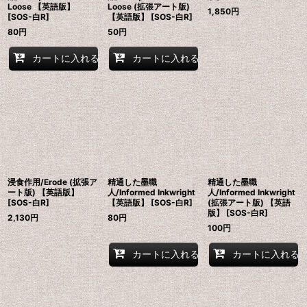
Loose 【英語版】
Loose (拡張アート版)
1,850
円
[SOS-白R]
【英語版】 [SOS-白R]
80
円
50
円
カートに入れる
カートに入れる
浸食作用/Erode (拡張ア
精通した墨職
精通した墨職
ート版) 【英語版】
人/Informed Inkwright
人/Informed Inkwright
[SOS-白R]
【英語版】 [SOS-白R]
(拡張アート版) 【英語
版】 [SOS-白R]
2,130
円
80
円
100
円
カートに入れる
カートに入れる