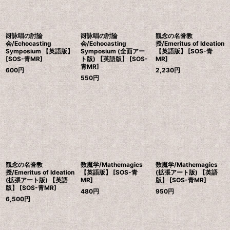
谺詠唱の討論
谺詠唱の討論
観念の名誉教
会/Echocasting
会/Echocasting
授/Emeritus of Ideation
Symposium 【英語版】
Symposium (全面アー
【英語版】 [SOS-青
[SOS-青MR]
ト版) 【英語版】 [SOS-
MR]
青MR]
600
円
2,230
円
550
円
観念の名誉教
数魔学/Mathemagics
数魔学/Mathemagics
授/Emeritus of Ideation
【英語版】 [SOS-青
(拡張アート版) 【英語
(拡張アート版) 【英語
MR]
版】 [SOS-青MR]
版】 [SOS-青MR]
480
円
950
円
6,500
円