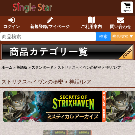
カート
ログイン
新規登録/マイページ
ご利用案内
問い合わせ
検索
複合検索 ▼
ホーム
>
英語版 > スタンダード
>
ストリクスヘイヴンの秘密 > 神話/レア
ストリクスヘイヴンの秘密 > 神話/レア