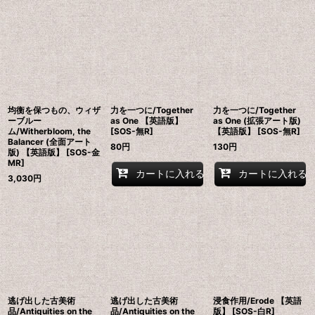
均衡を保つもの、ウィザ
力を一つに/Together
力を一つに/Together
ーブルー
as One 【英語版】
as One (拡張アート版)
ム/Witherbloom, the
[SOS-無R]
【英語版】 [SOS-無R]
Balancer (全面アート
80
円
130
円
版) 【英語版】 [SOS-金
MR]
カートに入れる
カートに入れる
3,030
円
逃げ出した古美術
逃げ出した古美術
浸食作用/Erode 【英語
品/Antiquities on the
品/Antiquities on the
版】 [SOS-白R]