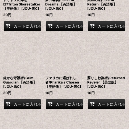
び/Triton Shorestalker
Dreams 【英語版】
Return 【英語版】
【英語版】 [JOU-青C]
[JOU-黒C]
[JOU-黒C]
20
円
10
円
10
円
カートに入れる
カートに入れる
カートに入れる
厳かな守護者/Grim
ファリカに選ばれし
蘇りし歓楽者/Returned
Guardian 【英語版】
者/Pharika's Chosen
Reveler 【英語版】
[JOU-黒C]
【英語版】 [JOU-黒C]
[JOU-黒C]
30
円
10
円
10
円
カートに入れる
カートに入れる
カートに入れる