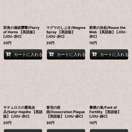
双角の連続襲撃/Flurry
マグマのしぶき/Magma
群衆の決起/Rouse the
of Horns 【英語版】
Spray 【英語版】
Mob 【英語版】 [JOU-
[JOU-赤C]
[JOU-赤C]
赤C]
20
円
20
円
10
円
カートに入れる
カートに入れる
カートに入れる
サテュロスの重装歩
冒涜の疫
豊穣の泉/Font of
兵/Satyr Hoplite 【英語
病/Desecration Plague
Fertility 【英語版】
版】 [JOU-赤C]
【英語版】 [JOU-緑C]
[JOU-緑C]
20
円
30
円
10
円