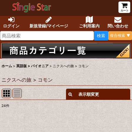
カート
ログイン
新規登録/マイページ
ご利用案内
問い合わせ
検索
複合検索 ▼
ホーム
>
英語版 > パイオニア
>
ニクスへの旅 > コモン
ニクスへの旅 > コモン
表示順変更
閉じる
24
件
表示数
:
在庫あり