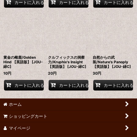
カートに入れる
カートに入れる
カートに入れる
黄金の雌鹿/Golden
クルフィックスの洞察
自然からの武
Hind 【英語版】 [JOU-
力/Kruphix's Insight
装/Nature's Panoply
緑C]
【英語版】 [JOU-緑C]
【英語版】 [JOU-緑C]
10
円
20
円
30
円
カートに入れる
カートに入れる
カートに入れる
ホーム
ショッピングカート
マイページ