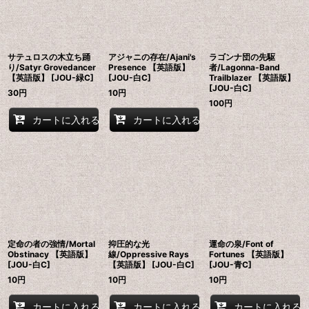
並び順
:
絞り込む
サテュロスの木立ち踊
アジャニの存在/Ajani's
ラゴンナ団の先駆
り/Satyr Grovedancer
Presence 【英語版】
者/Lagonna-Band
【英語版】 [JOU-緑C]
[JOU-白C]
Trailblazer 【英語版】
[JOU-白C]
30
円
10
円
100
円
カートに入れる
カートに入れる
定命の者の強情/Mortal
抑圧的な光
運命の泉/Font of
Obstinacy 【英語版】
線/Oppressive Rays
Fortunes 【英語版】
[JOU-白C]
【英語版】 [JOU-白C]
[JOU-青C]
10
円
10
円
10
円
カートに入れる
カートに入れる
カートに入れる