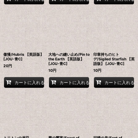
傲慢/Hubris 【英語版】
大地への縫い止め/Pin to
印章持ちのヒト
[JOU-青C]
the Earth 【英語版】
デ/Sigiled Starfish 【英
[JOU-青C]
語版】 [JOU-青C]
20
円
10
円
10
円
カートに入れる
カートに入れる
カートに入れる
トリトンの岸忍
夢の饗宴/Feast of
回帰の泉/Font of