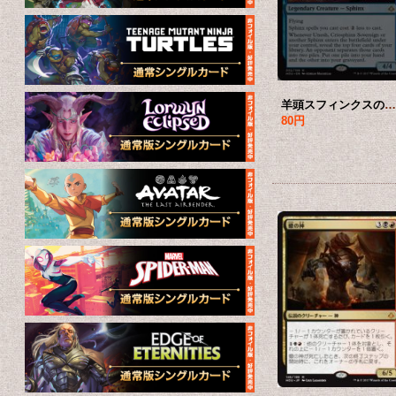
羊頭スフィンクスの君主、アネシ/Unesh, Criosphinx Sovereign 【英語版】 [HOU-青M
80円