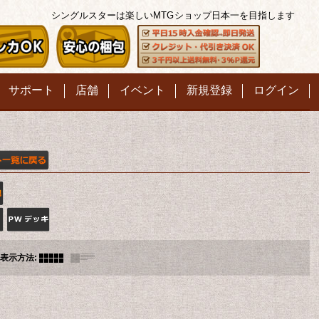
シングルスターは楽しいMTG
ショップ日本一を目指します
サポート
店舗
イベント
新規登録
ログイン
表示方法
: