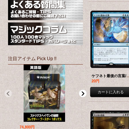
注目アイテム Pick Up !!
ケフネト最後の言葉/Kefnet's Last Word
20円
74,800円
69,800円