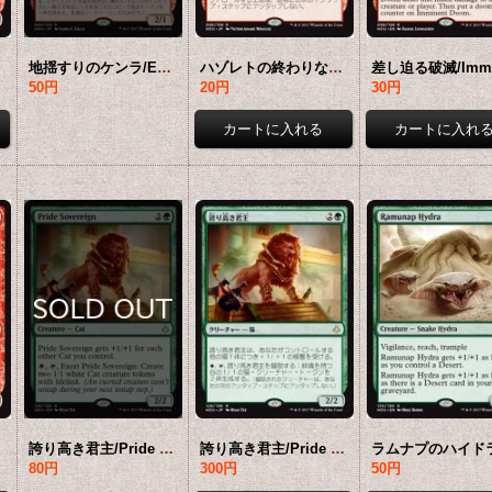
地揺すりのケンラ/Earthshaker Khenra 【日本語版】 [HOU-赤R]
ハゾレトの終わりなき怒り/Hazoret's Undying Fury 【日本語版】 [HOU-赤R]
50円
20円
30円
U-赤R]
誇り高き君主/Pride Sovereign 【英語版】 [HOU-緑R]
誇り高き君主/Pride Sovereign 【日本語版】 [HOU-緑R]
80円
300円
50円