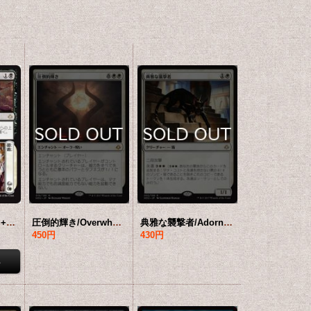
翦草 + 除根/Grind + Dust 【日本語版】 [HOU-金R]
圧倒的輝き/Overwhelming Splendor 【日本語版】 [HOU-白MR]
典雅な襲撃者/Adorned Pouncer 【日本語版】 [HOU-白R]
450円
430円