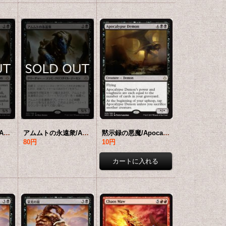
アムムトの永遠衆/Ammit Eternal 【英語版】 [HOU-黒R]
アムムトの永遠衆/Ammit Eternal 【日本語版】 [HOU-黒R]
黙示録の悪魔/Apocalypse Demon 【英語版】 [HOU-黒R]
80円
10円
円
18,800円