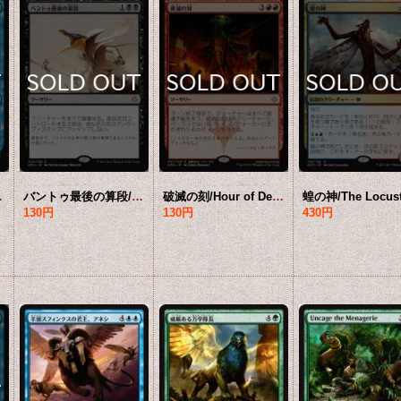
】 [HOU-青R]
バントゥ最後の算段/Bontu's Last Reckoning 【日本語版】 [HOU-黒R]
破滅の刻/Hour of Devastation 【日本語版】 [HOU-赤R]
130円
130円
430円