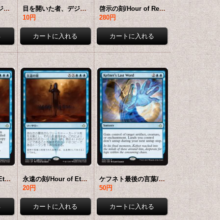
目を開いた者、デジェル/Djeru, With Eyes Open 【英語版】 [HOU-白R]
目を開いた者、デジェル/Djeru, With Eyes Open 【日本語版】 [HOU-白R]
啓示の刻/Hour of Revelation 【日本語版】 [HOU-白R]
10円
280円
永遠の刻/Hour of Eternity 【英語版】 [HOU-青R]
永遠の刻/Hour of Eternity 【日本語版】 [HOU-青R]
ケフネト最後の言葉/Kefnet's Last Word 【英語版】 [HOU-青R]
20円
50円