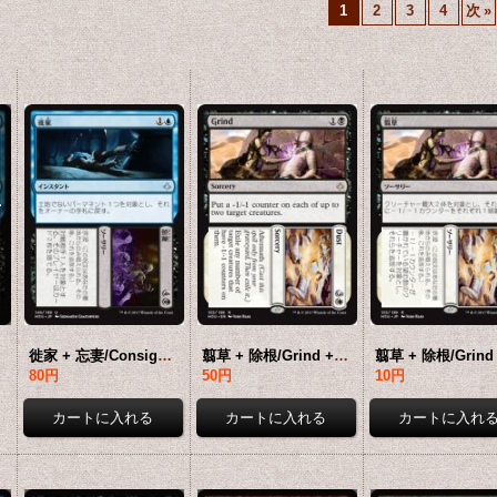
1
2
3
4
次
»
徙家 + 忘妻/Consign + Oblivion 【日本語版】 [HOU-金U]
翦草 + 除根/Grind + Dust 【英語版】 [HOU-金R]
80円
50円
10円