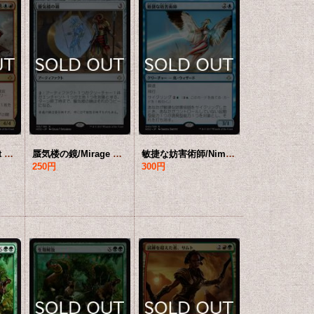
蝗の神/The Locust God 【日本語版】 [HOU-金MR]
蜃気楼の鏡/Mirage Mirror 【日本語版】 [HOU-灰R]
敏捷な妨害術師/Nimble Obstructionist 【日本語版】 [HOU-青R]
250円
300円