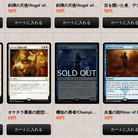
OU-金MR]
糾弾の天使/Angel of Condemnation 【英語版】 [HOU-白R]
糾弾の天使/Angel of Condemnation 【日本語版】 [HOU-白R]
50円
50円
50円
y 【英語版】 [HOU-白R]
オケチラ最後の慈悲/Oketra's Last Mercy 【日本語版】 [HOU-白R]
機知の勇者/Champion of Wits 【日本語版】 [HOU-青R]
20円
80円
10円