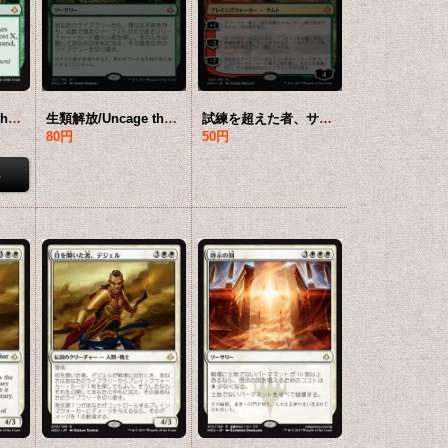
生類解放/Uncage the Menagerie 【英語版】 [HOU-緑MR]
生類解放/Uncage the Menagerie 【日本語版】 [HOU-緑MR]
試練を超えた者、サムト/Samut, the Tested 【日本語版】 [HOU-金MR]
80円
50円