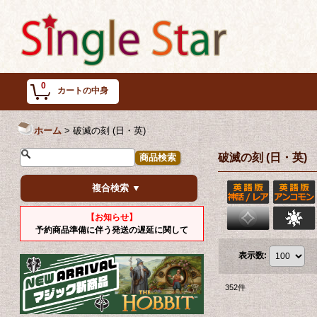
0
カートの中身
ホーム
>
破滅の刻 (日・英)
破滅の刻 (日・英)
複合検索 ▼
【お知らせ】
予約商品準備に伴う発送の遅延に関して
表示数
:
352
件