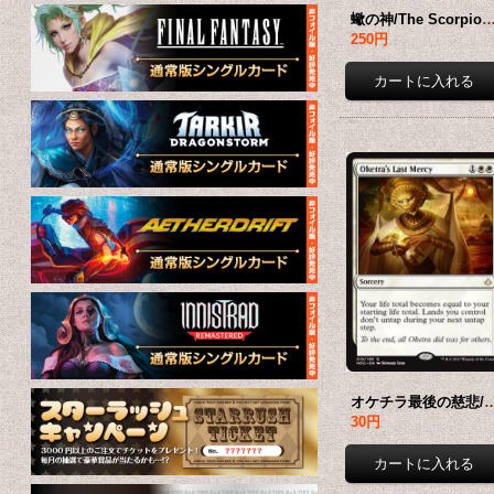
蠍の神/The Scorpion God 【日本語版】 [H
250円
オケチラ最後の慈悲/Oketra's Last Merc
30円