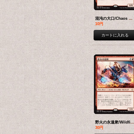
混沌の大口/Chaos Maw 【日本語版】 [HOU-赤R]
10円
野火の永遠衆/Wildfire Eternal 【日本語版】 [HO
30円