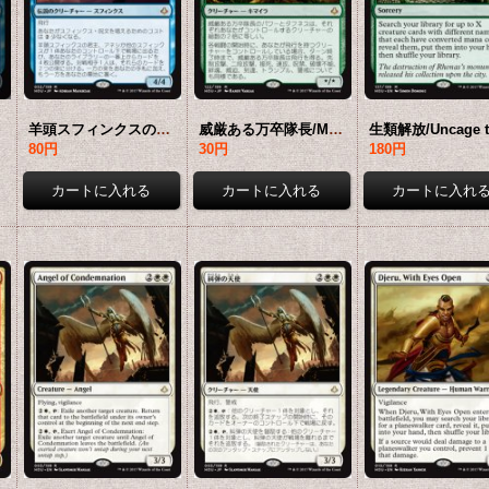
R]
羊頭スフィンクスの君主、アネシ/Unesh, Criosphinx Sovereign 【日本語版】 [HOU-青MR]
威厳ある万卒隊長/Majestic Myriarch 【日本語版】 [HOU-緑MR]
80円
30円
180円