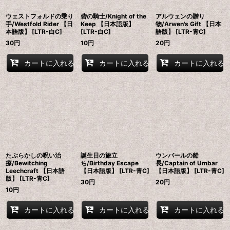
ウェストフォルドの乗り
砦の騎士/Knight of the
アルウェンの贈り
手/Westfold Rider 【日
Keep 【日本語版】
物/Arwen's Gift 【日本
本語版】 [LTR-白C]
[LTR-白C]
語版】 [LTR-青C]
30
円
10
円
20
円
カートに入れる
カートに入れる
カートに入れる
たぶらかしの呪い治
誕生日の旅立
ウンバールの船
療/Bewitching
ち/Birthday Escape
長/Captain of Umbar
Leechcraft 【日本語
【日本語版】 [LTR-青C]
【日本語版】 [LTR-青C]
版】 [LTR-青C]
30
円
20
円
10
円
カートに入れる
カートに入れる
カートに入れる