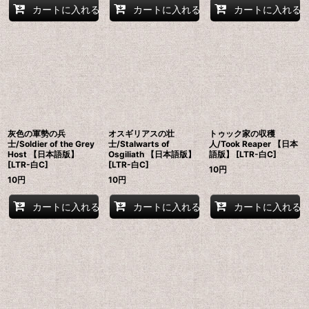
カートに入れる
カートに入れる
カートに入れる
灰色の軍勢の兵
オスギリアスの壮
トゥック家の収穫
士/Soldier of the Grey
士/Stalwarts of
人/Took Reaper 【日本
Host 【日本語版】
Osgiliath 【日本語版】
語版】 [LTR-白C]
[LTR-白C]
[LTR-白C]
10
円
10
円
10
円
カートに入れる
カートに入れる
カートに入れる