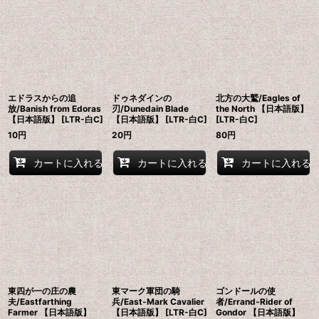
並び順
:
絞り込む
エドラスからの追
ドゥネダインの
北方の大鷲/Eagles of
放/Banish from Edoras
刃/Dunedain Blade
the North 【日本語版】
【日本語版】 [LTR-白C]
【日本語版】 [LTR-白C]
[LTR-白C]
10
円
20
円
80
円
カートに入れる
カートに入れる
カートに入れる
東四が一の庄の農
東マーク軍団の騎
ゴンドールの使
夫/Eastfarthing
兵/East-Mark Cavalier
者/Errand-Rider of
Farmer 【日本語版】
【日本語版】 [LTR-白C]
Gondor 【日本語版】