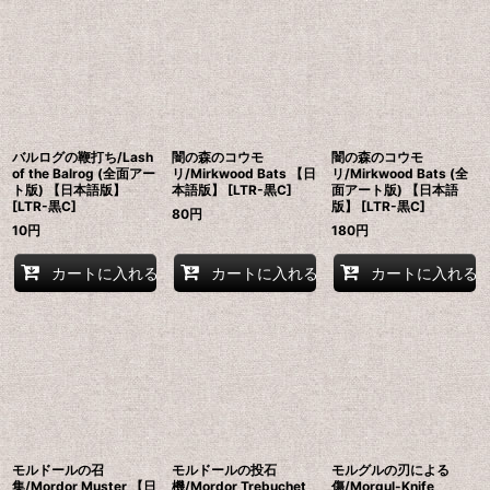
バルログの鞭打ち/Lash
闇の森のコウモ
闇の森のコウモ
of the Balrog (全面アー
リ/Mirkwood Bats 【日
リ/Mirkwood Bats (全
ト版) 【日本語版】
本語版】 [LTR-黒C]
面アート版) 【日本語
[LTR-黒C]
版】 [LTR-黒C]
80
円
10
円
180
円
カートに入れる
カートに入れる
カートに入れる
モルドールの召
モルドールの投石
モルグルの刃による
集/Mordor Muster 【日
機/Mordor Trebuchet
傷/Morgul-Knife