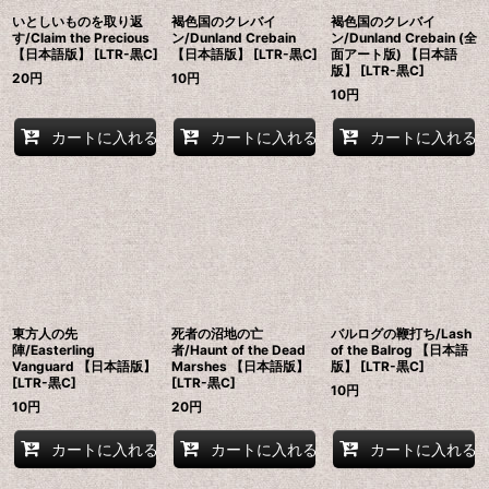
いとしいものを取り返
褐色国のクレバイ
褐色国のクレバイ
す/Claim the Precious
ン/Dunland Crebain
ン/Dunland Crebain (全
【日本語版】 [LTR-黒C]
【日本語版】 [LTR-黒C]
面アート版) 【日本語
版】 [LTR-黒C]
20
円
10
円
10
円
カートに入れる
カートに入れる
カートに入れる
東方人の先
死者の沼地の亡
バルログの鞭打ち/Lash
陣/Easterling
者/Haunt of the Dead
of the Balrog 【日本語
Vanguard 【日本語版】
Marshes 【日本語版】
版】 [LTR-黒C]
[LTR-黒C]
[LTR-黒C]
10
円
10
円
20
円
カートに入れる
カートに入れる
カートに入れる