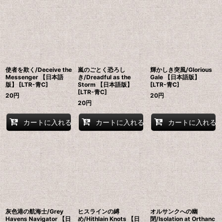
使者を欺く/Deceive the
嵐のごとく恐ろし
輝かしき突風/Glorious
Messenger 【日本語
き/Dreadful as the
Gale 【日本語版】
版】 [LTR-青C]
Storm 【日本語版】
[LTR-青C]
[LTR-青C]
20
円
20
円
20
円
カートに入れる
カートに入れる
カートに入れる
灰色港の航海士/Grey
ヒスラインの縛
オルサンクへの幽
Havens Navigator 【日
め/Hithlain Knots 【日
閉/Isolation at Orthanc