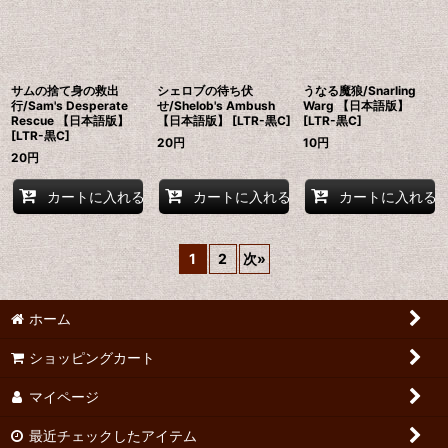
サムの捨て身の救出
シェロブの待ち伏
うなる魔狼/Snarling
行/Sam's Desperate
せ/Shelob's Ambush
Warg 【日本語版】
Rescue 【日本語版】
【日本語版】 [LTR-黒C]
[LTR-黒C]
[LTR-黒C]
20
円
10
円
20
円
カートに入れる
カートに入れる
カートに入れる
1
2
次
»
ホーム
ショッピングカート
マイページ
最近チェックしたアイテム