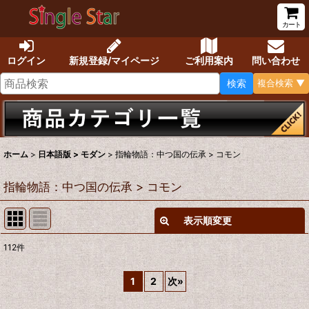
カート
ログイン
新規登録/マイページ
ご利用案内
問い合わせ
検索
複合検索 ▼
ホーム
>
日本語版 > モダン
>
指輪物語：中つ国の伝承 > コモン
指輪物語：中つ国の伝承 > コモン
表示順変更
閉じる
112
件
表示数
:
1
2
次
»
在庫あり