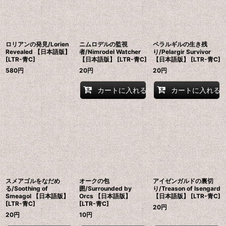
ロリアンの発見/Lorien
ニムロデルの監視
ペラルギルの生き残
Revealed 【日本語版】
者/Nimrodel Watcher
り/Pelargir Survivor
[LTR-青C]
【日本語版】 [LTR-青C]
【日本語版】 [LTR-青C]
580
円
20
円
20
円
カートに入れる
カートに入れる
スメアゴルをなだめ
オークの包
アイゼンガルドの裏切
る/Soothing of
囲/Surrounded by
り/Treason of Isengard
Smeagol 【日本語版】
Orcs 【日本語版】
【日本語版】 [LTR-青C]
[LTR-青C]
[LTR-青C]
20
円
20
円
10
円