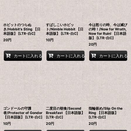
ホビットのつらぬ
すばしこいホビッ
今は怒りの時、今は滅び
き/Hobbit's Sting 【日
ト/Nimble Hobbit 【日
の時！/Now for Wrath,
本語版】 [LTR-白C]
本語版】 [LTR-白C]
Now for Ruin! 【日本語
版】 [LTR-白C]
20
円
10
円
20
円
カートに入れる
カートに入れる
カートに入れる
ゴンドールの守護
二度目の朝食/Second
指輪嵌め/Slip On the
者/Protector of Gondor
Breakfast 【日本語版】
Ring 【日本語版】
【日本語版】 [LTR-白C]
[LTR-白C]
[LTR-白C]
10
円
20
円
20
円