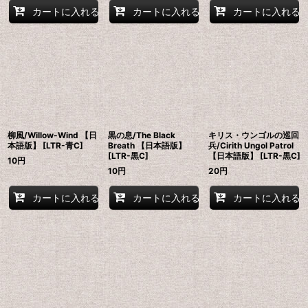
カートに入れる
カートに入れる
カートに入れる
柳風/Willow-Wind 【日
黒の息/The Black
キリス・ウンゴルの巡回
本語版】 [LTR-青C]
Breath 【日本語版】
兵/Cirith Ungol Patrol
[LTR-黒C]
【日本語版】 [LTR-黒C]
10
円
10
円
20
円
カートに入れる
カートに入れる
カートに入れる