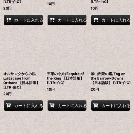
[LTR-白C]
[LTR-白C]
10
円
20
円
10
円
カートに入れる
カートに入れる
カートに入れる
オルサンクからの脱
王家の小姓/Esquire of
塚山丘陵の霧/Fog on
出/Escape from
the King 【日本語版】
the Barrow-Downs
Orthanc 【日本語版】
[LTR-白C]
【日本語版】 [LTR-白C]
[LTR-白C]
10
円
20
円
20
円
カートに入れる
カートに入れる
カートに入れる