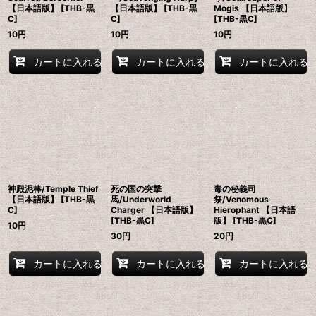
【日本語版】 [THB-黒
【日本語版】 [THB-黒
Mogis 【日本語版】
C]
C]
[THB-黒C]
10
円
10
円
10
円
カートに入れる
カートに入れる
カートに入れる
神殿泥棒/Temple Thief
死の国の突撃
毒の秘義司
【日本語版】 [THB-黒
馬/Underworld
祭/Venomous
C]
Charger 【日本語版】
Hierophant 【日本語
[THB-黒C]
版】 [THB-黒C]
10
円
30
円
20
円
カートに入れる
カートに入れる
カートに入れる