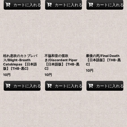
カートに入れる
カートに入れる
カートに入れる
枯れ息吹のカトブレパ
不協和音の笛吹
最後の死/Final Death
ス/Blight-Breath
き/Discordant Piper
【日本語版】 [THB-黒
Catoblepas 【日本語
【日本語版】 [THB-黒
C]
版】 [THB-黒C]
C]
10
円
10
円
10
円
カートに入れる
カートに入れる
カートに入れる