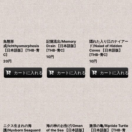
魚態形
記憶流出/Memory
隠れた入り江のナイアー
成/Ichthyomorphosis
Drain 【日本語版】
ド/Naiad of Hidden
【日本語版】 [THB-青
[THB-青C]
Coves 【日本語版】
C]
[THB-青C]
10
円
20
円
10
円
カートに入れる
カートに入れる
カートに入れる
ニクス生まれの海
海の神のお告げ/Omen
激浪の亀/Riptide Turtle
護/Nyxborn Seaguard
of the Sea 【日本語版】
【日本語版】 [THB-青