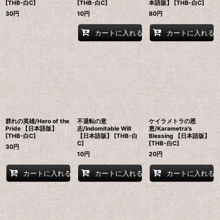
[THB-白C]
[THB-白C]
本語版】 [THB-白C]
30
円
10
円
80
円
カートに入れる
カートに入れる
群れの英雄/Hero of the
不退転の意
ケイラメトラの恩
Pride 【日本語版】
志/Indomitable Will
恵/Karametra's
[THB-白C]
【日本語版】 [THB-白
Blessing 【日本語版】
C]
[THB-白C]
30
円
10
円
20
円
カートに入れる
カートに入れる
カートに入れる