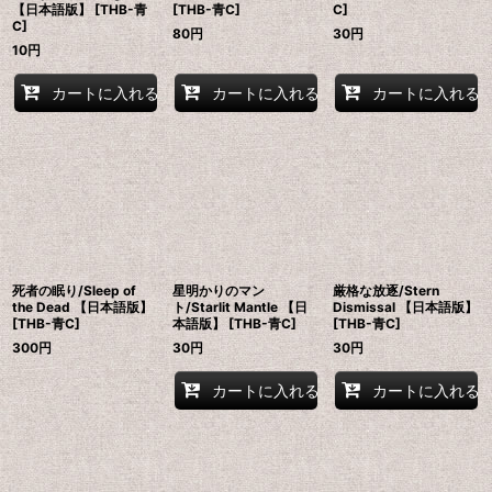
【日本語版】 [THB-青
[THB-青C]
C]
C]
80
円
30
円
10
円
カートに入れる
カートに入れる
カートに入れる
死者の眠り/Sleep of
星明かりのマン
厳格な放逐/Stern
the Dead 【日本語版】
ト/Starlit Mantle 【日
Dismissal 【日本語版】
[THB-青C]
本語版】 [THB-青C]
[THB-青C]
300
円
30
円
30
円
カートに入れる
カートに入れる