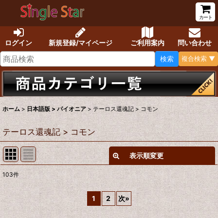
カート
ログイン
新規登録/マイページ
ご利用案内
問い合わせ
検索
複合検索 ▼
ホーム
>
日本語版 > パイオニア
>
テーロス還魂記 > コモン
テーロス還魂記 > コモン
表示順変更
閉じる
103
件
表示数
:
1
2
次
»
在庫あり