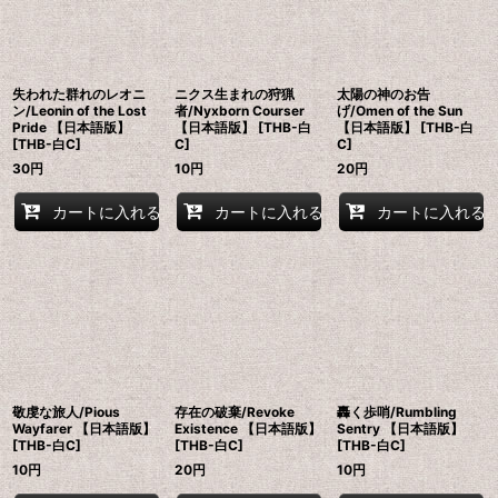
失われた群れのレオニ
ニクス生まれの狩猟
太陽の神のお告
ン/Leonin of the Lost
者/Nyxborn Courser
げ/Omen of the Sun
Pride 【日本語版】
【日本語版】 [THB-白
【日本語版】 [THB-白
[THB-白C]
C]
C]
30
円
10
円
20
円
カートに入れる
カートに入れる
カートに入れる
敬虔な旅人/Pious
存在の破棄/Revoke
轟く歩哨/Rumbling
Wayfarer 【日本語版】
Existence 【日本語版】
Sentry 【日本語版】
[THB-白C]
[THB-白C]
[THB-白C]
10
円
20
円
10
円