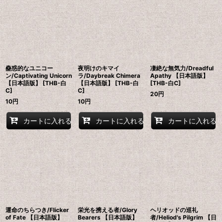
並び順
:
絞り込む
蠱惑的なユニコー
夜明けのキマイ
凄絶な無気力/Dreadful
ン/Captivating Unicorn
ラ/Daybreak Chimera
Apathy 【日本語版】
【日本語版】 [THB-白
【日本語版】 [THB-白
[THB-白C]
C]
C]
20
円
10
円
10
円
カートに入れる
カートに入れる
カートに入れる
運命のちらつき/Flicker
栄光を携える者/Glory
ヘリオッドの巡礼
of Fate 【日本語版】
Bearers 【日本語版】
者/Heliod's Pilgrim 【日