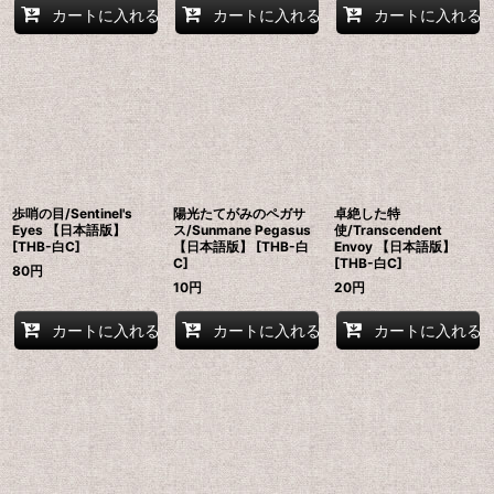
カートに入れる
カートに入れる
カートに入れる
歩哨の目/Sentinel's
陽光たてがみのペガサ
卓絶した特
Eyes 【日本語版】
ス/Sunmane Pegasus
使/Transcendent
[THB-白C]
【日本語版】 [THB-白
Envoy 【日本語版】
C]
[THB-白C]
80
円
10
円
20
円
カートに入れる
カートに入れる
カートに入れる