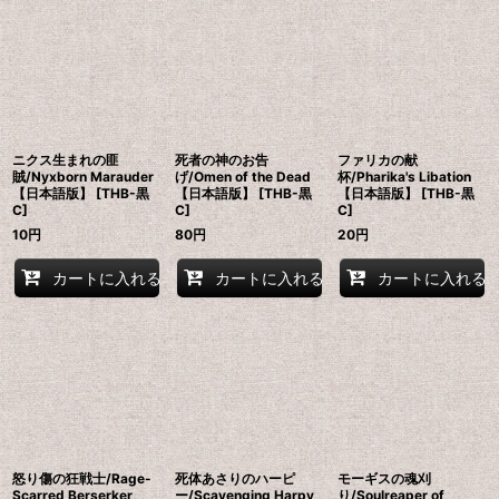
ニクス生まれの匪
死者の神のお告
ファリカの献
賊/Nyxborn Marauder
げ/Omen of the Dead
杯/Pharika's Libation
【日本語版】 [THB-黒
【日本語版】 [THB-黒
【日本語版】 [THB-黒
C]
C]
C]
10
円
80
円
20
円
カートに入れる
カートに入れる
カートに入れる
怒り傷の狂戦士/Rage-
死体あさりのハーピ
モーギスの魂刈
Scarred Berserker
ー/Scavenging Harpy
り/Soulreaper of