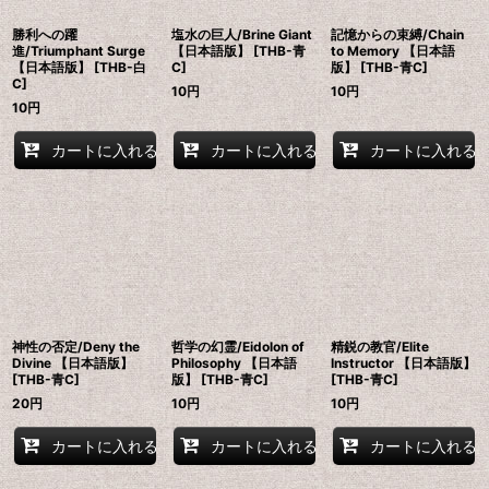
勝利への躍
塩水の巨人/Brine Giant
記憶からの束縛/Chain
進/Triumphant Surge
【日本語版】 [THB-青
to Memory 【日本語
【日本語版】 [THB-白
C]
版】 [THB-青C]
C]
10
円
10
円
10
円
カートに入れる
カートに入れる
カートに入れる
神性の否定/Deny the
哲学の幻霊/Eidolon of
精鋭の教官/Elite
Divine 【日本語版】
Philosophy 【日本語
Instructor 【日本語版】
[THB-青C]
版】 [THB-青C]
[THB-青C]
20
円
10
円
10
円
カートに入れる
カートに入れる
カートに入れる