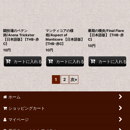
闘技場のペテン
マンティコアの様
最期の噴炎/Final Flare
師/Arena Trickster
相/Aspect of
【日本語版】 [THB-赤
【日本語版】 [THB-赤
Manticore 【日本語版】
C]
C]
[THB-赤C]
10
円
10
円
10
円
カートに入れる
カートに入れる
カートに入れる
1
2
次
»
ホーム
ショッピングカート
マイページ