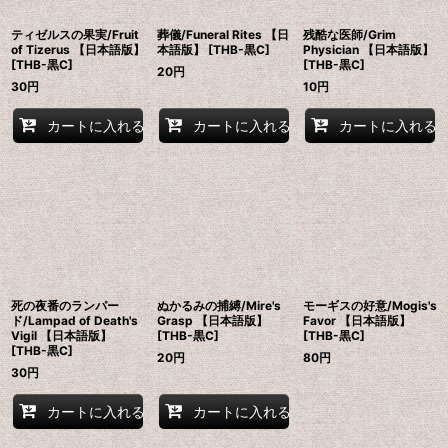
ティゼルスの果実/Fruit
葬儀/Funeral Rites 【日
残酷な医師/Grim
of Tizerus 【日本語版】
本語版】 [THB-黒C]
Physician 【日本語版】
[THB-黒C]
[THB-黒C]
20
円
30
円
10
円
カートに入れる
カートに入れる
カートに入れる
死の夜番のランパー
ぬかるみの捕縛/Mire's
モーギスの好意/Mogis's
ド/Lampad of Death's
Grasp 【日本語版】
Favor 【日本語版】
Vigil 【日本語版】
[THB-黒C]
[THB-黒C]
[THB-黒C]
20
円
80
円
30
円
カートに入れる
カートに入れる