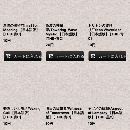
意味の渇望/Thirst for
高波の神秘
トリトンの波渡
Meaning 【日本語版】
家/Towering-Wave
り/Triton Waverider
[THB-青C]
Mystic 【日本語版】
【日本語版】 [THB-青
[THB-青C]
C]
10
円
20
円
10
円
カートに入れる
カートに入れる
カートに入れる
鬱陶しいカモメ/Vexing
明日の目撃者/Witness
ヤツメの様相/Aspect
Gull 【日本語版】
of Tomorrows 【日本語
of Lamprey 【日本語
[THB-青C]
版】 [THB-青C]
版】 [THB-黒C]
10
円
10
円
10
円