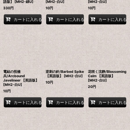
語版】 [MH2-緑U]
[MH2-白U]
[MH2-白U]
330
円
10
円
10
円
カートに入れる
カートに入れる
カートに入れる
電結の投槍
逆刺の針/Barbed Spike
花咲く沈静/Blossoming
兵/Arcbound
【英語版】 [MH2-白U]
Calm 【英語版】
Javelineer 【英語版】
[MH2-白U]
10
円
[MH2-白U]
20
円
10
円
カートに入れる
カートに入れる
カートに入れる