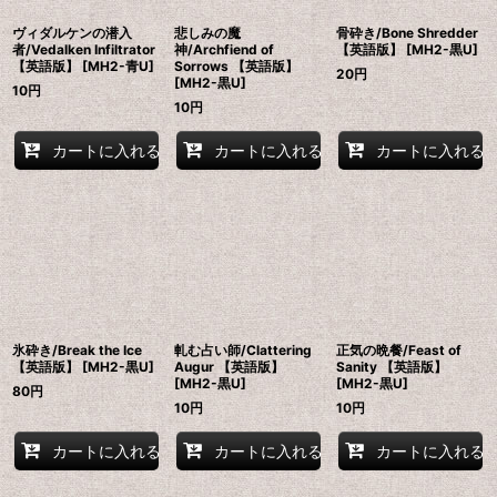
ヴィダルケンの潜入
悲しみの魔
骨砕き/Bone Shredder
者/Vedalken Infiltrator
神/Archfiend of
【英語版】 [MH2-黒U]
【英語版】 [MH2-青U]
Sorrows 【英語版】
20
円
[MH2-黒U]
10
円
10
円
カートに入れる
カートに入れる
カートに入れる
氷砕き/Break the Ice
軋む占い師/Clattering
正気の晩餐/Feast of
【英語版】 [MH2-黒U]
Augur 【英語版】
Sanity 【英語版】
[MH2-黒U]
[MH2-黒U]
80
円
10
円
10
円
カートに入れる
カートに入れる
カートに入れる