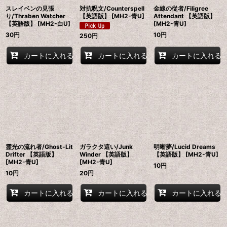
スレイベンの見張
対抗呪文/Counterspell
金線の従者/Filigree
り/Thraben Watcher
【英語版】 [MH2-青U]
Attendant 【英語版】
【英語版】 [MH2-白U]
[MH2-青U]
30
円
10
円
250
円
カートに入れる
カートに入れる
カートに入れる
霊光の流れ者/Ghost-Lit
ガラクタ這い/Junk
明晰夢/Lucid Dreams
Drifter 【英語版】
Winder 【英語版】
【英語版】 [MH2-青U]
[MH2-青U]
[MH2-青U]
10
円
10
円
20
円
カートに入れる
カートに入れる
カートに入れる