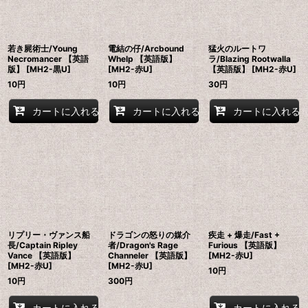
若き屍術士/Young
電結の仔/Arcbound
猛火のルートワ
Necromancer 【英語
Whelp 【英語版】
ラ/Blazing Rootwalla
版】 [MH2-黒U]
[MH2-赤U]
【英語版】 [MH2-赤U]
10
円
10
円
30
円
カートに入れる
カートに入れる
カートに入れる
リプリー・ヴァンス船
ドラゴンの怒りの媒介
疾走 + 爆走/Fast +
長/Captain Ripley
者/Dragon's Rage
Furious 【英語版】
Vance 【英語版】
Channeler 【英語版】
[MH2-赤U]
[MH2-赤U]
[MH2-赤U]
10
円
10
円
300
円
カートに入れる
カートに入れる