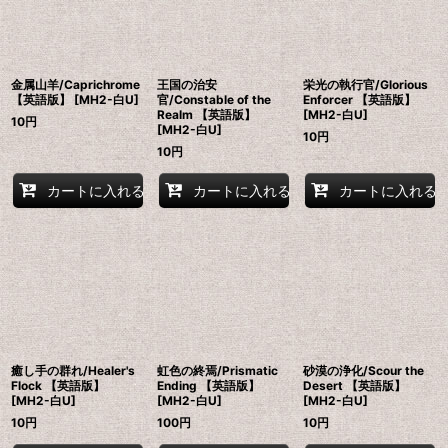
金属山羊/Caprichrome
王国の治安
栄光の執行官/Glorious
【英語版】 [MH2-白U]
官/Constable of the
Enforcer 【英語版】
Realm 【英語版】
[MH2-白U]
10
円
[MH2-白U]
10
円
10
円
カートに入れる
カートに入れる
カートに入れる
癒し手の群れ/Healer's
虹色の終焉/Prismatic
砂漠の浄化/Scour the
Flock 【英語版】
Ending 【英語版】
Desert 【英語版】
[MH2-白U]
[MH2-白U]
[MH2-白U]
10
円
100
円
10
円