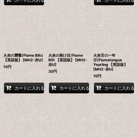
火炎の襲撃/Flame Blitz
火炎の裂け目/Flame
火炎舌の一年
【英語版】 [MH2-赤U]
Rift 【英語版】 [MH2-
仔/Flametongue
赤U]
Yearling 【英語版】
10
円
[MH2-赤U]
30
円
10
円
カートに入れる
カートに入れる
カートに入れる