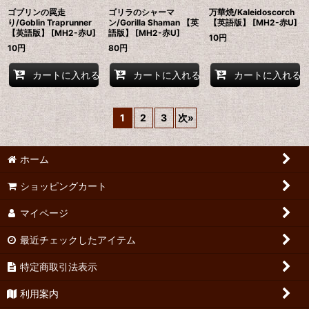
ゴブリンの罠走
ゴリラのシャーマ
万華焼/Kaleidoscorch
り/Goblin Traprunner
ン/Gorilla Shaman 【英
【英語版】 [MH2-赤U]
【英語版】 [MH2-赤U]
語版】 [MH2-赤U]
10
円
10
円
80
円
カートに入れる
カートに入れる
カートに入れる
1
2
3
次
»
ホーム
ショッピングカート
マイページ
最近チェックしたアイテム
特定商取引法表示
利用案内