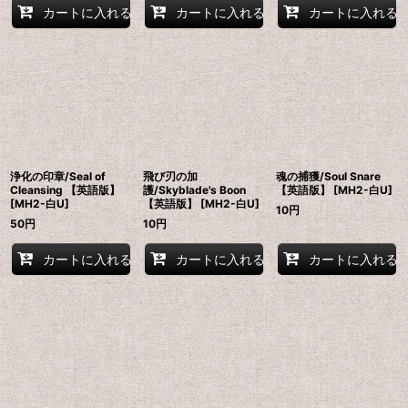
カートに入れる
カートに入れる
カートに入れる
浄化の印章/Seal of
飛び刃の加
魂の捕獲/Soul Snare
Cleansing 【英語版】
護/Skyblade's Boon
【英語版】 [MH2-白U]
[MH2-白U]
【英語版】 [MH2-白U]
10
円
50
円
10
円
カートに入れる
カートに入れる
カートに入れる