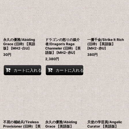
並び順
:
絞り込む
永久の優雅/Abiding
ドラゴンの怒りの媒介
一攫千金/Strike It Rich
Grace (旧枠) 【英語
者/Dragon's Rage
(旧枠) 【英語版】
版】 [MH2-白U]
Channeler (旧枠) 【英
[MH2-赤U]
語版】 [MH2-赤U]
30
円
380
円
2,380
円
カートに入れる
カートに入れる
不屈の補給兵/Tireless
永久の優雅/Abiding
天使の学芸員/Angelic
Provisioner (旧枠) 【英
Grace 【英語版】
Curator 【英語版】