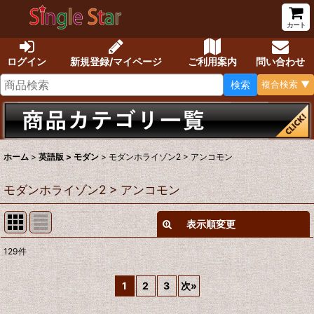
カート
ログイン
新規登録/マイページ
ご利用案内
問い合わせ
検索
複合検索 ▼
ホーム
>
英語版 > モダン
>
モダンホライゾン2 > アンコモン
モダンホライゾン2 > アンコモン
表示順変更
閉じる
129
件
表示数
:
1
2
3
次
»
在庫あり