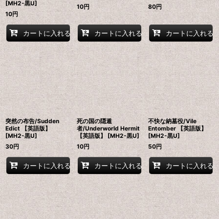
[MH2-黒U]
10
円
80
円
10
円
カートに入れる
カートに入れる
カートに入れる
突然の布告/Sudden
死の国の隠遁
不快な納墓役/Vile
Edict 【英語版】
者/Underworld Hermit
Entomber 【英語版】
[MH2-黒U]
【英語版】 [MH2-黒U]
[MH2-黒U]
30
円
10
円
50
円
カートに入れる
カートに入れる
カートに入れる