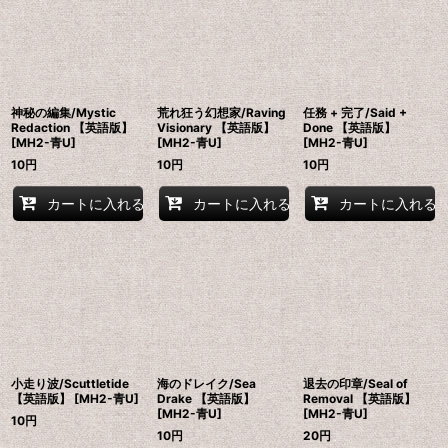
神秘の編集/Mystic
荒れ狂う幻想家/Raving
任務 + 完了/Said +
Redaction 【英語版】
Visionary 【英語版】
Done 【英語版】
[MH2-青U]
[MH2-青U]
[MH2-青U]
10
円
10
円
10
円
カートに入れる
カートに入れる
カートに入れる
小走り波/Scuttletide
海のドレイク/Sea
退去の印章/Seal of
【英語版】 [MH2-青U]
Drake 【英語版】
Removal 【英語版】
[MH2-青U]
[MH2-青U]
10
円
10
円
20
円