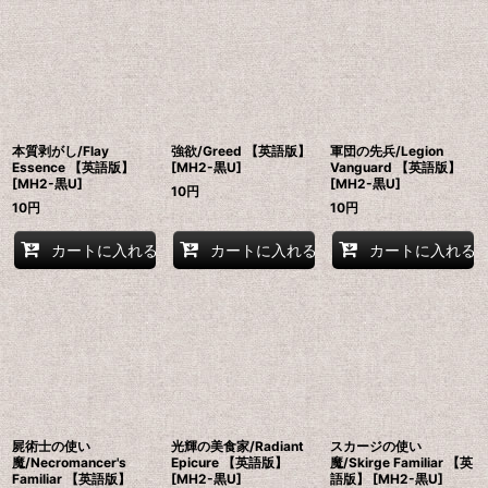
本質剥がし/Flay
強欲/Greed 【英語版】
軍団の先兵/Legion
Essence 【英語版】
[MH2-黒U]
Vanguard 【英語版】
[MH2-黒U]
[MH2-黒U]
10
円
10
円
10
円
カートに入れる
カートに入れる
カートに入れる
屍術士の使い
光輝の美食家/Radiant
スカージの使い
魔/Necromancer's
Epicure 【英語版】
魔/Skirge Familiar 【英
Familiar 【英語版】
[MH2-黒U]
語版】 [MH2-黒U]