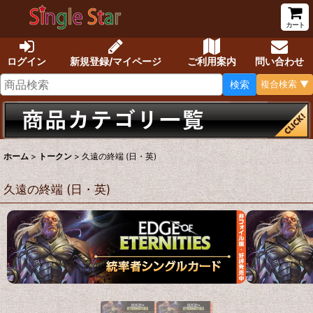
カート
ログイン
新規登録/マイページ
ご利用案内
問い合わせ
検索
複合検索 ▼
ホーム
>
トークン
>
久遠の終端 (日・英)
久遠の終端 (日・英)