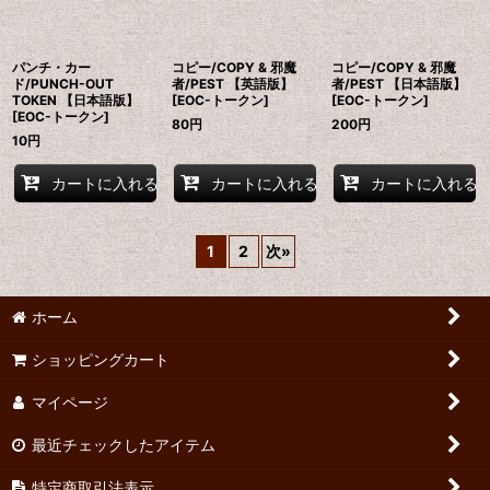
パンチ・カー
コピー/COPY & 邪魔
コピー/COPY & 邪魔
ド/PUNCH-OUT
者/PEST 【英語版】
者/PEST 【日本語版】
TOKEN 【日本語版】
[EOC-トークン]
[EOC-トークン]
[EOC-トークン]
80
円
200
円
10
円
カートに入れる
カートに入れる
カートに入れる
1
2
次
»
ホーム
ショッピングカート
マイページ
最近チェックしたアイテム
特定商取引法表示