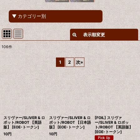
▼ カテゴリー別
表示順変更
閉じる
106
件
表示数
:
1
2
次
»
在庫あり
並び順
:
絞り込む
スリヴァー/SLIVER & ロ
スリヴァー/SLIVER & ロ
[FOIL] スリヴァ
ボット/ROBOT 【英語
ボット/ROBOT 【日本語
ー/SLIVER & ロボッ
版】 [EOE-トークン]
版】 [EOE-トークン]
ト/ROBOT 【英語版】
[EOE-トークン]
10
円
10
円