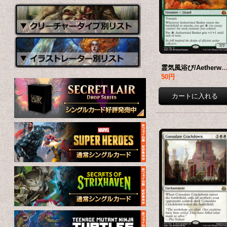
霊気風浴び/Aetherwind Basker 【英語版】 [
50円