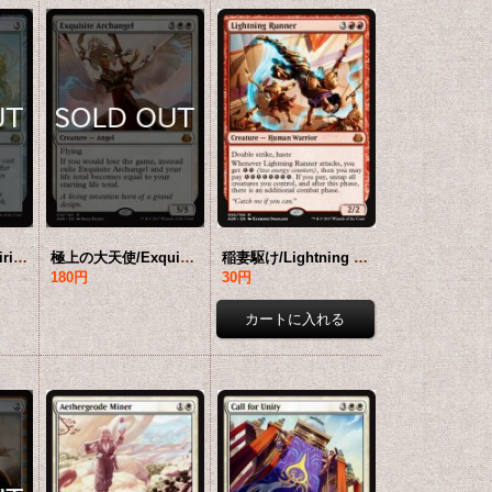
鼓舞する彫像/Inspiring Statuary 【英語版】 [AER-灰R]
極上の大天使/Exquisite Archangel 【英語版】 [AER-白MR]
稲妻駆け/Lightning Runner 【英語版】 [AER-赤MR]
180円
30円