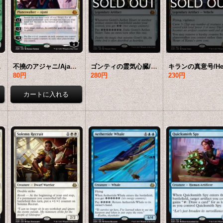
AER-緑MR]
不撓のアジャニ/Ajani Unyielding 【英語版】 [AER-金MR]
ゴンティの霊気心臓/Gonti's Aether Heart 【英語版】 [AER-灰MR]
80円
280円
230円