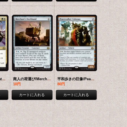
アジャニの誓い/Oath of Ajani 【英語版】 [AER-金R]
商人の荷運び/Merchant's Dockhand 【英語版】 [AER-灰R]
平和歩きの巨像/Peacewalker Colossus 【英語版】 [AER-灰R]
10円
80円