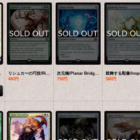
r 【英語版】 [AER-白R]
リシュカーの巧技/Rishkar's Expertise 【英語版】 [AER-緑R]
次元橋/Planar Bridge 【英語版】 [AER-灰MR]
480円
750円
580円