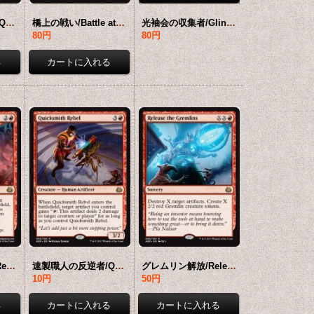
速製職人のスパイ/Quicksmith Spy 【英語版】 [AER-青R]
橋上の戦い/Battle at the Bridge 【英語版】 [AER-黒R]
光袖会の収集者/Glint-Sleeve Siphoner 【英語版】 [AER-黒R]
80円
80円
ピアの革命/Pia's Revolution 【英語版】 [AER-赤R]
速製職人の反逆者/Quicksmith Rebel 【英語版】 [AER-赤R]
グレムリン解放/Release the Gremlins 【英語版】 [AER-赤R]
10円
50円