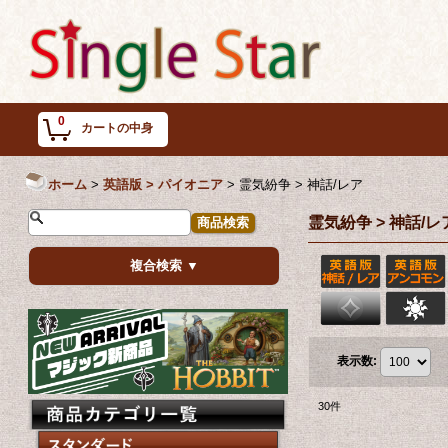
0
カートの中身
ホーム
>
英語版 > パイオニア
>
霊気紛争 > 神話/レア
霊気紛争 > 神話/レ
複合検索 ▼
表示数
:
30
件