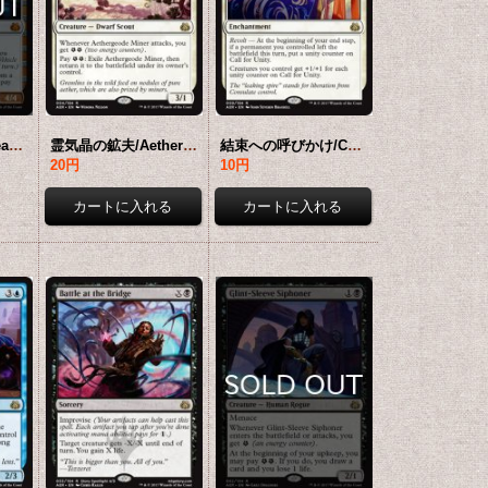
キランの真意号/Heart of Kiran 【英語版】 [AER-灰MR]
霊気晶の鉱夫/Aethergeode Miner 【英語版】 [AER-白R]
結束への呼びかけ/Call for Unity 【英語版】 [AER-白R]
20円
10円