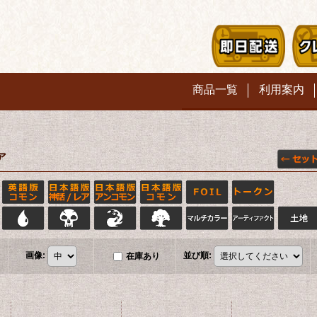
商品一覧
利用案内
ア
画像
:
並び順
:
在庫あり