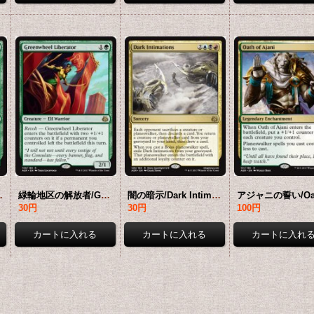
 【英語版】 [AER-緑R]
緑輪地区の解放者/Greenwheel Liberator 【英語版】 [AER-緑R]
闇の暗示/Dark Intimations 【英語版】 [AER-金R]
30円
30円
100円