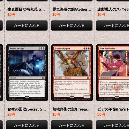
own 【英語版】 [AER-白R]
生真面目な補充兵/Solemn Recruit 【英語版】 [AER-白R]
霊気海嘯の鯨/Aethertide Whale 【英語版】 [AER-青R]
10円
10円
10円
R]
秘密の回収/Secret Salvage 【英語版】 [AER-黒R]
無秩序街の主/Freejam Regent 【英語版】 [AER-赤R]
20円
10円
50円