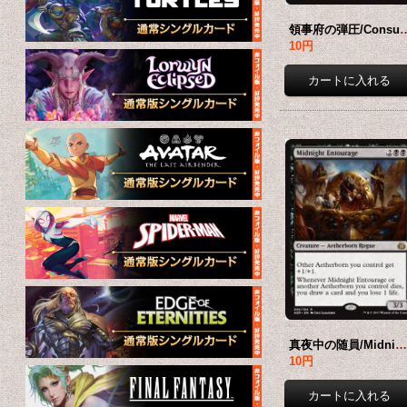
領事府の弾圧/Consulate Crackd
10円
真夜中の随員/Midnight Entourage 【英語版】 [AER-黒
10円