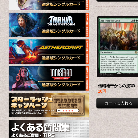
僧帽地帯からの援軍/Aid from the Cowl
10円