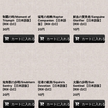
制覇の時/Moment of
猛竜の相棒/Raptor
鮮血の賛美者/Sanguine
Triumph 【日本語版】
Companion 【日本語
Glorifier 【日本語版】
[RIX-白C]
版】 [RIX-白C]
[RIX-白C]
30
円
20
円
10
円
カートに入れる
カートに入れる
カートに入れる
短角獣の歩哨/Snubhorn
従者の献身/Squire's
太陽の歩哨/Sun
Sentry 【日本語版】
Devotion 【日本語版】
Sentinel 【日本語版】
[RIX-白C]
[RIX-白C]
[RIX-白C]
20
円
10
円
20
円
カートに入れる
カートに入れる
カートに入れる