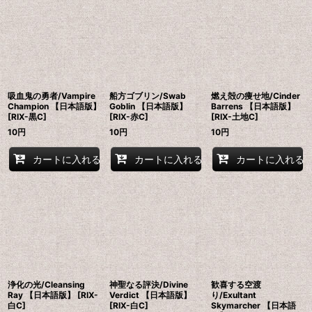
並び順
:
絞り込む
吸血鬼の勇者/Vampire
船方ゴブリン/Swab
燃え殻の痩せ地/Cinder
Champion 【日本語版】
Goblin 【日本語版】
Barrens 【日本語版】
[RIX-黒C]
[RIX-赤C]
[RIX-土地C]
10
円
10
円
10
円
カートに入れる
カートに入れる
カートに入れる
浄化の光/Cleansing
神聖なる評決/Divine
歓喜する空渡
Ray 【日本語版】 [RIX-
Verdict 【日本語版】
り/Exultant
白C]
[RIX-白C]
Skymarcher 【日本語