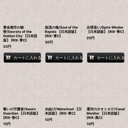
黄金都市の秘
急流の魂/Soul of the
尖塔這い/Spire Winder
密/Secrets of the
Rapids 【日本語版】
【日本語版】 [RIX-青C]
Golden City 【日本語
[RIX-青C]
20
円
版】 [RIX-青C]
30
円
20
円
カートに入れる
カートに入れる
カートに入れる
誓いの守護者/Sworn
水結び/Waterknot 【日
運河のオオトカゲ/Canal
Guardian 【日本語版】
本語版】 [RIX-青C]
Monitor 【日本語版】
[RIX-青C]
[RIX-黒C]
10
円
10
円
10
円