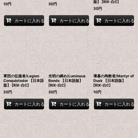
版】 [RIX-白C]
10
円
30
円
30
円
カートに入れる
カートに入れる
カートに入れる
軍団の征服者/Legion
光明の縛め/Luminous
薄暮の殉教者/Martyr of
Conquistador 【日本語
Bonds 【日本語版】
Dusk 【日本語版】
版】 [RIX-白C]
[RIX-白C]
[RIX-白C]
20
円
30
円
10
円
カートに入れる
カートに入れる
カートに入れる