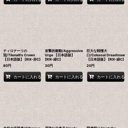
ティロナーリの
攻撃的衝動/Aggressive
巨大な戦慄大
冠/Tilonalli's Crown
Urge 【日本語版】
口/Colossal Dreadmaw
【日本語版】 [RIX-赤C]
[RIX-緑C]
【日本語版】 [RIX-緑C]
80
円
30
円
20
円
カートに入れる
カートに入れる
カートに入れる