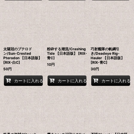
太陽冠のプテロド
粉砕する潮流/Crashing
巧射艦隊の帆綱引
ン/Sun-Crested
Tide 【日本語版】 [RIX-
き/Deadeye Rig-
Pterodon 【日本語版】
青C]
Hauler 【日本語版】
[RIX-白C]
[RIX-青C]
10
円
50
円
30
円
カートに入れる
カートに入れる
カートに入れる