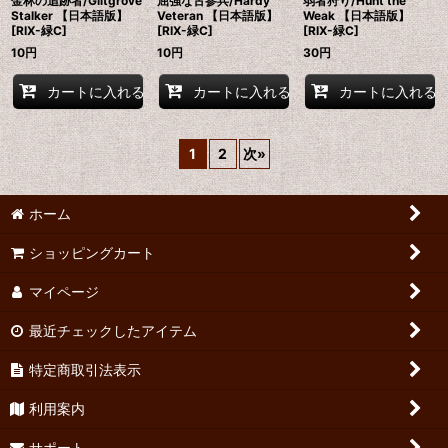
金林の追跡者/Giltgrove
屈強な古参兵/Hardy
弱者狩り/Hunt the
Stalker 【日本語版】
Veteran 【日本語版】
Weak 【日本語版】
[RIX-緑C]
[RIX-緑C]
[RIX-緑C]
10
円
10
円
30
円
カートに入れる
カートに入れる
カートに入れる
1
2
次
»
ホーム
ショッピングカート
マイページ
最近チェックしたアイテム
特定商取引法表示
利用案内
サポート