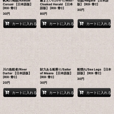
帆凧の海賊/Kitesail
霧まといの川守り/Mist-
否認/Negate 【日本語
Corsair 【日本語版】
Cloaked Herald 【日本
版】 [RIX-青C]
[RIX-青C]
語版】 [RIX-青C]
30
円
30
円
80
円
カートに入れる
カートに入れる
カートに入れる
川の急航者/River
財力ある船乗り/Sailor
船慣れ/Sea Legs 【日本
Darter 【日本語版】
of Means 【日本語版】
語版】 [RIX-青C]
[RIX-青C]
[RIX-青C]
30
円
20
円
30
円
カートに入れる
カートに入れる
カートに入れる