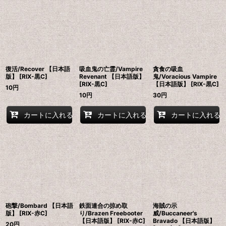
復活/Recover 【日本語
吸血鬼の亡霊/Vampire
貪食の吸血
版】 [RIX-黒C]
Revenant 【日本語版】
鬼/Voracious Vampire
[RIX-黒C]
【日本語版】 [RIX-黒C]
10
円
10
円
30
円
カートに入れる
カートに入れる
カートに入れる
砲撃/Bombard 【日本語
鉄面連合の掠め取
海賊の示
版】 [RIX-赤C]
り/Brazen Freebooter
威/Buccaneer's
【日本語版】 [RIX-赤C]
Bravado 【日本語版】
20
円