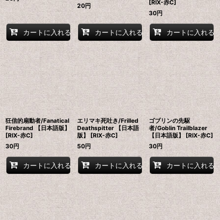
[RIX-赤C]
20
円
30
円
カートに入れる
カートに入れる
カートに入れる
狂信的扇動者/Fanatical
エリマキ死吐き/Frilled
ゴブリンの先駆
Firebrand 【日本語版】
Deathspitter 【日本語
者/Goblin Trailblazer
[RIX-赤C]
版】 [RIX-赤C]
【日本語版】 [RIX-赤C]
30
円
50
円
30
円
カートに入れる
カートに入れる
カートに入れる