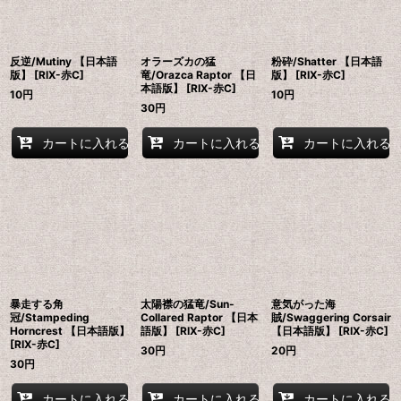
反逆/Mutiny 【日本語
オラーズカの猛
粉砕/Shatter 【日本語
版】 [RIX-赤C]
竜/Orazca Raptor 【日
版】 [RIX-赤C]
本語版】 [RIX-赤C]
10
円
10
円
30
円
カートに入れる
カートに入れる
カートに入れる
暴走する角
太陽襟の猛竜/Sun-
意気がった海
冠/Stampeding
Collared Raptor 【日本
賊/Swaggering Corsair
Horncrest 【日本語版】
語版】 [RIX-赤C]
【日本語版】 [RIX-赤C]
[RIX-赤C]
30
円
20
円
30
円
カートに入れる
カートに入れる
カートに入れる