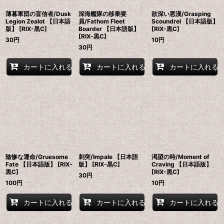
薄暮軍団の盲信者/Dusk
深海艦隊の移乗要
欲深い悪漢/Grasping
Legion Zealot 【日本語
員/Fathom Fleet
Scoundrel 【日本語版】
版】 [RIX-黒C]
Boarder 【日本語版】
[RIX-黒C]
[RIX-黒C]
30
円
10
円
30
円
カートに入れる
カートに入れる
カートに入れる
陰惨な運命/Gruesome
刺突/Impale 【日本語
渇望の時/Moment of
Fate 【日本語版】 [RIX-
版】 [RIX-黒C]
Craving 【日本語版】
黒C]
[RIX-黒C]
30
円
100
円
10
円
カートに入れる
カートに入れる
カートに入れる