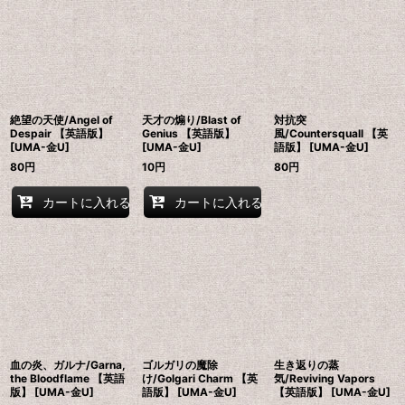
絶望の天使/Angel of
天才の煽り/Blast of
対抗突
Despair 【英語版】
Genius 【英語版】
風/Countersquall 【英
[UMA-金U]
[UMA-金U]
語版】 [UMA-金U]
80
円
10
円
80
円
カートに入れる
カートに入れる
血の炎、ガルナ/Garna,
ゴルガリの魔除
生き返りの蒸
the Bloodflame 【英語
け/Golgari Charm 【英
気/Reviving Vapors
版】 [UMA-金U]
語版】 [UMA-金U]
【英語版】 [UMA-金U]