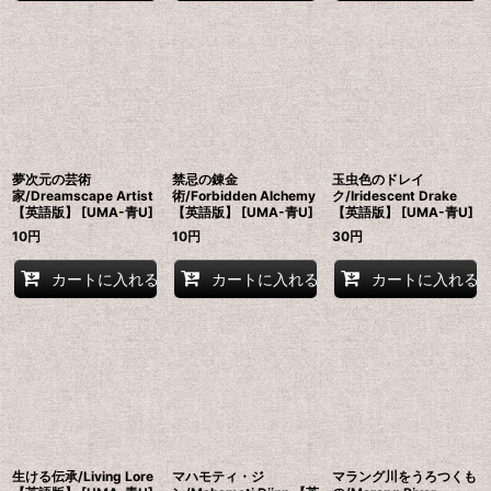
夢次元の芸術
禁忌の錬金
玉虫色のドレイ
家/Dreamscape Artist
術/Forbidden Alchemy
ク/Iridescent Drake
【英語版】 [UMA-青U]
【英語版】 [UMA-青U]
【英語版】 [UMA-青U]
10
円
10
円
30
円
カートに入れる
カートに入れる
カートに入れる
生ける伝承/Living Lore
マハモティ・ジ
マラング川をうろつくも