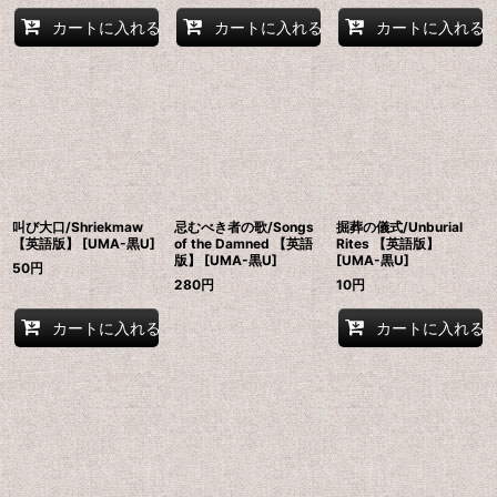
カートに入れる
カートに入れる
カートに入れる
叫び大口/Shriekmaw
忌むべき者の歌/Songs
掘葬の儀式/Unburial
【英語版】 [UMA-黒U]
of the Damned 【英語
Rites 【英語版】
版】 [UMA-黒U]
[UMA-黒U]
50
円
280
円
10
円
カートに入れる
カートに入れる