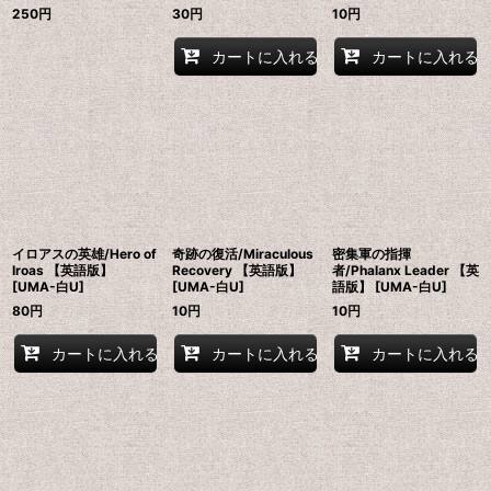
250
円
30
円
10
円
カートに入れる
カートに入れる
イロアスの英雄/Hero of
奇跡の復活/Miraculous
密集軍の指揮
Iroas 【英語版】
Recovery 【英語版】
者/Phalanx Leader 【英
[UMA-白U]
[UMA-白U]
語版】 [UMA-白U]
80
円
10
円
10
円
カートに入れる
カートに入れる
カートに入れる