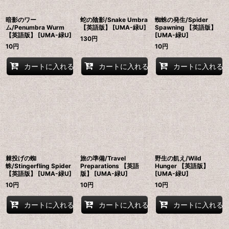
暗影のワー
蛇の陰影/Snake Umbra
蜘蛛の発生/Spider
ム/Penumbra Wurm
【英語版】 [UMA-緑U]
Spawning 【英語版】
【英語版】 [UMA-緑U]
[UMA-緑U]
130
円
10
円
10
円
カートに入れる
カートに入れる
カートに入れる
棘投げの蜘
旅の準備/Travel
野生の飢え/Wild
蛛/Stingerfling Spider
Preparations 【英語
Hunger 【英語版】
【英語版】 [UMA-緑U]
版】 [UMA-緑U]
[UMA-緑U]
10
円
10
円
10
円
カートに入れる
カートに入れる
カートに入れる