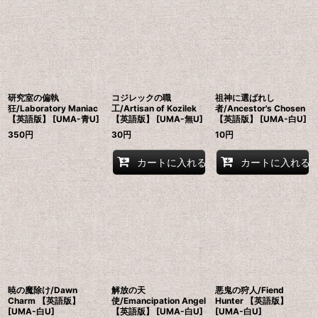
並び順
:
絞り込む
研究室の偏執
コジレックの職
祖神に選ばれし
狂/Laboratory Maniac
工/Artisan of Kozilek
者/Ancestor's Chosen
【英語版】 [UMA-青U]
【英語版】 [UMA-無U]
【英語版】 [UMA-白U]
350
円
30
円
10
円
カートに入れる
カートに入れる
暁の魔除け/Dawn
解放の天
悪鬼の狩人/Fiend
Charm 【英語版】
使/Emancipation Angel
Hunter 【英語版】
[UMA-白U]
【英語版】 [UMA-白U]
[UMA-白U]