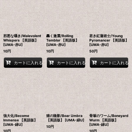
邪悪な囁き/Malevolent
轟く激震/Rolling
若き紅蓮術士/Young
Whispers 【英語版】
Temblor 【英語版】
Pyromancer 【英語版】
[UMA-赤U]
[UMA-赤U]
[UMA-赤U]
10
円
10
円
50
円
カートに入れる
カートに入れる
カートに入れる
強大化/Become
猪の陰影/Boar Umbra
骨塚のワーム/Boneyard
Immense 【英語版】
【英語版】 [UMA-緑U]
Wurm 【英語版】
[UMA-緑U]
[UMA-緑U]
10
円
10
円
10
円