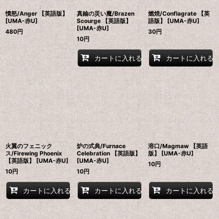
憤怒/Anger 【英語版】
真鍮の災い魔/Brazen
燃焼/Conflagrate 【英
[UMA-赤U]
Scourge 【英語版】
語版】 [UMA-赤U]
[UMA-赤U]
480
円
30
円
10
円
カートに入れる
カートに入れる
火翼のフェニック
炉の式典/Furnace
溶口/Magmaw 【英語
ス/Firewing Phoenix
Celebration 【英語版】
版】 [UMA-赤U]
【英語版】 [UMA-赤U]
[UMA-赤U]
10
円
10
円
10
円
カートに入れる
カートに入れる
カートに入れる