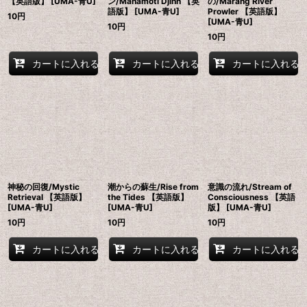
【英語版】 [UMA-青U]
ン/Mahamoti Djinn 【英
の/Marang River
語版】 [UMA-青U]
Prowler 【英語版】
10
円
[UMA-青U]
10
円
10
円
カートに入れる
カートに入れる
カートに入れる
神秘の回復/Mystic
潮からの蘇生/Rise from
意識の流れ/Stream of
Retrieval 【英語版】
the Tides 【英語版】
Consciousness 【英語
[UMA-青U]
[UMA-青U]
版】 [UMA-青U]
10
円
10
円
10
円
カートに入れる
カートに入れる
カートに入れる