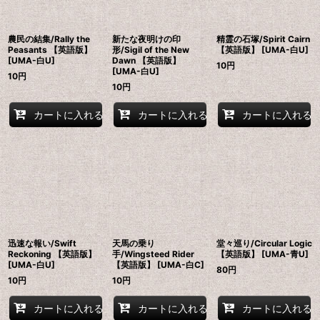
農民の結集/Rally the
新たな夜明けの印
精霊の石塚/Spirit Cairn
Peasants 【英語版】
形/Sigil of the New
【英語版】 [UMA-白U]
[UMA-白U]
Dawn 【英語版】
10
円
[UMA-白U]
10
円
10
円
カートに入れる
カートに入れる
カートに入れる
迅速な報い/Swift
天馬の乗り
堂々巡り/Circular Logic
Reckoning 【英語版】
手/Wingsteed Rider
【英語版】 [UMA-青U]
[UMA-白U]
【英語版】 [UMA-白C]
80
円
10
円
10
円
カートに入れる
カートに入れる
カートに入れる