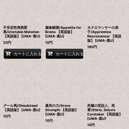
不安定性突然変
脳食願望/Appetite for
ネクロマンサーの弟
異/Unstable Mutation
Brains 【英語版】
子/Apprentice
【英語版】 [UMA-青U]
[UMA-黒U]
Necromancer 【英語
版】 [UMA-黒U]
20
円
10
円
180
円
カートに入れる
カートに入れる
グール馬/Ghoulsteed
墓所の力/Grave
死蔵の世話人、死
【英語版】 [UMA-黒U]
Strength 【英語版】
零/Shirei, Shizo's
[UMA-黒U]
Caretaker 【英語版】
10
円
[UMA-黒U]
10
円
10
円