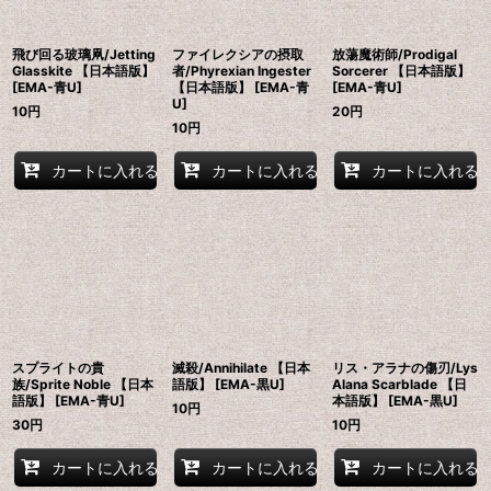
飛び回る玻璃凧/Jetting
ファイレクシアの摂取
放蕩魔術師/Prodigal
Glasskite 【日本語版】
者/Phyrexian Ingester
Sorcerer 【日本語版】
[EMA-青U]
【日本語版】 [EMA-青
[EMA-青U]
U]
10
円
20
円
10
円
カートに入れる
カートに入れる
カートに入れる
スプライトの貴
滅殺/Annihilate 【日本
リス・アラナの傷刃/Lys
族/Sprite Noble 【日本
語版】 [EMA-黒U]
Alana Scarblade 【日
語版】 [EMA-青U]
本語版】 [EMA-黒U]
10
円
30
円
10
円
カートに入れる
カートに入れる
カートに入れる