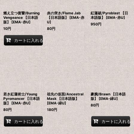
燃え立つ復讐/Burning
炎の突き/Flame Jab
紅蓮破/Pyroblast 【日
Vengeance 【日本語
【日本語版】 [EMA-赤
本語版】 [EMA-赤U]
版】 [EMA-赤U]
U]
950
円
10
円
80
円
カートに入れる
若き紅蓮術士/Young
祖先の仮面/Ancestral
豪腕/Brawn 【日本語
Pyromancer 【日本語
Mask 【日本語版】
版】 [EMA-緑U]
版】 [EMA-赤U]
[EMA-緑U]
80
円
80
円
180
円
カートに入れる
カートに入れる