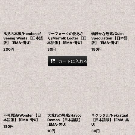
風見の本殿/Honden of
マーフォークの物あさ
物静かな思索/Quiet
Seeing Winds 【日本語
り/Merfolk Looter 【日
Speculation 【日本語
版】 [EMA-青U]
本語版】 [EMA-青U]
版】 [EMA-青U]
200
円
30
円
180
円
カートに入れる
不可思議/Wonder 【日
大荒れの悪魔/Havoc
ネクラタル/Nekrataal
本語版】 [EMA-青U]
Demon 【日本語版】
【日本語版】 [EMA-黒
[EMA-黒U]
U]
180
円
10
円
30
円