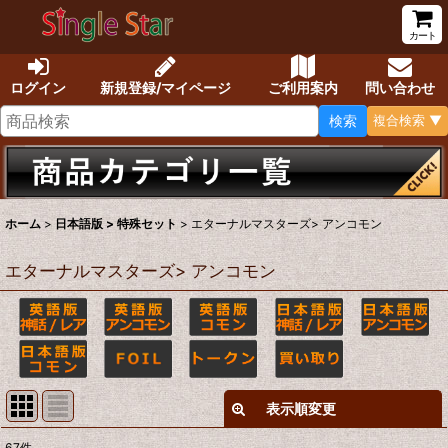
カート
ログイン
新規登録/マイページ
ご利用案内
問い合わせ
検索
複合検索 ▼
ホーム
>
日本語版 > 特殊セット
>
エターナルマスターズ> アンコモン
エターナルマスターズ> アンコモン
表示順変更
閉じる
67
件