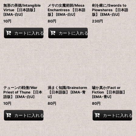
無形の美徳/Intangible
メサの女魔術師/Mesa
剣を鍬に/Swords to
Virtue 【日本語版】
Enchantress 【日本語
Plowshares 【日本語
[EMA-白U]
版】 [EMA-白U]
版】 [EMA-白U]
10
円
80
円
230
円
カートに入れる
カートに入れる
テューンの戦僧/War
渦まく知識/Brainstorm
嘘か真か/Fact or
Priest of Thune 【日本
【日本語版】 [EMA-青
Fiction 【日本語版】
語版】 [EMA-白U]
U]
[EMA-青U]
10
円
80
円
80
円
カートに入れる
カートに入れる