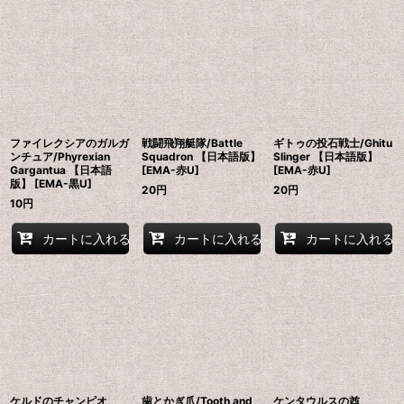
ファイレクシアのガルガ
戦闘飛翔艇隊/Battle
ギトゥの投石戦士/Ghitu
ンチュア/Phyrexian
Squadron 【日本語版】
Slinger 【日本語版】
Gargantua 【日本語
[EMA-赤U]
[EMA-赤U]
版】 [EMA-黒U]
20
円
20
円
10
円
カートに入れる
カートに入れる
カートに入れる
ケルドのチャンピオ
歯とかぎ爪/Tooth and
ケンタウルスの酋