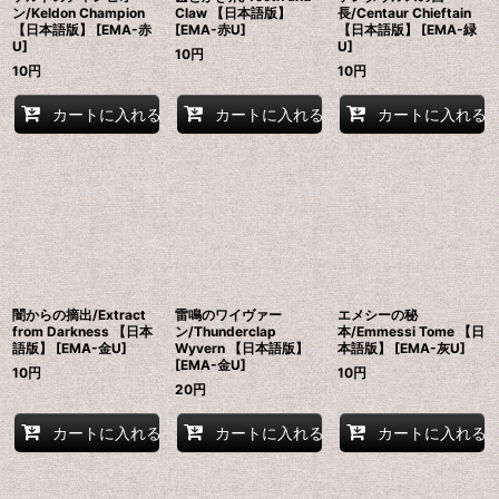
ン/Keldon Champion
Claw 【日本語版】
長/Centaur Chieftain
【日本語版】 [EMA-赤
[EMA-赤U]
【日本語版】 [EMA-緑
U]
U]
10
円
10
円
10
円
カートに入れる
カートに入れる
カートに入れる
闇からの摘出/Extract
雷鳴のワイヴァー
エメシーの秘
from Darkness 【日本
ン/Thunderclap
本/Emmessi Tome 【日
語版】 [EMA-金U]
Wyvern 【日本語版】
本語版】 [EMA-灰U]
[EMA-金U]
10
円
10
円
20
円
カートに入れる
カートに入れる
カートに入れる