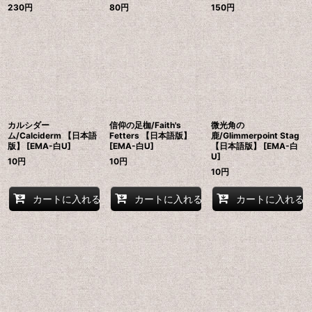
230
円
80
円
150
円
カルシダー
信仰の足枷/Faith's
微光角の
ム/Calciderm 【日本語
Fetters 【日本語版】
鹿/Glimmerpoint Stag
版】 [EMA-白U]
[EMA-白U]
【日本語版】 [EMA-白
U]
10
円
10
円
10
円
カートに入れる
カートに入れる
カートに入れる