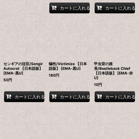
カートに入れる
カートに入れる
センギアの従臣/Sengir
犠牲/Victimize 【日本
甲虫背の酋
Autocrat 【日本語版】
語版】 [EMA-黒U]
長/Beetleback Chief
[EMA-黒U]
【日本語版】 [EMA-赤
180
円
U]
50
円
10
円
カートに入れる
カートに入れる
カートに入れる