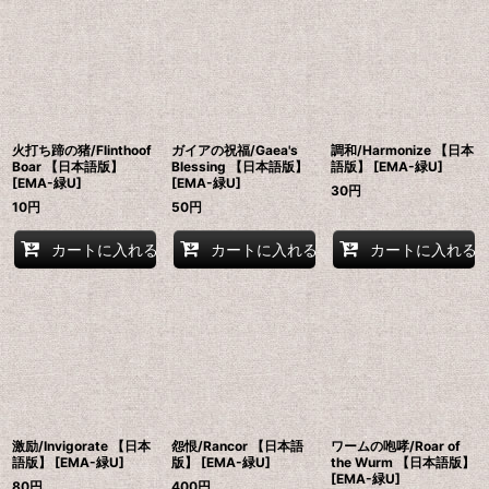
火打ち蹄の猪/Flinthoof
ガイアの祝福/Gaea's
調和/Harmonize 【日本
Boar 【日本語版】
Blessing 【日本語版】
語版】 [EMA-緑U]
[EMA-緑U]
[EMA-緑U]
30
円
10
円
50
円
カートに入れる
カートに入れる
カートに入れる
激励/Invigorate 【日本
怨恨/Rancor 【日本語
ワームの咆哮/Roar of
語版】 [EMA-緑U]
版】 [EMA-緑U]
the Wurm 【日本語版】
[EMA-緑U]
80
円
400
円