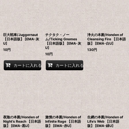
巨大戦車/Juggernaut
チクタク・ノー
浄火の本殿/Honden of
【日本語版】 [EMA-灰
ム/Ticking Gnomes
Cleansing Fire 【日本語
U]
【日本語版】 [EMA-灰
版】 [EMA-白U]
U]
10
円
130
円
10
円
カートに入れる
カートに入れる
夜陰の本殿/Honden of
激憤の本殿/Honden of
生網の本殿/Honden of
Night's Reach 【日本語
Infinite Rage 【日本語
Life's Web 【日本語
版】 [EMA-黒U]
版】 [EMA-赤U]
版】 [EMA-緑U]