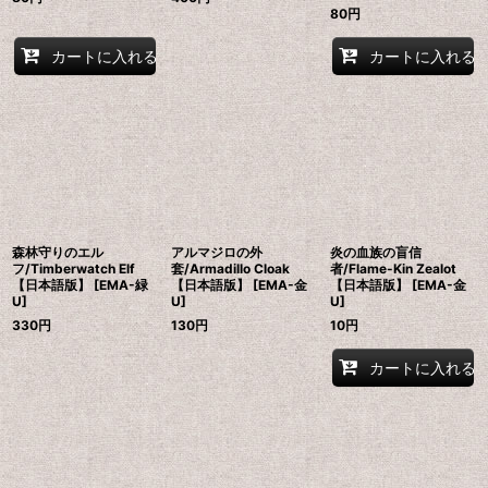
80
円
カートに入れる
カートに入れる
森林守りのエル
アルマジロの外
炎の血族の盲信
フ/Timberwatch Elf
套/Armadillo Cloak
者/Flame-Kin Zealot
【日本語版】 [EMA-緑
【日本語版】 [EMA-金
【日本語版】 [EMA-金
U]
U]
U]
330
円
130
円
10
円
カートに入れる