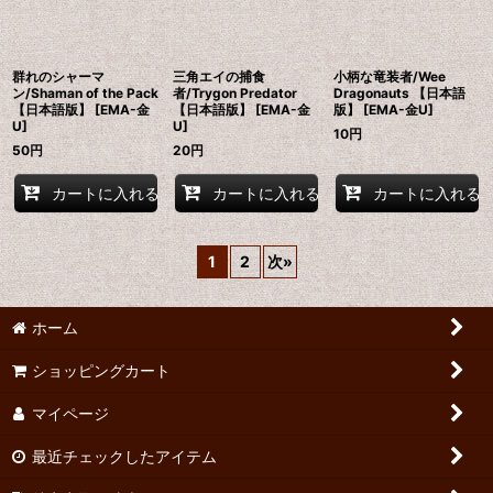
群れのシャーマ
三角エイの捕食
小柄な竜装者/Wee
ン/Shaman of the Pack
者/Trygon Predator
Dragonauts 【日本語
【日本語版】 [EMA-金
【日本語版】 [EMA-金
版】 [EMA-金U]
U]
U]
10
円
50
円
20
円
カートに入れる
カートに入れる
カートに入れる
1
2
次
»
ホーム
ショッピングカート
マイページ
最近チェックしたアイテム