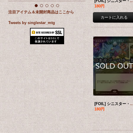
[FOIL] シニスター・シックスにご用心！/Behold the Sinister Six! (海外産ブース
180円
注目アイテム＆未開封商品はここから
Tweets by singlestar_mtg
[FOIL] シニスター・シックスにご用心！/Behold the Sinister Six! ● (ショーケース・日本産ブ
180円