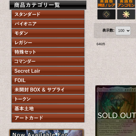
表示数
:
646
件