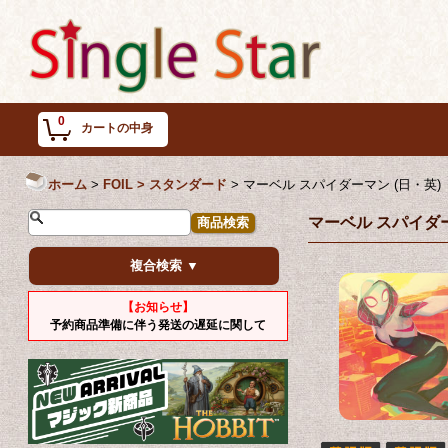
0
カートの中身
ホーム
>
FOIL > スタンダード
>
マーベル スパイダーマン (日・英)
マーベル スパイダー
複合検索 ▼
【お知らせ】
予約商品準備に伴う発送の遅延に関して