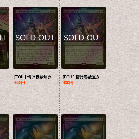
[FOIL] エディ・ブロック/Eddie Brock (全面アート版) 【英語版】 [SPM-黒MR]
[FOIL] 情け容赦無き者、グウェノム/Gwenom, Remorseless (海外産ブースター版) 【英語版】 [SPM-黒MR]
[FOIL] 情け容赦無き者、グウェノム/Gwenom, Remorseless (海外産ブースター版) 【日本語版】 [SPM-黒MR]
650円
430円