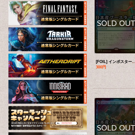
[FOIL] インポスター症候群/Impostor Syndrome ● (日本産ブースター版
300円