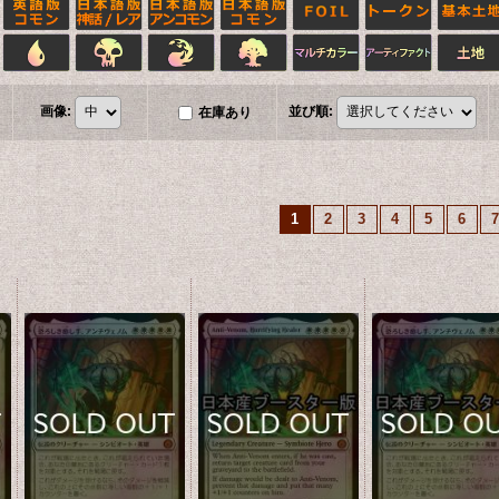
画像
:
並び順
:
在庫あり
1
2
3
4
5
6