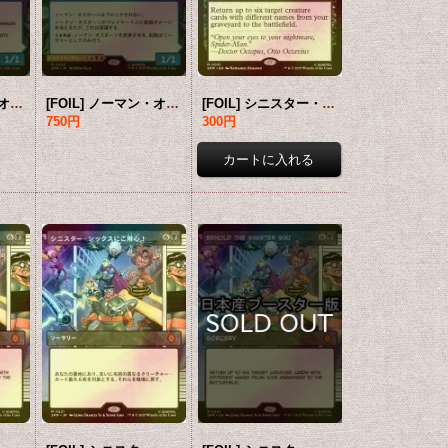
[FOIL] ノーマン・オズボーン/Norman Osborn ● (ショーケース・日本産ブースター版) 【英語版】 [SPM-青MR]
[FOIL] ノーマン・オズボーン/Norman Osborn ● (ショーケース・日本産ブースター版) 【日本語版】 [SPM-青MR]
[FOIL] シニスター・シックスにご用心！/Behold the Sinister Six! (海外産ブースター版) 【英語版】 [SPM-黒MR]
750円
300円
円
18,800円