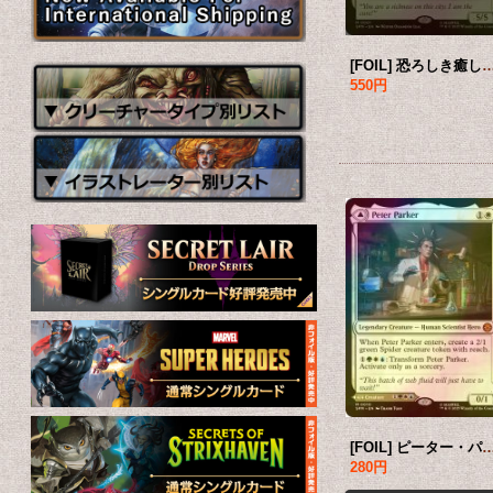
[FOIL] 恐ろしき癒し手、アンチヴェノム/Anti-Venom, Horrifying Healer (海外産ブ
550円
[FOIL] ピーター・パーカー/Peter Parker (海外産ブースター版)
280円