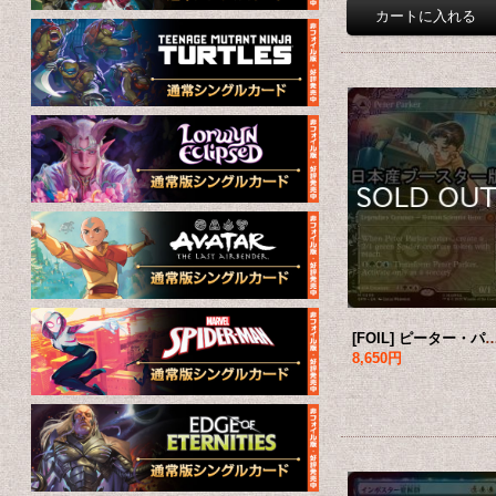
[FOIL] ピーター・パーカー/Peter Parker No.208 ● (全面アート・日本産ブース
8,650円