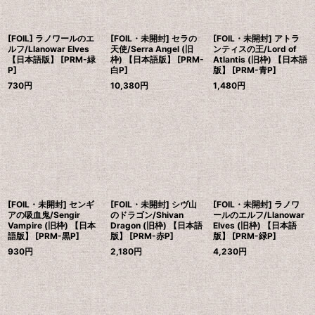
[FOIL] ラノワールのエ
[FOIL・未開封] セラの
[FOIL・未開封] アトラ
ルフ/Llanowar Elves
天使/Serra Angel (旧
ンティスの王/Lord of
【日本語版】 [PRM-緑
枠) 【日本語版】 [PRM-
Atlantis (旧枠) 【日本語
P]
白P]
版】 [PRM-青P]
730
円
10,380
円
1,480
円
[FOIL・未開封] センギ
[FOIL・未開封] シヴ山
[FOIL・未開封] ラノワ
アの吸血鬼/Sengir
のドラゴン/Shivan
ールのエルフ/Llanowar
Vampire (旧枠) 【日本
Dragon (旧枠) 【日本語
Elves (旧枠) 【日本語
語版】 [PRM-黒P]
版】 [PRM-赤P]
版】 [PRM-緑P]
930
円
2,180
円
4,230
円