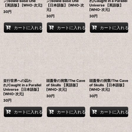
ン/Bowie Base One
ン/Bowie Base One
れ/Caught in a Parallel
【英語版】 [WHO-次元]
【日本語版】 [WHO-次
Universe 【英語版】
元]
[WHO-次元]
30
円
30
円
30
円
カートに入れる
カートに入れる
カートに入れる
並行世界への囚わ
頭蓋骨の洞窟/The Cave
頭蓋骨の洞窟/The Cave
れ/Caught in a Parallel
of Skulls 【英語版】
of Skulls 【日本語版】
Universe 【日本語版】
[WHO-次元]
[WHO-次元]
[WHO-次元]
30
円
30
円
30
円
カートに入れる
カートに入れる
カートに入れる