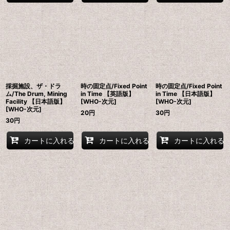
採掘施設、ザ・ドラ
時の固定点/Fixed Point
時の固定点/Fixed Point
ム/The Drum, Mining
in Time 【英語版】
in Time 【日本語版】
Facility 【日本語版】
[WHO-次元]
[WHO-次元]
[WHO-次元]
20
円
30
円
30
円
カートに入れる
カートに入れる
カートに入れる