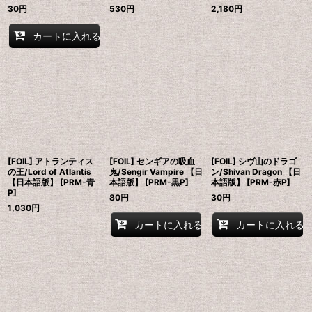
30
円
530
円
2,180
円
カートに入れる
[FOIL] アトランティス
[FOIL] センギアの吸血
[FOIL] シヴ山のドラゴ
の王/Lord of Atlantis
鬼/Sengir Vampire 【日
ン/Shivan Dragon 【日
【日本語版】 [PRM-青
本語版】 [PRM-黒P]
本語版】 [PRM-赤P]
P]
80
円
30
円
1,030
円
カートに入れる
カートに入れる