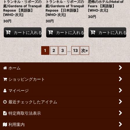
トランキル・リポーズの
トランキル・リポーズの
恐怖のホテル/Hotel of
庭/Gardens of Tranquil
庭/Gardens of Tranquil
Fears 【英語版】
Repose 【英語版】
Repose 【日本語版】
[WHO-次元]
[WHO-次元]
[WHO-次元]
30
円
30
円
30
円
カートに入れる
カートに入れる
カートに入れる
1
2
3
...
13
次
»
ホーム
ショッピングカート
マイページ
最近チェックしたアイテム
特定商取引法表示
利用案内