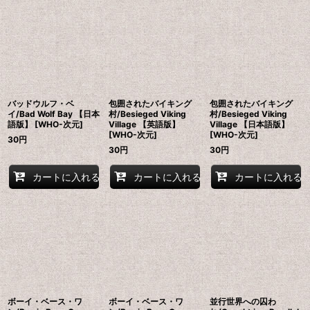
バッドウルフ・ベ
包囲されたバイキング
包囲されたバイキング
イ/Bad Wolf Bay 【日本
村/Besieged Viking
村/Besieged Viking
語版】 [WHO-次元]
Village 【英語版】
Village 【日本語版】
[WHO-次元]
[WHO-次元]
30
円
30
円
30
円
カートに入れる
カートに入れる
カートに入れる
ボーイ・ベース・ワ
ボーイ・ベース・ワ
並行世界への囚わ