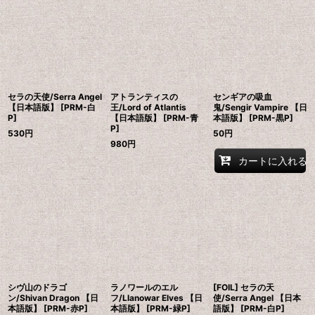
表示数
:
在庫あり
並び順
:
セラの天使/Serra Angel
アトランティスの
センギアの吸血
絞り込む
【日本語版】 [PRM-白
王/Lord of Atlantis
鬼/Sengir Vampire 【日
P]
【日本語版】 [PRM-青
本語版】 [PRM-黒P]
P]
530
円
50
円
980
円
カートに入れる
シヴ山のドラゴ
ラノワールのエル
[FOIL] セラの天
ン/Shivan Dragon 【日
フ/Llanowar Elves 【日
使/Serra Angel 【日本
本語版】 [PRM-赤P]
本語版】 [PRM-緑P]
語版】 [PRM-白P]