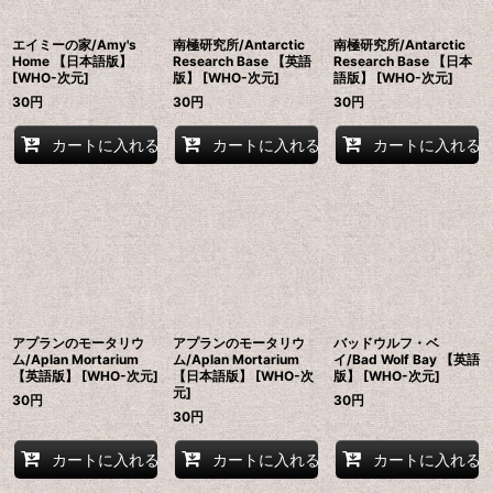
エイミーの家/Amy's
南極研究所/Antarctic
南極研究所/Antarctic
Home 【日本語版】
Research Base 【英語
Research Base 【日本
[WHO-次元]
版】 [WHO-次元]
語版】 [WHO-次元]
30
円
30
円
30
円
カートに入れる
カートに入れる
カートに入れる
アプランのモータリウ
アプランのモータリウ
バッドウルフ・ベ
ム/Aplan Mortarium
ム/Aplan Mortarium
イ/Bad Wolf Bay 【英語
【英語版】 [WHO-次元]
【日本語版】 [WHO-次
版】 [WHO-次元]
元]
30
円
30
円
30
円
カートに入れる
カートに入れる
カートに入れる