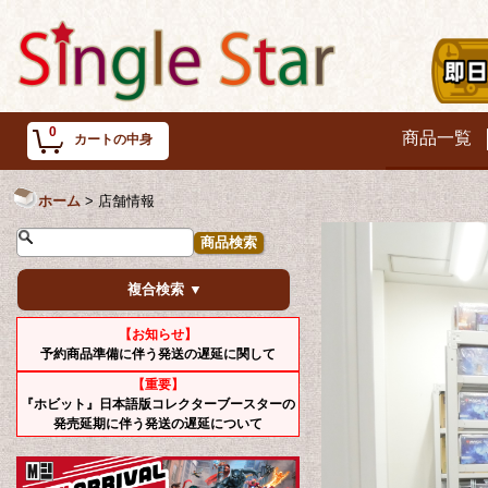
0
商品一覧
カートの中身
ホーム
>
店舗情報
複合検索 ▼
【お知らせ】
予約商品準備に伴う発送の遅延に関して
【重要】
『ホビット』日本語版コレクターブースターの
発売延期に伴う発送の遅延について