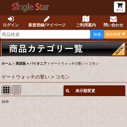
カート
ログイン
新規登録/マイページ
ご利用案内
問い合わせ
検索
複合検索 ▼
ホーム
>
英語版 > パイオニア
>
ゲートウォッチの誓い > コモン
ゲートウォッチの誓い > コモン
表示順変更
閉じる
26
件
表示数
:
在庫あり