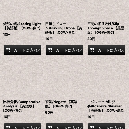
並び順
:
絞り込む
焼尽の光/Searing Light
目潰しドロー
空間の擦り抜け/Slip
【英語版】 [OGW-白C]
ン/Blinding Drone 【英
Through Space 【英語
語版】 [OGW-青C]
版】 [OGW-青C]
10
円
10
円
80
円
カートに入れる
カートに入れる
カートに入れる
比較分析/Comparative
否認/Negate 【英語
コジレックの叫び
Analysis 【英語版】
版】 [OGW-青C]
手/Kozilek's Shrieker
[OGW-青C]
【英語版】 [OGW-黒C]
50
円
10
円
10
円
カートに入れる
カートに入れる
カートに入れる