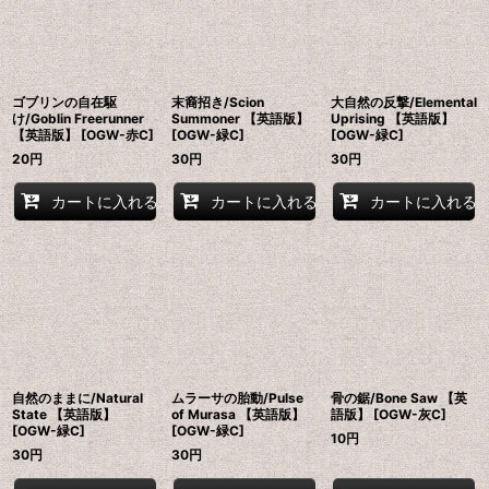
ゴブリンの自在駆
末裔招き/Scion
大自然の反撃/Elemental
け/Goblin Freerunner
Summoner 【英語版】
Uprising 【英語版】
【英語版】 [OGW-赤C]
[OGW-緑C]
[OGW-緑C]
20
円
30
円
30
円
カートに入れる
カートに入れる
カートに入れる
自然のままに/Natural
ムラーサの胎動/Pulse
骨の鋸/Bone Saw 【英
State 【英語版】
of Murasa 【英語版】
語版】 [OGW-灰C]
[OGW-緑C]
[OGW-緑C]
10
円
30
円
30
円