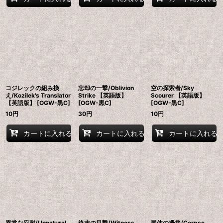
コジレックの組み換
忘却の一撃/Oblivion
空の探索者/Sky
え/Kozilek's Translator
Strike 【英語版】
Scourer 【英語版】
【英語版】 [OGW-黒C]
[OGW-黒C]
[OGW-黒C]
10
円
30
円
10
円
カートに入れる
カートに入れる
カートに入れる
異常な忍耐/Unnatural
終末の目撃/Witness
屍体の攪拌/Corpse