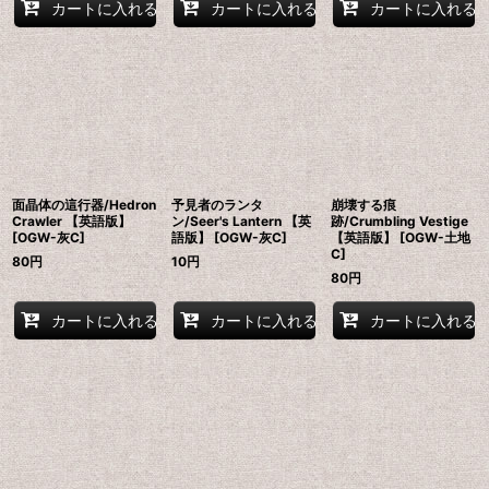
カートに入れる
カートに入れる
カートに入れる
面晶体の這行器/Hedron
予見者のランタ
崩壊する痕
Crawler 【英語版】
ン/Seer's Lantern 【英
跡/Crumbling Vestige
[OGW-灰C]
語版】 [OGW-灰C]
【英語版】 [OGW-土地
C]
80
円
10
円
80
円
カートに入れる
カートに入れる
カートに入れる