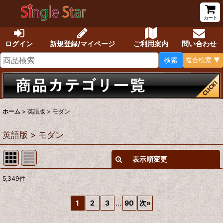
カート
ログイン
新規登録/マイページ
ご利用案内
問い合わせ
検索
複合検索 ▼
ホーム
>
英語版 > モダン
英語版 > モダン
表示順変更
閉じる
5,349
件
サブカテゴリ
:
1
2
3
...
90
次
»