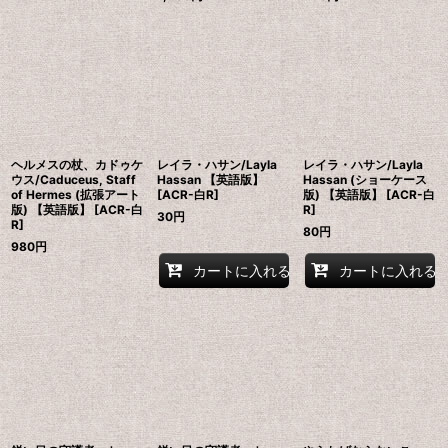
ヘルメスの杖、カドゥケ
レイラ・ハサン/Layla
レイラ・ハサン/Layla
ウス/Caduceus, Staff
Hassan 【英語版】
Hassan (ショーケース
of Hermes (拡張アート
[ACR-白R]
版) 【英語版】 [ACR-白
版) 【英語版】 [ACR-白
R]
30
円
R]
80
円
980
円
カートに入れる
カートに入れる