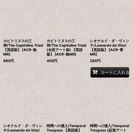
表示数
:
在庫あり
並び順
:
カピトリヌスの三
カピトリヌスの三
レオナルド・ダ・ヴィン
絞り込む
神/The Capitoline Triad
神/The Capitoline Triad
チ/Leonardo da Vinci
【英語版】 [ACR-無
(全面アート版) 【英語
【英語版】 [ACR-青
MR]
版】 [ACR-無MR]
MR]
880
円
400
円
280
円
カートに入れる
レオナルド・ダ・ヴィン
時間への侵入/Temporal
時間への侵入/Temporal
チ/Leonardo da Vinci
Trespass 【英語版】
Trespass (拡張アート