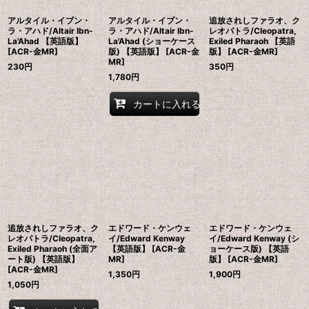
アルタイル・イブン・
アルタイル・イブン・
追放されしファラオ、ク
ラ・アハド/Altair Ibn-
ラ・アハド/Altair Ibn-
レオパトラ/Cleopatra,
La'Ahad 【英語版】
La'Ahad (ショーケース
Exiled Pharaoh 【英語
[ACR-金MR]
版) 【英語版】 [ACR-金
版】 [ACR-金MR]
MR]
230
円
350
円
1,780
円
カートに入れる
追放されしファラオ、ク
エドワード・ケンウェ
エドワード・ケンウェ
レオパトラ/Cleopatra,
イ/Edward Kenway
イ/Edward Kenway (シ
Exiled Pharaoh (全面ア
【英語版】 [ACR-金
ョーケース版) 【英語
ート版) 【英語版】
MR]
版】 [ACR-金MR]
[ACR-金MR]
1,350
円
1,900
円
1,050
円