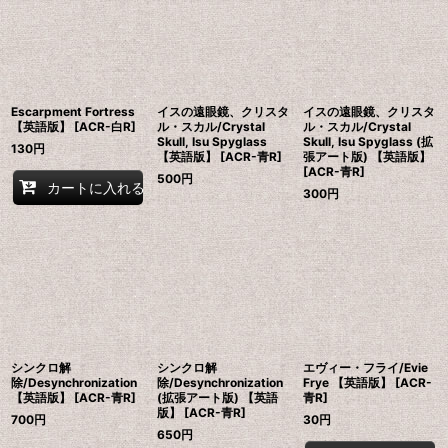
Escarpment Fortress
イスの遠眼鏡、クリスタ
イスの遠眼鏡、クリスタ
【英語版】 [ACR-白R]
ル・スカル/Crystal
ル・スカル/Crystal
Skull, Isu Spyglass
Skull, Isu Spyglass (拡
130
円
【英語版】 [ACR-青R]
張アート版) 【英語版】
[ACR-青R]
500
円
カートに入れる
300
円
シンクロ解
シンクロ解
エヴィー・フライ/Evie
除/Desynchronization
除/Desynchronization
Frye 【英語版】 [ACR-
【英語版】 [ACR-青R]
(拡張アート版) 【英語
青R]
版】 [ACR-青R]
700
円
30
円
650
円