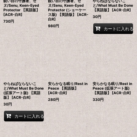
鋭い目の守護者、セ
鋭い目の守護者、セ
やらねばならないこ
ヌ/Senu, Keen-Eyed
ヌ/Senu, Keen-Eyed
と/What Must Be Done
Protector 【英語版】
Protector (ショーケー
【英語版】 [ACR-白R]
[ACR-白R]
ス版) 【英語版】 [ACR-
30
円
白R]
730
円
980
円
カートに入れる
やらねばならないこ
安らかなる眠り/Rest in
安らかなる眠り/Rest in
と/What Must Be Done
Peace 【英語版】
Peace (拡張アート版)
(拡張アート版) 【英語
[ACR-白R]
【英語版】 [ACR-白R]
版】 [ACR-白R]
280
円
330
円
30
円
カートに入れる