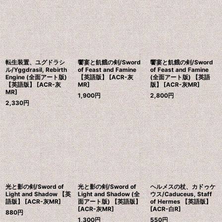
転生装置、ユグドラシ
饗宴と飢餓の剣/Sword
饗宴と飢餓の剣/Sword
ル/Yggdrasil, Rebirth
of Feast and Famine
of Feast and Famine
Engine (全面アート版)
【英語版】 [ACR-灰
(全面アート版) 【英語
【英語版】 [ACR-灰
MR]
版】 [ACR-灰MR]
MR]
1,900
円
2,800
円
2,330
円
光と影の剣/Sword of
光と影の剣/Sword of
ヘルメスの杖、カドゥケ
Light and Shadow 【英
Light and Shadow (全
ウス/Caduceus, Staff
語版】 [ACR-灰MR]
面アート版) 【英語版】
of Hermes 【英語版】
[ACR-灰MR]
[ACR-白R]
880
円
1,300
円
550
円