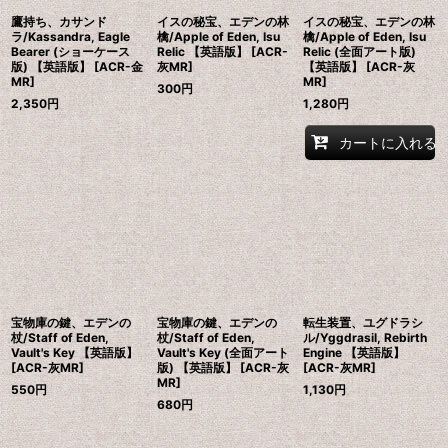
鷹持ち、カサンド
イスの秘宝、エデンの林
イスの秘宝、エデンの林
ラ/Kassandra, Eagle
檎/Apple of Eden, Isu
檎/Apple of Eden, Isu
Bearer (ショーケース
Relic 【英語版】 [ACR-
Relic (全面アート版)
版) 【英語版】 [ACR-金
灰MR]
【英語版】 [ACR-灰
MR]
MR]
300
円
2,350
円
1,280
円
カートに入れる
宝物庫の鍵、エデンの
宝物庫の鍵、エデンの
転生装置、ユグドラシ
杖/Staff of Eden,
杖/Staff of Eden,
ル/Yggdrasil, Rebirth
Vault's Key 【英語版】
Vault's Key (全面アート
Engine 【英語版】
[ACR-灰MR]
版) 【英語版】 [ACR-灰
[ACR-灰MR]
MR]
550
円
1,130
円
680
円