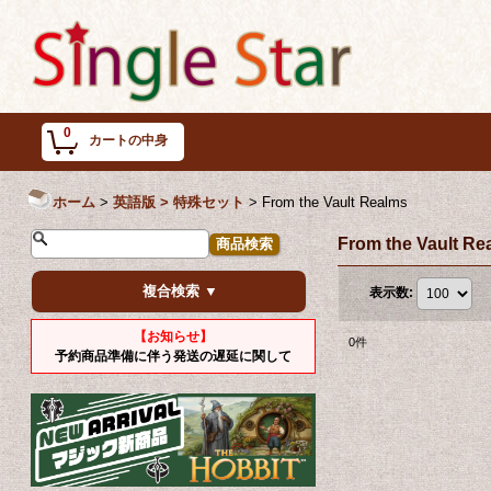
0
カートの中身
ホーム
>
英語版 > 特殊セット
>
From the Vault Realms
From the Vault Re
複合検索 ▼
表示数
:
【お知らせ】
0
件
予約商品準備に伴う発送の遅延に関して