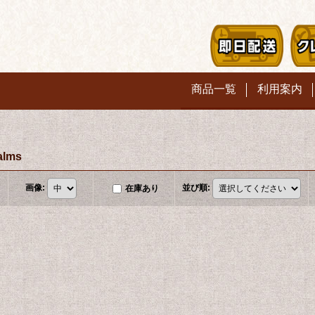
商品一覧
利用案内
alms
画像
:
並び順
:
在庫あり