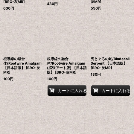
[BRO-灰MR]
灰MR]
480
円
630
円
550
円
根導線の融合
根導線の融合
刃とぐろの蛇/Bladecoil
体/Rootwire Amalgam
体/Rootwire Amalgam
Serpent 【日本語版】
【日本語版】 [BRO-灰
(拡張アート版) 【日本語
[BRO-灰MR]
MR]
版】 [BRO-灰MR]
130
円
100
円
100
円
カートに入れる
カートに入れる