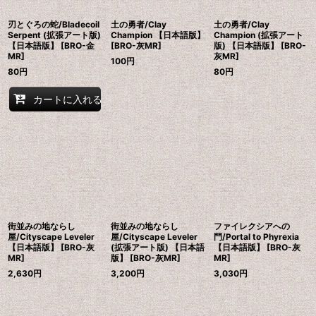
刃とぐろの蛇/Bladecoil
土の勇者/Clay
土の勇者/Clay
Serpent (拡張アート版)
Champion 【日本語版】
Champion (拡張アート
【日本語版】 [BRO-金
[BRO-灰MR]
版) 【日本語版】 [BRO-
MR]
灰MR]
100
円
80
円
80
円
カートに入れる
街並みの地ならし
街並みの地ならし
ファイレクシアへの
屋/Cityscape Leveler
屋/Cityscape Leveler
門/Portal to Phyrexia
【日本語版】 [BRO-灰
(拡張アート版) 【日本語
【日本語版】 [BRO-灰
MR]
版】 [BRO-灰MR]
MR]
2,630
円
3,200
円
3,030
円