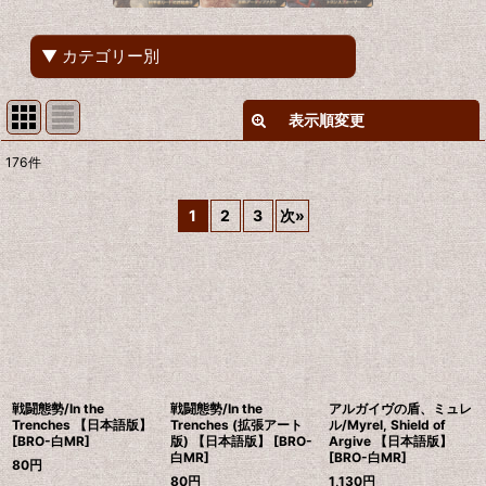
▼ カテゴリー別
表示順変更
閉じる
176
件
表示数
:
1
2
3
次
»
在庫あり
並び順
:
絞り込む
戦闘態勢/In the
戦闘態勢/In the
アルガイヴの盾、ミュレ
Trenches 【日本語版】
Trenches (拡張アート
ル/Myrel, Shield of
[BRO-白MR]
版) 【日本語版】 [BRO-
Argive 【日本語版】
白MR]
[BRO-白MR]
80
円
80
円
1,130
円