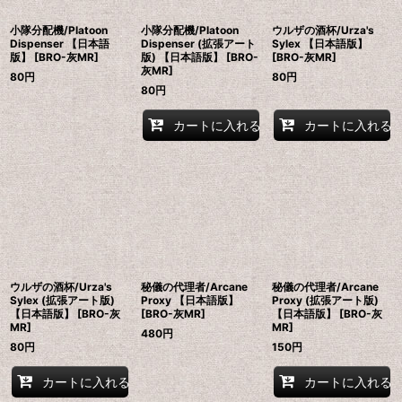
小隊分配機/Platoon
小隊分配機/Platoon
ウルザの酒杯/Urza's
Dispenser 【日本語
Dispenser (拡張アート
Sylex 【日本語版】
版】 [BRO-灰MR]
版) 【日本語版】 [BRO-
[BRO-灰MR]
灰MR]
80
円
80
円
80
円
カートに入れる
カートに入れる
ウルザの酒杯/Urza's
秘儀の代理者/Arcane
秘儀の代理者/Arcane
Sylex (拡張アート版)
Proxy 【日本語版】
Proxy (拡張アート版)
【日本語版】 [BRO-灰
[BRO-灰MR]
【日本語版】 [BRO-灰
MR]
MR]
480
円
80
円
150
円
カートに入れる
カートに入れる