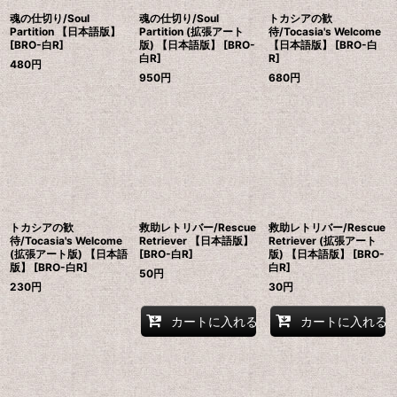
魂の仕切り/Soul
魂の仕切り/Soul
トカシアの歓
Partition 【日本語版】
Partition (拡張アート
待/Tocasia's Welcome
[BRO-白R]
版) 【日本語版】 [BRO-
【日本語版】 [BRO-白
白R]
R]
480
円
950
円
680
円
トカシアの歓
救助レトリバー/Rescue
救助レトリバー/Rescue
待/Tocasia's Welcome
Retriever 【日本語版】
Retriever (拡張アート
(拡張アート版) 【日本語
[BRO-白R]
版) 【日本語版】 [BRO-
版】 [BRO-白R]
白R]
50
円
230
円
30
円
カートに入れる
カートに入れる