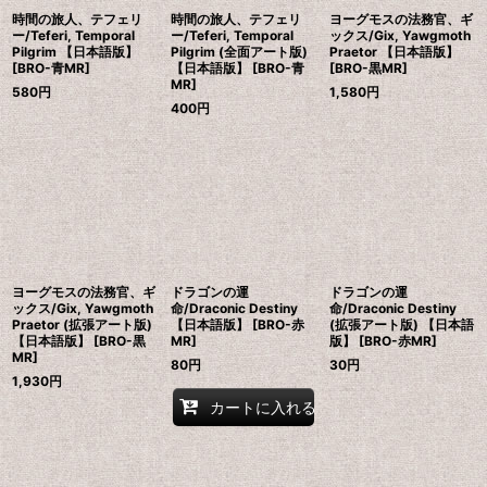
時間の旅人、テフェリ
時間の旅人、テフェリ
ヨーグモスの法務官、ギ
ー/Teferi, Temporal
ー/Teferi, Temporal
ックス/Gix, Yawgmoth
Pilgrim 【日本語版】
Pilgrim (全面アート版)
Praetor 【日本語版】
[BRO-青MR]
【日本語版】 [BRO-青
[BRO-黒MR]
MR]
580
円
1,580
円
400
円
ヨーグモスの法務官、ギ
ドラゴンの運
ドラゴンの運
ックス/Gix, Yawgmoth
命/Draconic Destiny
命/Draconic Destiny
Praetor (拡張アート版)
【日本語版】 [BRO-赤
(拡張アート版) 【日本語
【日本語版】 [BRO-黒
MR]
版】 [BRO-赤MR]
MR]
80
円
30
円
1,930
円
カートに入れる