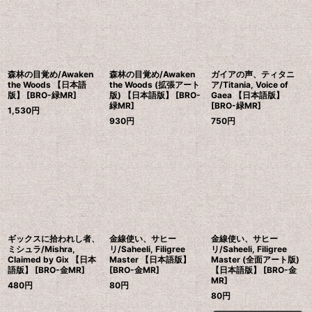
森林の目覚め/Awaken
森林の目覚め/Awaken
ガイアの声、ティタニ
the Woods 【日本語
the Woods (拡張アート
ア/Titania, Voice of
版】 [BRO-緑MR]
版) 【日本語版】 [BRO-
Gaea 【日本語版】
緑MR]
[BRO-緑MR]
1,530
円
930
円
750
円
ギックスに拾われし者、
金線使い、サヒー
金線使い、サヒー
ミシュラ/Mishra,
リ/Saheeli, Filigree
リ/Saheeli, Filigree
Claimed by Gix 【日本
Master 【日本語版】
Master (全面アート版)
語版】 [BRO-金MR]
[BRO-金MR]
【日本語版】 [BRO-金
MR]
480
円
80
円
80
円