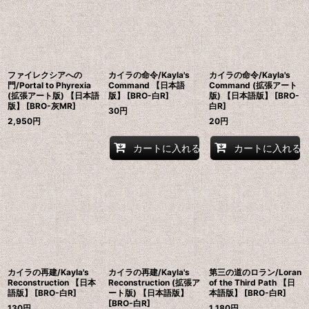
ファイレクシアへの
カイラの命令/Kayla's
カイラの命令/Kayla's
門/Portal to Phyrexia
Command 【日本語
Command (拡張アート
(拡張アート版) 【日本語
版】 [BRO-白R]
版) 【日本語版】 [BRO-
版】 [BRO-灰MR]
白R]
30
円
2,950
円
20
円
カートに入れる
カートに入れる
カイラの再建/Kayla's
カイラの再建/Kayla's
第三の道のロラン/Loran
Reconstruction 【日本
Reconstruction (拡張ア
of the Third Path 【日
語版】 [BRO-白R]
ート版) 【日本語版】
本語版】 [BRO-白R]
[BRO-白R]
130
円
1,180
円