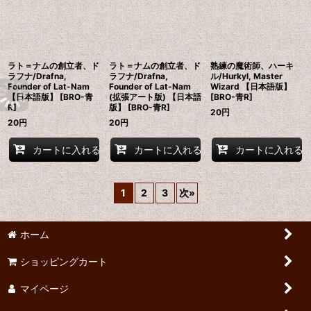
ラト＝ナムの創立者、ド
ラト＝ナムの創立者、ド
熟練の魔術師、ハーキ
ラフナ/Drafna,
ラフナ/Drafna,
ル/Hurkyl, Master
Founder of Lat-Nam
Founder of Lat-Nam
Wizard 【日本語版】
【日本語版】 [BRO-青
(拡張アート版) 【日本語
[BRO-青R]
R]
版】 [BRO-青R]
20
円
20
円
20
円
カートに入れる
カートに入れる
カートに入れる
1
2
3
次
»
ホーム
ショッピングカート
マイページ