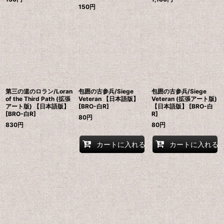
150
円
第三の道のロラン/Loran
包囲の古参兵/Siege
包囲の古参兵/Siege
of the Third Path (拡張
Veteran 【日本語版】
Veteran (拡張アート版)
アート版) 【日本語版】
[BRO-白R]
【日本語版】 [BRO-白
[BRO-白R]
R]
80
円
830
円
80
円
カートに入れる
カートに入れる