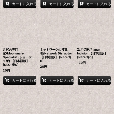
カートに入れる
カートに入れる
カートに入れる
月罠の専門
ネットワークの攪乱
次元切開/Planar
家/Moonsnare
者/Network Disruptor
Incision 【日本語版】
Specialist (ショーケー
【日本語版】 [NEO-青
[NEO-青C]
ス版) 【日本語版】
C]
130
円
[NEO-青C]
20
円
20
円
カートに入れる
カートに入れる
カートに入れる