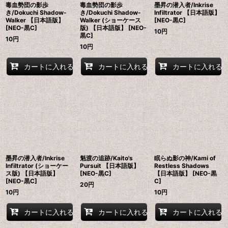
毒血勢団の影歩
毒血勢団の影歩
墨昇の潜入者/Inkrise
き/Dokuchi Shadow-
き/Dokuchi Shadow-
Infiltrator 【日本語版】
Walker 【日本語版】
Walker (ショーケース
[NEO-黒C]
[NEO-黒C]
版) 【日本語版】 [NEO-
10
円
黒C]
10
円
10
円
カートに入れる
カートに入れる
カートに入れる
墨昇の潜入者/Inkrise
魁渡の追跡/Kaito's
眠らぬ影の神/Kami of
Infiltrator (ショーケー
Pursuit 【日本語版】
Restless Shadows
ス版) 【日本語版】
[NEO-黒C]
【日本語版】 [NEO-黒
[NEO-黒C]
C]
20
円
10
円
10
円
カートに入れる
カートに入れる
カートに入れる