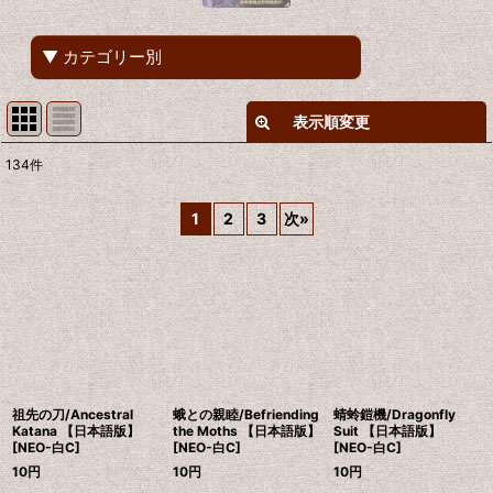
▼ カテゴリー別
表示順変更
閉じる
134
件
表示数
:
1
2
3
次
»
在庫あり
並び順
:
絞り込む
祖先の刀/Ancestral
蛾との親睦/Befriending
蜻蛉鎧機/Dragonfly
Katana 【日本語版】
the Moths 【日本語版】
Suit 【日本語版】
[NEO-白C]
[NEO-白C]
[NEO-白C]
10
円
10
円
10
円