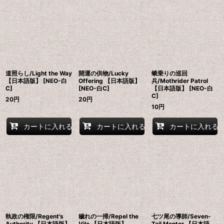
道照らし/Light the Way
開運の供物/Lucky
蛾乗りの巡回
【日本語版】 [NEO-白
Offering 【日本語版】
兵/Mothrider Patrol
C]
[NEO-白C]
【日本語版】 [NEO-白
C]
20
円
20
円
10
円
カートに入れる
カートに入れる
カートに入れる
執政の権限/Regent's
穢れの一掃/Repel the
七ツ尾の導師/Seven-
Authority 【日本語版】
Vile 【日本語版】
Tail Mentor 【日本語