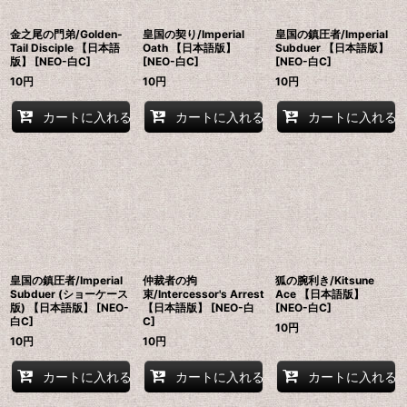
金之尾の門弟/Golden-
皇国の契り/Imperial
皇国の鎮圧者/Imperial
Tail Disciple 【日本語
Oath 【日本語版】
Subduer 【日本語版】
版】 [NEO-白C]
[NEO-白C]
[NEO-白C]
10
円
10
円
10
円
カートに入れる
カートに入れる
カートに入れる
皇国の鎮圧者/Imperial
仲裁者の拘
狐の腕利き/Kitsune
Subduer (ショーケース
束/Intercessor's Arrest
Ace 【日本語版】
版) 【日本語版】 [NEO-
【日本語版】 [NEO-白
[NEO-白C]
白C]
C]
10
円
10
円
10
円
カートに入れる
カートに入れる
カートに入れる