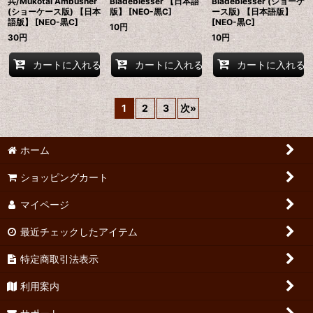
兵/Mukotai Ambusher
Bladeblesser 【日本語
Bladeblesser (ショーケ
(ショーケース版) 【日本
版】 [NEO-黒C]
ース版) 【日本語版】
語版】 [NEO-黒C]
[NEO-黒C]
10
円
30
円
10
円
カートに入れる
カートに入れる
カートに入れる
1
2
3
次
»
ホーム
ショッピングカート
マイページ
最近チェックしたアイテム
特定商取引法表示
利用案内