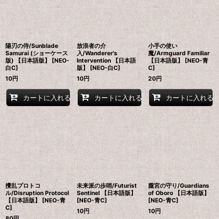
陽刃の侍/Sunblade
放浪者の介
小手の使い
Samurai (ショーケース
入/Wanderer's
魔/Armguard Familiar
版) 【日本語版】 [NEO-
Intervention 【日本語
【日本語版】 [NEO-青
白C]
版】 [NEO-白C]
C]
10
円
10
円
20
円
カートに入れる
カートに入れる
カートに入れる
攪乱プロトコ
未来派の歩哨/Futurist
朧宮の守り/Guardians
ル/Disruption Protocol
Sentinel 【日本語版】
of Oboro 【日本語版】
【日本語版】 [NEO-青
[NEO-青C]
[NEO-青C]
C]
10
円
10
円
80
円