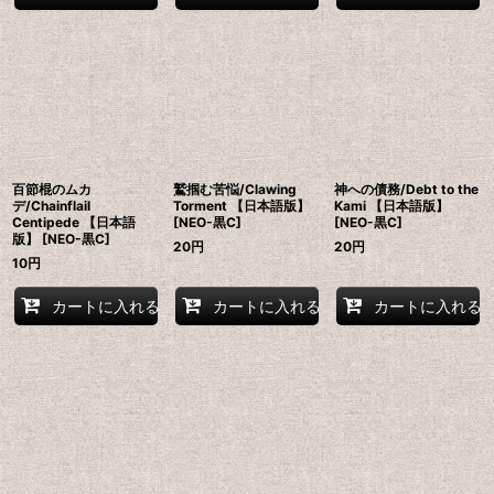
百節棍のムカ
鷲掴む苦悩/Clawing
神への債務/Debt to the
デ/Chainflail
Torment 【日本語版】
Kami 【日本語版】
Centipede 【日本語
[NEO-黒C]
[NEO-黒C]
版】 [NEO-黒C]
20
円
20
円
10
円
カートに入れる
カートに入れる
カートに入れる