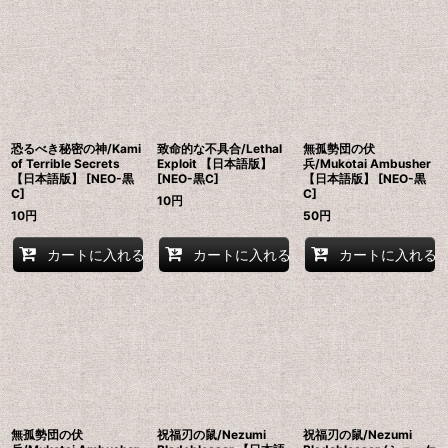
恐るべき秘密の神/Kami
致命的な不具合/Lethal
無孤勢団の伏
of Terrible Secrets
Exploit 【日本語版】
兵/Mukotai Ambusher
【日本語版】 [NEO-黒
[NEO-黒C]
【日本語版】 [NEO-黒
C]
C]
10
円
10
円
50
円
カートに入れる
カートに入れる
カートに入れる
無孤勢団の伏
祝福刃の鼠/Nezumi
祝福刃の鼠/Nezumi