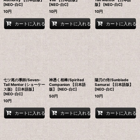
[NEO-白C]
[NEO-白C]
版】 [NEO-白C]
10
円
10
円
10
円
カートに入れる
カートに入れる
カートに入れる
七ツ尾の導師/Seven-
神憑く相棒/Spirited
陽刃の侍/Sunblade
Tail Mentor (ショーケー
Companion 【日本語
Samurai 【日本語版】
ス版) 【日本語版】
版】 [NEO-白C]
[NEO-白C]
[NEO-白C]
50
円
10
円
10
円
カートに入れる
カートに入れる
カートに入れる