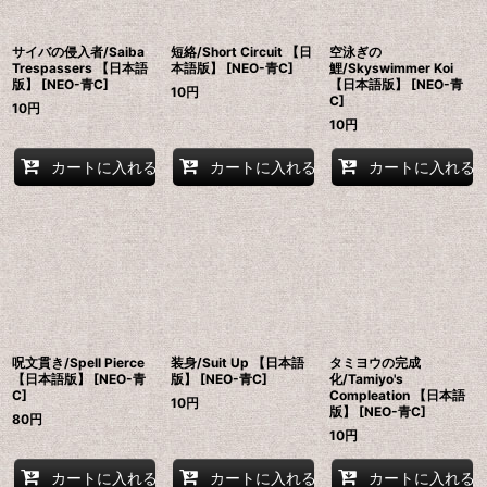
サイバの侵入者/Saiba
短絡/Short Circuit 【日
空泳ぎの
Trespassers 【日本語
本語版】 [NEO-青C]
鯉/Skyswimmer Koi
版】 [NEO-青C]
【日本語版】 [NEO-青
10
円
C]
10
円
10
円
カートに入れる
カートに入れる
カートに入れる
呪文貫き/Spell Pierce
装身/Suit Up 【日本語
タミヨウの完成
【日本語版】 [NEO-青
版】 [NEO-青C]
化/Tamiyo's
C]
Compleation 【日本語
10
円
版】 [NEO-青C]
80
円
10
円
カートに入れる
カートに入れる
カートに入れる