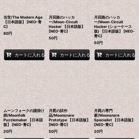
当世/The Modern Age
月回路のハッカ
月回路のハッカ
【日本語版】 [NEO-青
ー/Moon-Circuit
ー/Moon-Circuit
C]
Hacker 【日本語版】
Hacker (ショーケース
[NEO-青C]
版) 【日本語版】 [NEO-
80
円
青C]
50
円
50
円
カートに入れる
カートに入れる
カートに入れる
ムーンフォークの謎掛け
月罠の試作
月罠の専門
師/Moonfolk
品/Moonsnare
家/Moonsnare
Puzzlemaker 【日本語
Prototype 【日本語版】
Specialist 【日本語版】
版】 [NEO-青C]
[NEO-青C]
[NEO-青C]
20
円
50
円
20
円