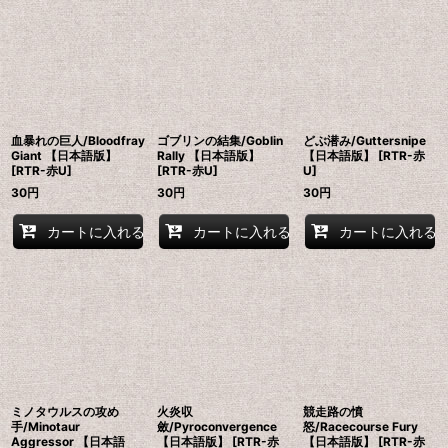
血暴れの巨人/Bloodfray
ゴブリンの結集/Goblin
どぶ潜み/Guttersnipe
Giant 【日本語版】
Rally 【日本語版】
【日本語版】 [RTR-赤
[RTR-赤U]
[RTR-赤U]
U]
30
円
30
円
30
円
カートに入れる
カートに入れる
カートに入れる
ミノタウルスの攻め
火炎収
競走路の憤
手/Minotaur
斂/Pyroconvergence
怒/Racecourse Fury
Aggressor 【日本語
【日本語版】 [RTR-赤
【日本語版】 [RTR-赤