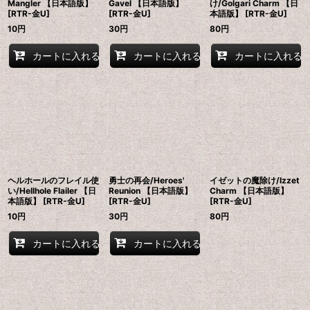
Mangler 【日本語版】
Gavel 【日本語版】
け/Golgari Charm 【日
[RTR-金U]
[RTR-金U]
本語版】 [RTR-金U]
10
円
30
円
80
円
カートに入れる
カートに入れる
カートに入れる
ヘルホールのフレイル使
勇士の再会/Heroes'
イゼットの魔除け/Izzet
い/Hellhole Flailer 【日
Reunion 【日本語版】
Charm 【日本語版】
本語版】 [RTR-金U]
[RTR-金U]
[RTR-金U]
10
円
30
円
80
円
カートに入れる
カートに入れる