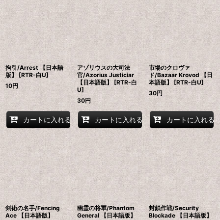
並び順
:
絞り込む
拘引/Arrest 【日本語
アゾリウスの大司法
市場のクロヴァ
版】 [RTR-白U]
官/Azorius Justiciar
ド/Bazaar Krovod 【日
【日本語版】 [RTR-白
本語版】 [RTR-白U]
10
円
U]
30
円
30
円
カートに入れる
カートに入れる
カートに入れる
剣術の名手/Fencing
幽霊の将軍/Phantom
封鎖作戦/Security
Ace 【日本語版】
General 【日本語版】
Blockade 【日本語版】