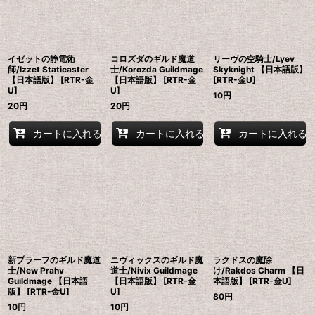
イゼットの静電術
コロズダのギルド魔道
リーヴの空騎士/Lyev
師/Izzet Staticaster
士/Korozda Guildmage
Skyknight 【日本語版】
【日本語版】 [RTR-金
【日本語版】 [RTR-金
[RTR-金U]
U]
U]
10
円
20
円
20
円
カートに入れる
カートに入れる
カートに入れる
新プラーフのギルド魔道
ニヴィックスのギルド魔
ラクドスの魔除
士/New Prahv
道士/Nivix Guildmage
け/Rakdos Charm 【日
Guildmage 【日本語
【日本語版】 [RTR-金
本語版】 [RTR-金U]
版】 [RTR-金U]
U]
80
円
10
円
10
円