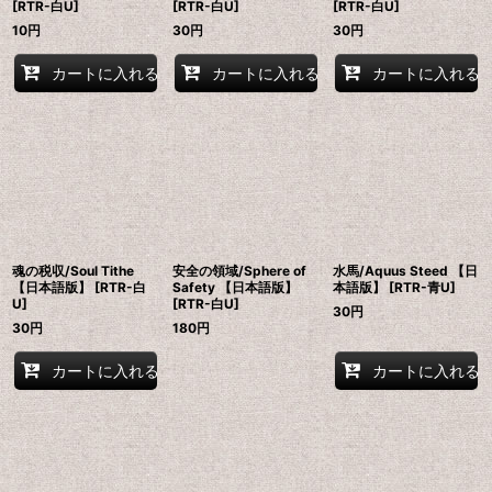
[RTR-白U]
[RTR-白U]
[RTR-白U]
10
円
30
円
30
円
カートに入れる
カートに入れる
カートに入れる
魂の税収/Soul Tithe
安全の領域/Sphere of
水馬/Aquus Steed 【日
【日本語版】 [RTR-白
Safety 【日本語版】
本語版】 [RTR-青U]
U]
[RTR-白U]
30
円
30
円
180
円
カートに入れる
カートに入れる