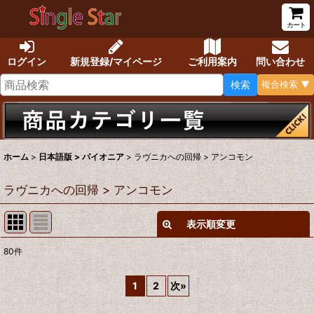
カート
ログイン
新規登録/マイページ
ご利用案内
問い合わせ
検索
複合検索 ▼
ホーム
>
日本語版 > パイオニア
>
ラヴニカへの回帰 > アンコモン
ラヴニカへの回帰 > アンコモン
表示順変更
閉じる
80
件
表示数
:
1
2
次
»
在庫あり