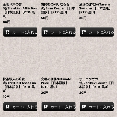
金切り声の苦
貧民街の刈り取るも
酒場の詐取師/Tavern
悶/Shrieking Affliction
の/Slum Reaper 【日本
Swindler 【日本語版】
【日本語版】 [RTR-黒
語版】 [RTR-黒U]
[RTR-黒U]
U]
50
円
30
円
80
円
カートに入れる
カートに入れる
カートに入れる
快楽殺人の暗殺
究極の価格/Ultimate
ザーニケヴの
者/Thrill-Kill Assassin
Price 【日本語版】
蝗/Zanikev Locust 【日
【日本語版】 [RTR-黒
[RTR-黒U]
本語版】 [RTR-黒U]
U]
20
円
30
円
10
円
カートに入れる
カートに入れる
カートに入れる