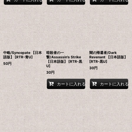
中略/Syncopate 【日本
暗殺者の一
闇の帰還者/Dark
語版】 [RTR-青U]
撃/Assassin's Strike
Revenant 【日本語版】
【日本語版】 [RTR-黒
[RTR-黒U]
50
円
U]
30
円
30
円
カートに入れる
カートに入れる