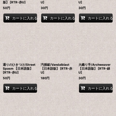
版】 [RTR-赤U]
U]
U]
50
円
30
円
30
円
カートに入れる
カートに入れる
カートに入れる
通りのひきつけ/Street
汚損破/Vandalblast
大織り手/Archweaver
Spasm 【日本語版】
【日本語版】 [RTR-赤
【日本語版】 [RTR-緑
[RTR-赤U]
U]
U]
50
円
180
円
30
円
カートに入れる
カートに入れる