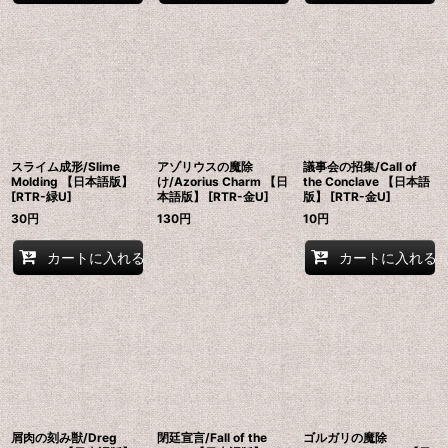
スライム成形/Slime
アゾリウスの魔除
議事会の招集/Call of
Molding 【日本語版】
け/Azorius Charm 【日
the Conclave 【日本語
[RTR-緑U]
本語版】 [RTR-金U]
版】 [RTR-金U]
30
円
130
円
10
円
カートに入れる
カートに入れる
屑肉の刻み獣/Dreg
閉廷宣言/Fall of the
ゴルガリの魔除