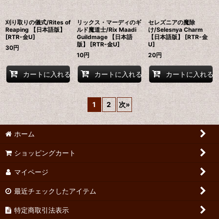
刈り取りの儀式/Rites of
リックス・マーディのギ
セレズニアの魔除
Reaping 【日本語版】
ルド魔道士/Rix Maadi
け/Selesnya Charm
[RTR-金U]
Guildmage 【日本語
【日本語版】 [RTR-金
版】 [RTR-金U]
U]
30
円
10
円
20
円
カートに入れる
カートに入れる
カートに入れる
1
2
次
»
ホーム
ショッピングカート
マイページ
最近チェックしたアイテム
特定商取引法表示