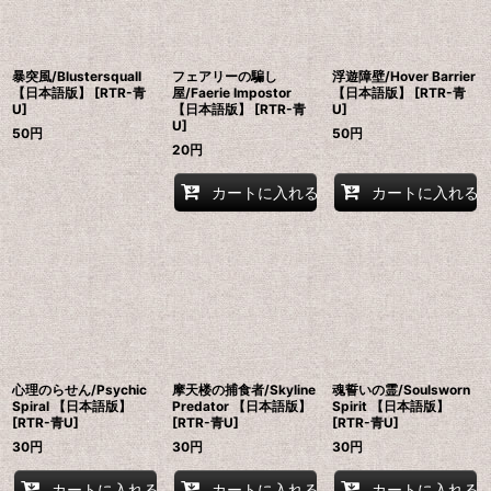
暴突風/Blustersquall
フェアリーの騙し
浮遊障壁/Hover Barrier
【日本語版】 [RTR-青
屋/Faerie Impostor
【日本語版】 [RTR-青
U]
【日本語版】 [RTR-青
U]
U]
50
円
50
円
20
円
カートに入れる
カートに入れる
心理のらせん/Psychic
摩天楼の捕食者/Skyline
魂誓いの霊/Soulsworn
Spiral 【日本語版】
Predator 【日本語版】
Spirit 【日本語版】
[RTR-青U]
[RTR-青U]
[RTR-青U]
30
円
30
円
30
円
カートに入れる
カートに入れる
カートに入れる