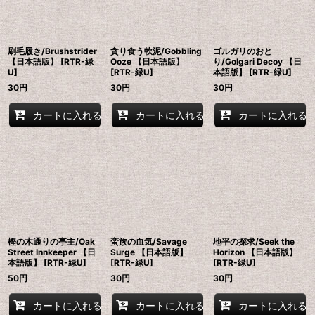
刷毛履き/Brushstrider
貪り食う軟泥/Gobbling
ゴルガリのおと
【日本語版】 [RTR-緑
Ooze 【日本語版】
り/Golgari Decoy 【日
U]
[RTR-緑U]
本語版】 [RTR-緑U]
30
円
30
円
30
円
カートに入れる
カートに入れる
カートに入れる
樫の木通りの亭主/Oak
蛮族の血気/Savage
地平の探求/Seek the
Street Innkeeper 【日
Surge 【日本語版】
Horizon 【日本語版】
本語版】 [RTR-緑U]
[RTR-緑U]
[RTR-緑U]
50
円
30
円
30
円
カートに入れる
カートに入れる
カートに入れる