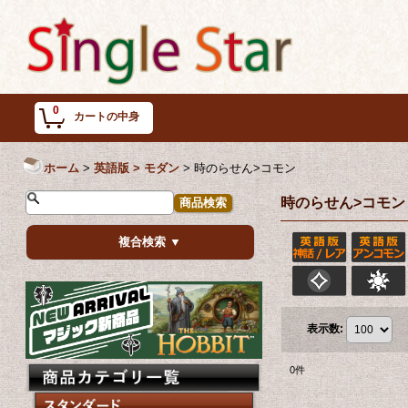
0
カートの中身
ホーム
>
英語版 > モダン
>
時のらせん>コモン
時のらせん>コモン
複合検索 ▼
表示数
:
0
件