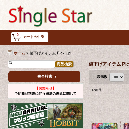
0
カートの中身
ホーム
>
値下げアイテム Pick Up!!
値下げアイテム Pick
複合検索 ▼
表示数
:
【お知らせ】
1201
件
予約商品準備に伴う発送の遅延に関して