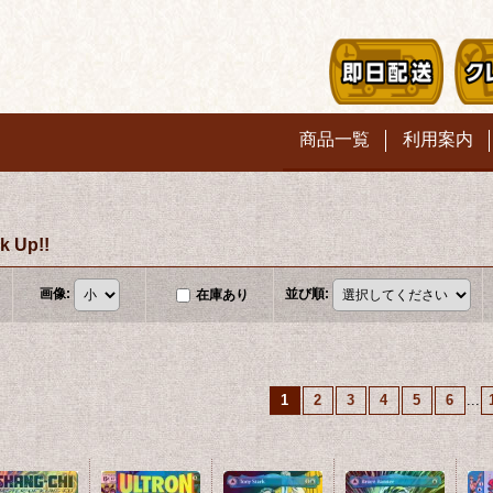
商品一覧
利用案内
 Up!!
画像
:
並び順
:
在庫あり
1
2
3
4
5
6
...