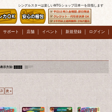
シングルスターは楽しいMTG
ショップ日本一を目指します
サポート
店舗
イベント
新規登録
ログイン
表示方法
:
13
次
»