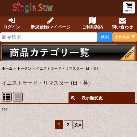
カート
ログイン
新規登録/マイページ
ご利用案内
問い合わせ
検索
複合検索 ▼
ホーム
>
トークン
>
イニストラード・リマスター (日・英)
イニストラード・リマスター (日・英)
表示順変更
閉じる
71
件
表示数
:
1
2
次
»
在庫あり