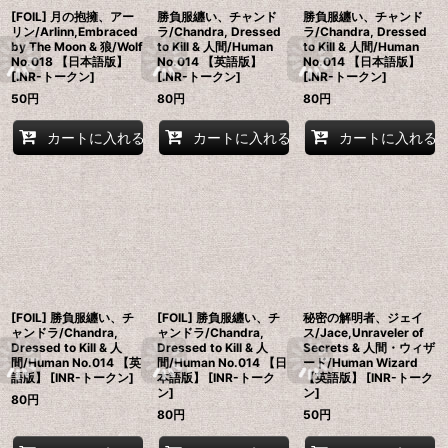
[FOIL] 月の抱擁、アー
勝負服纏い、チャンド
勝負服纏い、チャンド
リン/Arlinn,Embraced
ラ/Chandra, Dressed
ラ/Chandra, Dressed
by The Moon & 狼/Wolf
to Kill & 人間/Human
to Kill & 人間/Human
No.018 【日本語版】
No.014 【英語版】
No.014 【日本語版】
[INR-トークン]
[INR-トークン]
[INR-トークン]
50
円
80
円
80
円
カートに入れる
カートに入れる
カートに入れる
[FOIL] 勝負服纏い、チ
[FOIL] 勝負服纏い、チ
秘密の解明者、ジェイ
ャンドラ/Chandra,
ャンドラ/Chandra,
ス/Jace,Unraveler of
Dressed to Kill & 人
Dressed to Kill & 人
Secrets & 人間・ウィザ
間/Human No.014 【英
間/Human No.014 【日
ード/Human Wizard
語版】 [INR-トークン]
本語版】 [INR-トーク
【英語版】 [INR-トーク
ン]
ン]
80
円
80
円
50
円