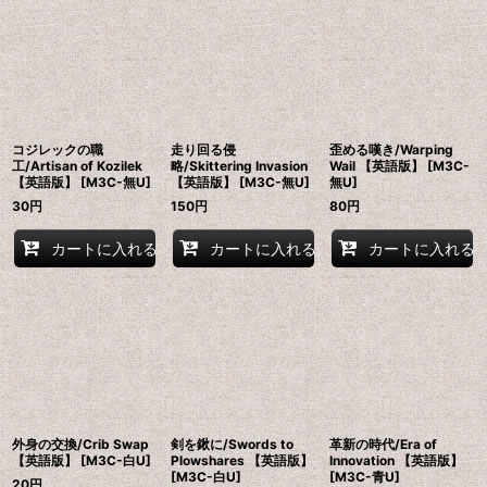
並び順
:
絞り込む
コジレックの職
走り回る侵
歪める嘆き/Warping
工/Artisan of Kozilek
略/Skittering Invasion
Wail 【英語版】 [M3C-
【英語版】 [M3C-無U]
【英語版】 [M3C-無U]
無U]
30
円
150
円
80
円
カートに入れる
カートに入れる
カートに入れる
外身の交換/Crib Swap
剣を鍬に/Swords to
革新の時代/Era of
【英語版】 [M3C-白U]
Plowshares 【英語版】
Innovation 【英語版】
[M3C-白U]
[M3C-青U]
20
円