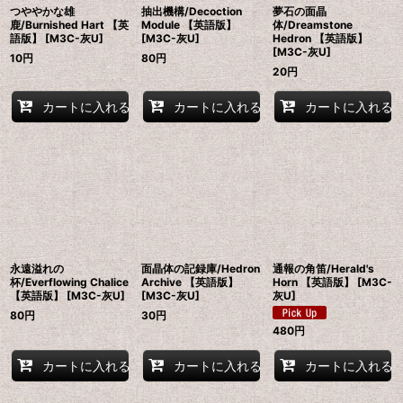
つややかな雄
抽出機構/Decoction
夢石の面晶
鹿/Burnished Hart 【英
Module 【英語版】
体/Dreamstone
語版】 [M3C-灰U]
[M3C-灰U]
Hedron 【英語版】
[M3C-灰U]
10
円
80
円
20
円
カートに入れる
カートに入れる
カートに入れる
永遠溢れの
面晶体の記録庫/Hedron
通報の角笛/Herald's
杯/Everflowing Chalice
Archive 【英語版】
Horn 【英語版】 [M3C-
【英語版】 [M3C-灰U]
[M3C-灰U]
灰U]
80
円
30
円
480
円
カートに入れる
カートに入れる
カートに入れる