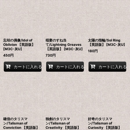
忘却の偶像/Idol of
稲妻のすね当
太陽の指輪/Sol Ring
Oblivion 【英語版】
て/Lightning Greaves
【英語版】 [M3C-灰U]
[M3C-灰U]
【英語版】 [M3C-灰U]
180
円
450
円
730
円
カートに入れる
カートに入れる
カートに入れる
確信のタリスマ
独創のタリスマ
好奇のタリスマ
ン/Talisman of
ン/Talisman of
ン/Talisman of
Conviction 【英語版】
Creativity 【英語版】
Curiosity 【英語版】