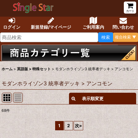
カート
ログイン
新規登録/マイページ
ご利用案内
問い合わせ
検索
複合検索 ▼
ホーム
>
英語版 > 特殊セット
>
モダンホライゾン3 統率者デッキ > アンコモン
モダンホライゾン3 統率者デッキ > アンコモン
表示順変更
閉じる
68
件
表示数
:
1
2
次
»
在庫あり