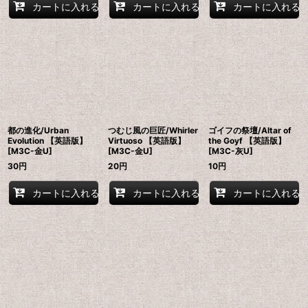
カートに入れる
カートに入れる
カートに入れる
都の進化/Urban
つむじ風の巨匠/Whirler
ゴイフの祭壇/Altar of
Evolution 【英語版】
Virtuoso 【英語版】
the Goyf 【英語版】
[M3C-金U]
[M3C-金U]
[M3C-灰U]
30
円
20
円
10
円
カートに入れる
カートに入れる
カートに入れる