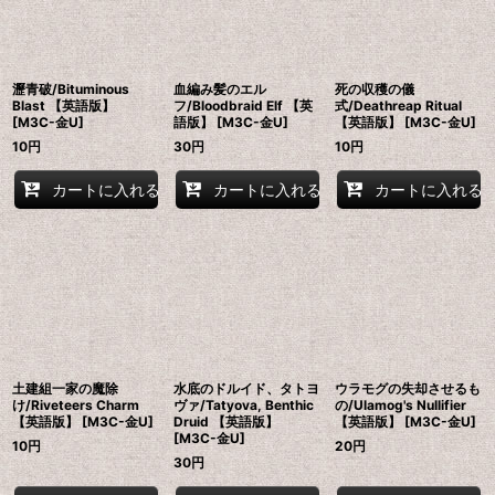
瀝青破/Bituminous
血編み髪のエル
死の収穫の儀
Blast 【英語版】
フ/Bloodbraid Elf 【英
式/Deathreap Ritual
[M3C-金U]
語版】 [M3C-金U]
【英語版】 [M3C-金U]
10
円
30
円
10
円
カートに入れる
カートに入れる
カートに入れる
土建組一家の魔除
水底のドルイド、タトヨ
ウラモグの失却させるも
け/Riveteers Charm
ヴァ/Tatyova, Benthic
の/Ulamog's Nullifier
【英語版】 [M3C-金U]
Druid 【英語版】
【英語版】 [M3C-金U]
[M3C-金U]
10
円
20
円
30
円