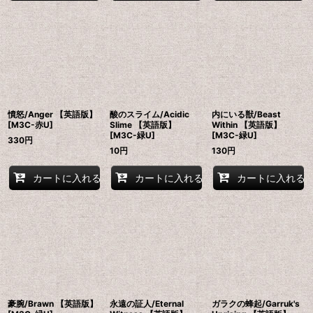
憤怒/Anger 【英語版】
酸のスライム/Acidic
内にいる獣/Beast
[M3C-赤U]
Slime 【英語版】
Within 【英語版】
[M3C-緑U]
[M3C-緑U]
330
円
10
円
130
円
カートに入れる
カートに入れる
カートに入れる
豪腕/Brawn 【英語版】
永遠の証人/Eternal
ガラクの蜂起/Garruk's