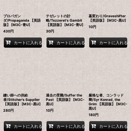
プロパガン
テゼレットの計
墓変わり/Graveshifter
ダ/Propaganda 【英語
略/Tezzeret's Gambit
【英語版】 [M3C-黒U]
版】 [M3C-青U]
【英語版】 [M3C-青U]
10
円
430
円
30
円
カートに入れる
カートに入れる
カートに入れる
縫い師への供給
過去の受難/Suffer the
厳格な者、コンラッド
者/Stitcher's Supplier
Past 【英語版】 [M3C-
卿/Syr Konrad, the
【英語版】 [M3C-黒U]
黒U]
Grim 【英語版】 [M3C-
黒U]
280
円
10
円
180
円
カートに入れる
カートに入れる
カートに入れる