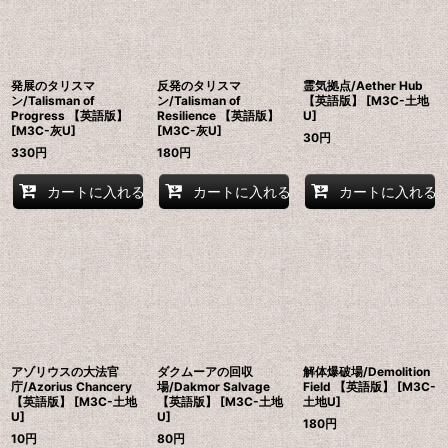
発展のタリスマ
反発のタリスマ
霊気拠点/Aether Hub
ン/Talisman of
ン/Talisman of
【英語版】 [M3C-土地
Progress 【英語版】
Resilience 【英語版】
U]
[M3C-灰U]
[M3C-灰U]
30
円
330
円
180
円
カートに入れる
カートに入れる
カートに入れる
アゾリウスの大法官
ダクムーアの回収
解体爆破場/Demolition
庁/Azorius Chancery
場/Dakmor Salvage
Field 【英語版】 [M3C-
【英語版】 [M3C-土地
【英語版】 [M3C-土地
土地U]
U]
U]
180
円
10
円
80
円