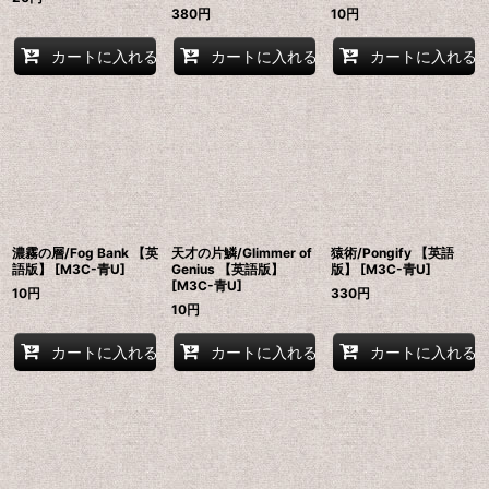
380
円
10
円
カートに入れる
カートに入れる
カートに入れる
濃霧の層/Fog Bank 【英
天才の片鱗/Glimmer of
猿術/Pongify 【英語
語版】 [M3C-青U]
Genius 【英語版】
版】 [M3C-青U]
[M3C-青U]
10
円
330
円
10
円
カートに入れる
カートに入れる
カートに入れる