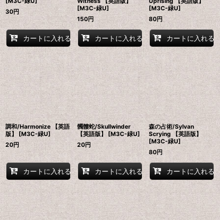
[M3C-緑U]
Witness 【英語版】
Uprising 【英語版】
[M3C-緑U]
[M3C-緑U]
30
円
150
円
80
円
カートに入れる
カートに入れる
カートに入れる
調和/Harmonize 【英語
髑髏蛇/Skullwinder
森の占術/Sylvan
版】 [M3C-緑U]
【英語版】 [M3C-緑U]
Scrying 【英語版】
[M3C-緑U]
20
円
20
円
80
円
カートに入れる
カートに入れる
カートに入れる