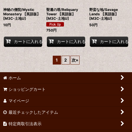
神秘の僧院/Mystic
聖遺の塔/Reliquary
野蛮な地/Savage
Monastery 【英語版】
Tower 【英語版】
Lands 【英語版】
[M3C-土地U]
[M3C-土地U]
[M3C-土地U]
10
円
50
円
750
円
カートに入れる
カートに入れる
カートに入れる
1
2
次
»
ホーム
ショッピングカート
マイページ
最近チェックしたアイテム
特定商取引法表示