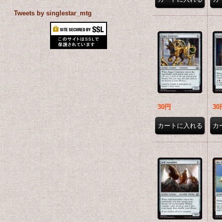
Tweets by singlestar_mtg
30円
30