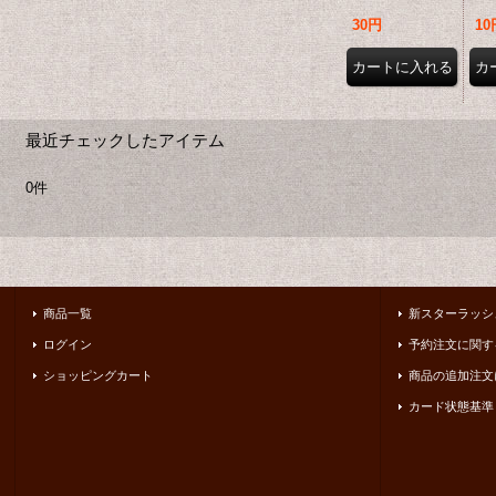
30円
10
最近チェックしたアイテム
0件
商品一覧
新スターラッシ
ログイン
予約注文に関す
ショッピングカート
商品の追加注文
カード状態基準