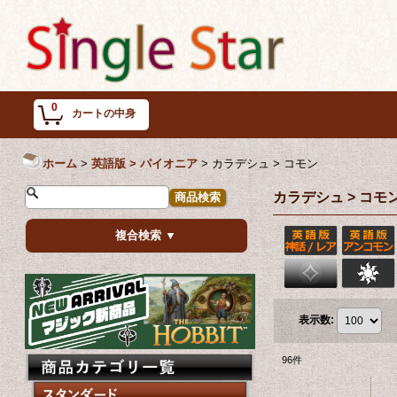
0
カートの中身
ホーム
>
英語版 > パイオニア
>
カラデシュ > コモン
カラデシュ > コモ
複合検索 ▼
表示数
:
96
件