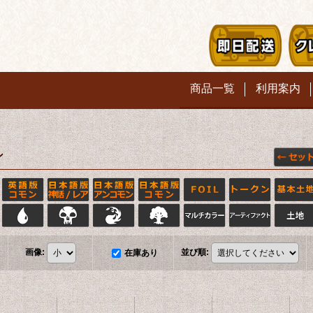
商品一覧
利用案内
ン
画像
:
並び順
:
在庫あり