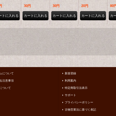
円
30円
30円
20円
80
ュについて
新規登録
る注意事項
利用案内
について
特定商取引法表示
サポート
プライバシーポリシー
古物営業法に基づく表記