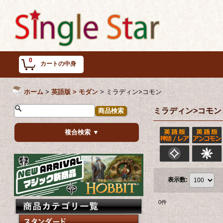
0
カートの中身
ホーム
>
英語版 > モダン
>
ミラディン>コモン
ミラディン>コモン
複合検索 ▼
表示数
:
0
件